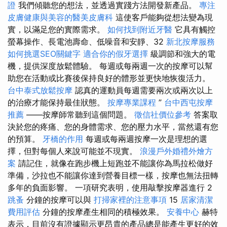
證
我們傾聽您的想法，並透過實踐方法開發新產品。
專注
皮膚健康與美容的醫美皮膚科
這使客戶能夠從想法變為現
實，以滿足您的實際需求。
如何找到附近牙醫
它具有觸控
螢幕操作、長電池壽命、低噪音和安靜、32
新北按摩服務
如何挑選SEO關鍵字
適合你的假牙選擇
級調節和強大的電
機，提供深度放鬆體驗。 每週或每兩週一次的按摩可以幫
助您在活動或比賽後保持良好的體形並更快地恢復活力。
台中泰式放鬆按摩
認真的運動員每週需要兩次或兩次以上
的治療才能保持最佳狀態。
按摩專業課程
”
台中西屯按摩
推薦
——按摩師常聽到這個問題。
徵信社價位參考
答案取
決於您的疼痛、您的身體需求、您的壓力水平，當然還有您
的預算。
牙橋的作用
每週或每兩週按摩一次是理想的選
擇，但對每個人來說可能並不現實。
浪漫戶外婚禮外燴方
案
請記住，就像在跑步機上短跑並不能讓你為馬拉松做好
準備，沙拉也不能讓你達到營養目標一樣，按摩也無法扭轉
多年的負面影響。 一項研究表明，使用敲擊按摩器進行 2
跳蚤
分鐘的按摩可以與
打掃家裡的注意事項
15
居家清潔
費用評估
分鐘的按摩產生相同的積極效果。
安養中心
赫特
表示，目前沒有證據顯示更昂貴的產品總是能產生更好的效