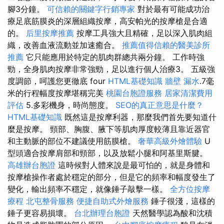
腳3分鐘。
可信賴的關鍵字行銷專家
對於最有可能成功治
療足底筋膜炎的深層組織按摩，高安帕光的按摩槍是合適
的。
后里按摩推薦
按摩工具強大且精確，足以深入肌肉組
織，改善血液流動並加速癒合。
推薦值得信賴的醫美診所
推薦
它只能應用於特定的肌肉群總共兩分鐘。 工作時強
勁，全身肌肉按摩非常強勁，足以進行個人治療3。 五級強
度調節，呵護您更徹底 four
HTML基礎知識
牆壁 漏水
.7毫
米的行程幅度按摩堪稱完美
桃園台胞證服務
居家清潔費用
評估
5.多彩機身，時尚態度。
SEO的真正意思是什麼？
HTML基礎知識
既然這是按摩利器，那麼我們首先要知道什
麼是按摩。 頸部、胸腹、腋下等肌肉厚度較薄且靠近器官
和主動脈的部位不建議使用筋膜槍。
奢華高級外燴體驗
U
型頭適合按摩肩部和頸部，以及放鬆小腿和阿基里斯腱。
高雄辦台胞證
這時候對人體來說是最可怕的，就是身體和
按摩槍操作者處於穩定的部分，但是它的頻率和幅度發生了
變化，輸出頻率不穩定，就像錘子敲擊一樣。
全方位按摩
療程
北屯整骨服務
便捷自助式外燴服務
錘子很淺，這樣的
錘子更容易損壞。
台北辦理台胞證
天然醫學認為酸和沈積