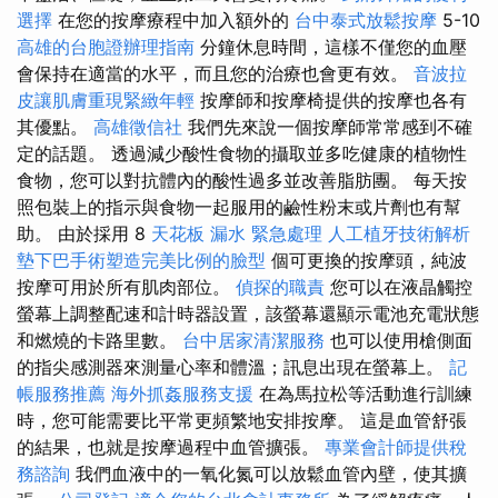
選擇
在您的按摩療程中加入額外的
台中泰式放鬆按摩
5-10
高雄的台胞證辦理指南
分鐘休息時間，這樣不僅您的血壓
會保持在適當的水平，而且您的治療也會更有效。
音波拉
皮讓肌膚重現緊緻年輕
按摩師和按摩椅提供的按摩也各有
其優點。
高雄徵信社
我們先來說一個按摩師常常感到不確
定的話題。 透過減少酸性食物的攝取並多吃健康的植物性
食物，您可以對抗體內的酸性過多並改善脂肪團。 每天按
照包裝上的指示與食物一起服用的鹼性粉末或片劑也有幫
助。 由於採用 8
天花板 漏水 緊急處理
人工植牙技術解析
墊下巴手術塑造完美比例的臉型
個可更換的按摩頭，純波
按摩可用於所有肌肉部位。
偵探的職責
您可以在液晶觸控
螢幕上調整配速和計時器設置，該螢幕還顯示電池充電狀態
和燃燒的卡路里數。
台中居家清潔服務
也可以使用槍側面
的指尖感測器來測量心率和體溫；訊息出現在螢幕上。
記
帳服務推薦
海外抓姦服務支援
在為馬拉松等活動進行訓練
時，您可能需要比平常更頻繁地安排按摩。 這是血管舒張
的結果，也就是按摩過程中血管擴張。
專業會計師提供稅
務諮詢
我們血液中的一氧化氮可以放鬆血管內壁，使其擴