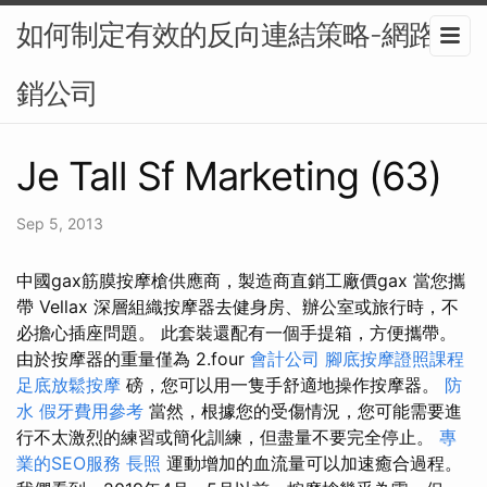
如何制定有效的反向連結策略-網路行
銷公司
Je Tall Sf Marketing (63)
Sep 5, 2013
中國gax筋膜按摩槍供應商，製造商直銷工廠價gax 當您攜
帶 Vellax 深層組織按摩器去健身房、辦公室或旅行時，不
必擔心插座問題。 此套裝還配有一個手提箱，方便攜帶。
由於按摩器的重量僅為 2.four
會計公司
腳底按摩證照課程
足底放鬆按摩
磅，您可以用一隻手舒適地操作按摩器。
防
水
假牙費用參考
當然，根據您的受傷情況，您可能需要進
行不太激烈的練習或簡化訓練，但盡量不要完全停止。
專
業的SEO服務
長照
運動增加的血流量可以加速癒合過程。