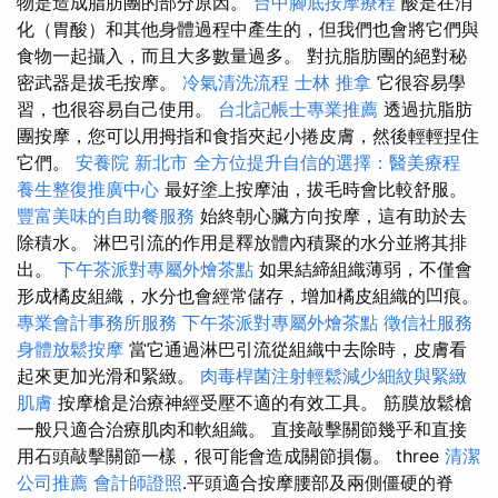
物是造成脂肪團的部分原因。
台中腳底按摩療程
酸是在消
化（胃酸）和其他身體過程中產生的，但我們也會將它們與
食物一起攝入，而且大多數量過多。 對抗脂肪團的絕對秘
密武器是拔毛按摩。
冷氣清洗流程
士林 推拿
它很容易學
習，也很容易自己使用。
台北記帳士專業推薦
透過抗脂肪
團按摩，您可以用拇指和食指夾起小捲皮膚，然後輕輕捏住
它們。
安養院 新北市
全方位提升自信的選擇：醫美療程
養生整復推廣中心
最好塗上按摩油，拔毛時會比較舒服。
豐富美味的自助餐服務
始終朝心臟方向按摩，這有助於去
除積水。 淋巴引流的作用是釋放體內積聚的水分並將其排
出。
下午茶派對專屬外燴茶點
如果結締組織薄弱，不僅會
形成橘皮組織，水分也會經常儲存，增加橘皮組織的凹痕。
專業會計事務所服務
下午茶派對專屬外燴茶點
徵信社服務
身體放鬆按摩
當它通過淋巴引流從組織中去除時，皮膚看
起來更加光滑和緊緻。
肉毒桿菌注射輕鬆減少細紋與緊緻
肌膚
按摩槍是治療神經受壓不適的有效工具。 筋膜放鬆槍
一般只適合治療肌肉和軟組織。 直接敲擊關節幾乎和直接
用石頭敲擊關節一樣，很可能會造成關節損傷。 three
清潔
公司推薦
會計師證照
.平頭適合按摩腰部及兩側僵硬的脊