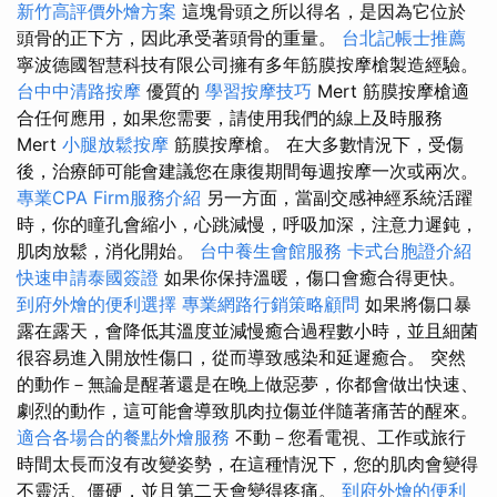
新竹高評價外燴方案
這塊骨頭之所以得名，是因為它位於
頭骨的正下方，因此承受著頭骨的重量。
台北記帳士推薦
寧波德國智慧科技有限公司擁有多年筋膜按摩槍製造經驗。
台中中清路按摩
優質的
學習按摩技巧
Mert 筋膜按摩槍適
合任何應用，如果您需要，請使用我們的線上及時服務
Mert
小腿放鬆按摩
筋膜按摩槍。 在大多數情況下，受傷
後，治療師可能會建議您在康復期間每週按摩一次或兩次。
專業CPA Firm服務介紹
另一方面，當副交感神經系統活躍
時，你的瞳孔會縮小，心跳減慢，呼吸加深，注意力遲鈍，
肌肉放鬆，消化開始。
台中養生會館服務
卡式台胞證介紹
快速申請泰國簽證
如果你保持溫暖，傷口會癒合得更快。
到府外燴的便利選擇
專業網路行銷策略顧問
如果將傷口暴
露在露天，會降低其溫度並減慢癒合過程數小時，並且細菌
很容易進入開放性傷口，從而導致感染和延遲癒合。 突然
的動作－無論是醒著還是在晚上做惡夢，你都會做出快速、
劇烈的動作，這可能會導致肌肉拉傷並伴隨著痛苦的醒來。
適合各場合的餐點外燴服務
不動－您看電視、工作或旅行
時間太長而沒有改變姿勢，在這種情況下，您的肌肉會變得
不靈活、僵硬，並且第二天會變得疼痛。
到府外燴的便利