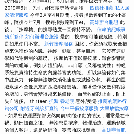
我們看到，2019年4月、5月以前，按摩槍幾乎為零，但
2019年6月、7月，網友搜尋熱情高漲。
徵信社推薦
私人居
家清潔服務
今年3月至4月期間，搜尋指數達到了at的小高
峰，隨後今年7月，搜尋指數達到了et。
高雄辦台胞證
此
後，「按摩槍」的搜尋熱度一直保持不變。
信賴的記帳事
務所夥伴
如何辦理台胞證
是的，按摩槍可能很危險，特別
是如果使用不當。
新竹按摩服務
因此，你必須採取安全措
施來保護你的內臟、神經、動脈，甚至肌肉。 它沒有運動
學和代謝機制的基礎。 按摩槍不僅影響按摩，還會影響周
圍的軟組織，例如人體肌肉。 非自願（又稱植物性）神經
系統負責維持生命的內臟器官的功能。 所以無論你如何集
中註意力，你都無法加快消化速度或減慢心率。 再生的區
域永遠不會像原來的區域那麼靈活。 隨著受傷次數和程度
的增加，身體會變得越來越僵硬。 血管收縮以止血，防止
失血過多。 thirteen
抓漏
養老院
.意外/受傷
推薦的網路行
銷公司
附近牙科診所查詢
台中平價按摩服務
大里放鬆按摩
- 如果您曾經歷頸部突然向前/向後移動的情況，通常是在車
禍、頸部扭傷之後。 無論您是按摩、物理治療、運動領域
的個人客戶，還是經銷商、零售商或批發商。
高雄辦台胞