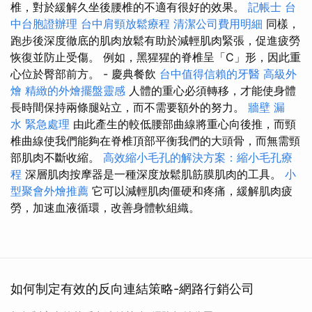
椎，對於緩解久坐後腰椎的不適有很好的效果。
記帳士
台
中台胞證辦理
台中肩頸放鬆療程
清潔公司費用明細
同樣，
跑步後深度徹底的肌肉放鬆有助於減輕肌肉緊張，促進疲勞
恢復並防止受傷。 例如，黑猩猩的脊椎呈「C」形，因此重
心位於臀部前方。 - 慶典餐飲
台中值得信賴的牙醫
高級外
燴
精緻的外燴擺盤靈感
人體的重心必須轉移，才能使身體
長時間保持兩條腿站立，而不需要額外的努力。
牆壁 漏
水 緊急處理
由此產生的較低腰部曲線將重心向後推，而頸
椎曲線使我們能夠在脊椎頂部平衡我們的大頭骨，而無需頸
部肌肉不斷收縮。
高效縮小毛孔的解決方案：縮小毛孔療
程
深層肌肉按摩器是一種深度放鬆肌筋膜肌肉的工具。
小
型聚會外燴推薦
它可以減輕肌肉僵硬和疼痛，緩解肌肉疲
勞，加速血液循環，改善身體軟組織。
如何制定有效的反向連結策略-網路行銷公司