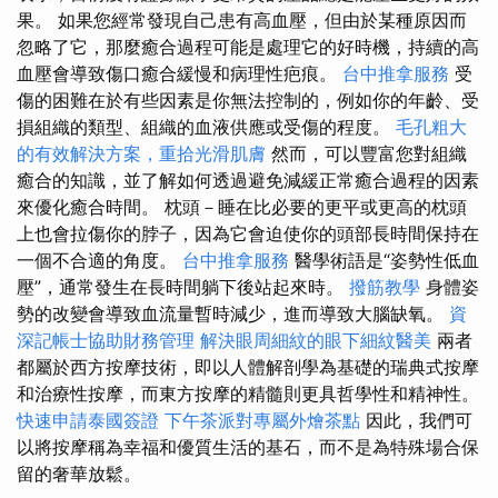
果。 如果您經常發現自己患有高血壓，但由於某種原因而
忽略了它，那麼癒合過程可能是處理它的好時機，持續的高
血壓會導致傷口癒合緩慢和病理性疤痕。
台中推拿服務
受
傷的困難在於有些因素是你無法控制的，例如你的年齡、受
損組織的類型、組織的血液供應或受傷的程度。
毛孔粗大
的有效解決方案，重拾光滑肌膚
然而，可以豐富您對組織
癒合的知識，並了解如何透過避免減緩正常癒合過程的因素
來優化癒合時間。 枕頭－睡在比必要的更平或更高的枕頭
上也會拉傷你的脖子，因為它會迫使你的頭部長時間保持在
一個不合適的角度。
台中推拿服務
醫學術語是“姿勢性低血
壓”，通常發生在長時間躺下後站起來時。
撥筋教學
身體姿
勢的改變會導致血流量暫時減少，進而導致大腦缺氧。
資
深記帳士協助財務管理
解決眼周細紋的眼下細紋醫美
兩者
都屬於西方按摩技術，即以人體解剖學為基礎的瑞典式按摩
和治療性按摩，而東方按摩的精髓則更具哲學性和精神性。
快速申請泰國簽證
下午茶派對專屬外燴茶點
因此，我們可
以將按摩稱為幸福和優質生活的基石，而不是為特殊場合保
留的奢華放鬆。