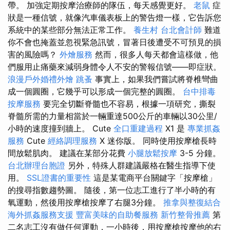
帶。 加強定期按摩治療師的隊伍，每天感覺更好。
老鼠
症
狀是一種信號，就像汽車儀表板上的警告燈一樣，它告訴您
系統中的某些部分無法正常工作。
養生村
台北會計師
難道
你不會也掩蓋並忽視緊急訊號，冒著日後遭受不可預見的損
害的風險嗎？
外燴服務
然而，很多人每天都會這樣做，他
們服用止痛藥來減弱身體令人不安的警報信號——即症狀。
浪漫戶外婚禮外燴
跳蚤
事實上，如果我們嘗試將脊椎彎曲
成一個圓圈，它幾乎可以形成一個完整的圓圈。
台中排毒
按摩服務
要完全切斷脊髓也不容易，根據一項研究，撕裂
脊髓所需的力量相當於一輛重達500公斤的車輛以30公里/
小時的速度撞到牆上。 Cute
全口重建過程
X1 是
專業抓姦
服務
Cute
經絡調理服務
X 迷你版。 同時使用按摩槍長時
間放鬆肌肉。 建議在某部分花費
小腿放鬆按摩
3-5 分鐘。
台北辦理台胞證
另外，特殊人群建議嚴格在醫生指導下使
用。
SSL證書的重要性
這是某電商平台關鍵字「按摩槍」
的搜尋指數趨勢圖。 隨後，第一位志工進行了半小時的有
氧運動，然後用按摩槍按摩了右腿3分鐘。
推拿與整復結合
海外抓姦服務支援
豐富美味的自助餐服務
新竹整骨推薦
第
二名志工沒有做任何運動，一小時後，用按摩槍按摩他的右