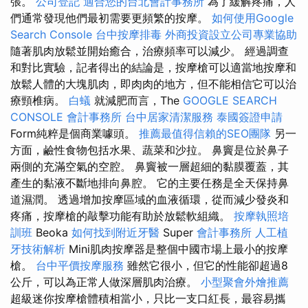
張。
公司登記
適合您的台北會計事務所
為了緩解疼痛，人
們通常發現他們最初需要更頻繁的按摩。
如何使用Google
Search Console
台中按摩排毒
外商投資設立公司專業協助
隨著肌肉放鬆並開始癒合，治療頻率可以減少。 經過調查
和對比實驗，記者得出的結論是，按摩槍可以適當地按摩和
放鬆人體的大塊肌肉，即肉肉的地方，但不能相信它可以治
療頸椎病。
白蟻
就減肥而言，The
GOOGLE SEARCH
CONSOLE
會計事務所
台中居家清潔服務
泰國簽證申請
Form純粹是個商業噱頭。
推薦最值得信賴的SEO團隊
另一
方面，鹼性食物包括水果、蔬菜和沙拉。 鼻竇是位於鼻子
兩側的充滿空氣的空腔。 鼻竇被一層超細的黏膜覆蓋，其
產生的黏液不斷地排向鼻腔。 它的主要任務是全天保持鼻
道濕潤。 透過增加按摩區域的血液循環，從而減少發炎和
疼痛，按摩槍的敲擊功能有助於放鬆軟組織。
按摩執照培
訓班
Beoka
如何找到附近牙醫
Super
會計事務所
人工植
牙技術解析
Mini肌肉按摩器是整個中國市場上最小的按摩
槍。
台中平價按摩服務
雖然它很小，但它的性能卻超過8
公斤，可以為正常人做深層肌肉治療。
小型聚會外燴推薦
超級迷你按摩槍體積相當小，只比一支口紅長，最容易攜