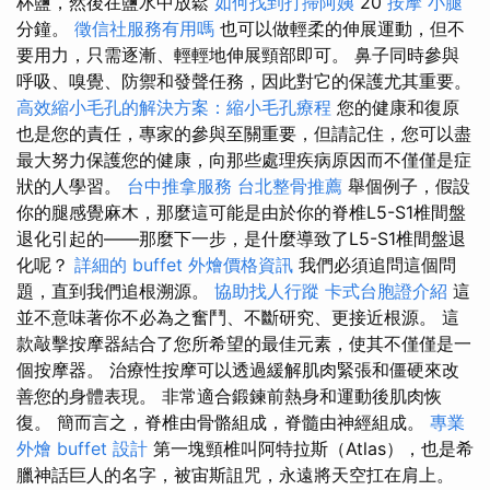
杯鹽，然後在鹽水中放鬆
如何找到打掃阿姨
20
按摩 小腿
分鐘。
徵信社服務有用嗎
也可以做輕柔的伸展運動，但不
要用力，只需逐漸、輕輕地伸展頸部即可。 鼻子同時參與
呼吸、嗅覺、防禦和發聲任務，因此對它的保護尤其重要。
高效縮小毛孔的解決方案：縮小毛孔療程
您的健康和復原
也是您的責任，專家的參與至關重要，但請記住，您可以盡
最大努力保護您的健康，向那些處理疾病原因而不僅僅是症
狀的人學習。
台中推拿服務
台北整骨推薦
舉個例子，假設
你的腿感覺麻木，那麼這可能是由於你的脊椎L5-S1椎間盤
退化引起的——那麼下一步，是什麼導致了L5-S1椎間盤退
化呢？
詳細的 buffet 外燴價格資訊
我們必須追問這個問
題，直到我們追根溯源。
協助找人行蹤
卡式台胞證介紹
這
並不意味著你不必為之奮鬥、不斷研究、更接近根源。 這
款敲擊按摩器結合了您所希望的最佳元素，使其不僅僅是一
個按摩器。 治療性按摩可以透過緩解肌肉緊張和僵硬來改
善您的身體表現。 非常適合鍛鍊前熱身和運動後肌肉恢
復。 簡而言之，脊椎由骨骼組成，脊髓由神經組成。
專業
外燴 buffet 設計
第一塊頸椎叫阿特拉斯（Atlas），也是希
臘神話巨人的名字，被宙斯詛咒，永遠將天空扛在肩上。