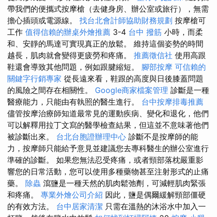
帶我們的便攜式按摩槍（去健身房、辦公室或旅行），無需
擔心插頭或電源線。
找台北會計師協助財務規劃
按摩槍可
工作
值得信賴的辦桌外燴推薦
3-4
台中 撥筋
小時，而柔
和、安靜的馬達可實現真正的放鬆。 維持這個姿勢的時間
越長，肌肉就會變得更疲勞和疼痛。
推薦徵信社
使用高跟
鞋還會導致其他問題，例如跟腱縮短。
腳部按摩
可信賴的
關鍵字行銷專家
從長遠來看，鞋跟的高度與日後膝蓋問題
的風險之間存在相關性。
Google商家檔案管理
診斷是一種
醫療能力，只能由有執照的醫生進行。
台中按摩排毒推薦
儘管按摩治療師知道最常見的運動疾病、變化和退化，他們
可以解釋用拉丁文寫的醫學檢查結果，但這並不意味著他們
被診斷出來。
台北台胞證辦理中心
診斷不是按摩師的能
力，按摩師只能給予意見並建議您去專科醫生的辦公室進行
準確的診斷。 如果您無法忍受疼痛，或者頸部落枕嚴重影
響您的日常活動，您可以使用多種藥物甚至注射形式的止痛
藥。
除蟲
瀉鹽是一種天然的肌肉鬆弛劑，可減輕肌肉緊張
和疼痛。
專業外燴公司介紹
因此，鹽是偶爾緩解頸部僵硬
的有效方法。
台中居家清潔
只需在溫熱的沐浴水中加入一