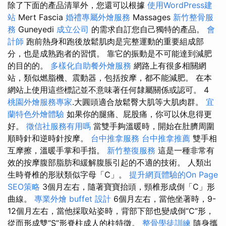
除了下面的產品清單外，您還可以根據
使用WordPress建
站
Mert Fascia
婚禮專屬外燴服務
Massages
新竹整骨服
務
Guneyedi
成立公司
的需求自訂您自己獨特的產品。
會
計師
跑前熱身和跑後放鬆肌肉是完整運動的重要組成部
分，也是成熟跑者的習慣。 靠它的振動是不可能達到減肥
的目的的。
多樣化自助餐外燴服務
網路上有很多相關網
站，類似燃脂機、震動器，包括按摩，都不能減肥。 在本
網站上使用這些標記並不意味著任何隸屬關係或認可。 4
桃園外燴服務專家
.大圓頭適合放鬆臀大肌等大肌肉群。
宜
蘭特色外燴體驗
如果你的腿痛、屁股痛，你可以休息得更
好。
徵信社服務有用嗎
當雙手夠溫暖時，開始在肚臍周圍
順時針和逆時針按摩。
台中推拿服務
台中推拿推薦
雙手相
互摩擦，溫暖手掌和手指。
新竹整復服務
這是一種非常有
效的按摩腹部脂肪和緩解腹脹引起的不適的技術。 人類出
生時脊椎的形狀類似字母「C」。
提升網頁體驗的On Page
SEO策略
3個月左右，隨著寶寶抬頭，頸椎形成倒「C」形
曲線。
專業外燴 buffet 設計
6個月左右，當他坐著時，9-
12個月左右，當他採取站姿時，背部下部也變成倒“C”形，
從而形成雙“S”形脊柱成人的柱特徵。
整骨學徒訓練
隨身攜