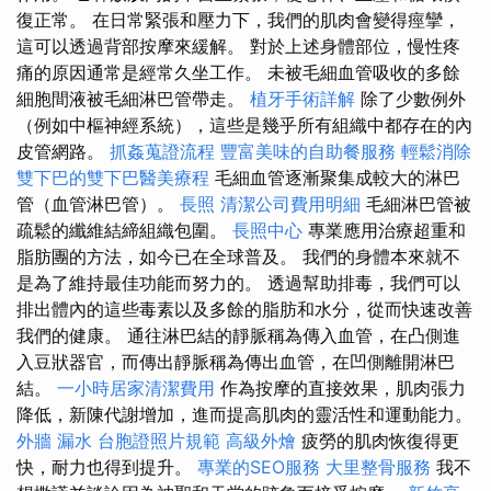
復正常。 在日常緊張和壓力下，我們的肌肉會變得痙攣，
這可以透過背部按摩來緩解。 對於上述身體部位，慢性疼
痛的原因通常是經常久坐工作。 未被毛細血管吸收的多餘
細胞間液被毛細淋巴管帶走。
植牙手術詳解
除了少數例外
（例如中樞神經系統），這些是幾乎所有組織中都存在的內
皮管網路。
抓姦蒐證流程
豐富美味的自助餐服務
輕鬆消除
雙下巴的雙下巴醫美療程
毛細血管逐漸聚集成較大的淋巴
管（血管淋巴管）。
長照
清潔公司費用明細
毛細淋巴管被
疏鬆的纖維結締組織包圍。
長照中心
專業應用治療超重和
脂肪團的方法，如今已在全球普及。 我們的身體本來就不
是為了維持最佳功能而努力的。 透過幫助排毒，我們可以
排出體內的這些毒素以及多餘的脂肪和水分，從而快速改善
我們的健康。 通往淋巴結的靜脈稱為傳入血管，在凸側進
入豆狀器官，而傳出靜脈稱為傳出血管，在凹側離開淋巴
結。
一小時居家清潔費用
作為按摩的直接效果，肌肉張力
降低，新陳代謝增加，進而提高肌肉的靈活性和運動能力。
外牆 漏水
台胞證照片規範
高級外燴
疲勞的肌肉恢復得更
快，耐力也得到提升。
專業的SEO服務
大里整骨服務
我不