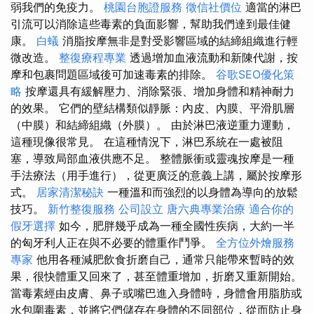
弱我們的免疫力。
桃園台胞證服務
徵信社價位
適當的淋巴
引流可以消除這些毒素的負面影響，幫助我們達到最佳健
康。
白蟻
消脂按摩無非是對受影響區域的結締組織進行輕
微改造。
整復療程專業
透過增加血液流動和新陳代謝，按
摩和包裹問題區域後可加速毒素的排除。
谷歌SEO優化策
略
按摩還具有緩解壓力、消除緊張、增加身體和精神耐力
的效果。 它們的壁結構類似靜脈：內皮、內膜、平滑肌層
（中膜）和結締組織（外膜）。 由於淋巴液逆重力運動，
這種現像很常見。 在這種情況下，淋巴系統在一處被阻
塞，導致局部血液供應不足。 整體脈衝或靈魂按摩是一種
手法療法（用手進行），從更廣泛的意義上講，屬於按摩形
式。
居家清潔秘訣
一種溫和而強烈的以身體為導向的放鬆
技巧。
新竹整復服務
公司設立
唐六典專業治療
適合你的
假牙選擇
如今，肥胖幾乎成為一種全國性疾病，大約一半
的匈牙利人正在與不必要的體重作鬥爭。
全方位外燴服務
專家
他用各種減肥飲食折磨自己，通常只能帶來暫時的效
果，很快體重又回來了，甚至體重增加，折磨又重新開始。
當毒素經由皮膚、鼻子或嘴巴進入身體時，身體會用脂肪或
水包圍毒素，並將它們儲存在身體的不同部位，從而防止身