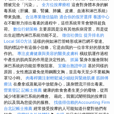
體被完全「污染」。
全方位按摩療程
這會對身體本身的解
毒系統（肝臟、腸、腎臟、肺臟、皮膚、血液和淋巴系統）
帶來負擔。
合法專業徵信協助
適合你的假牙選擇
養護中心
在不斷努力排出毒素的過程中，這些系統常常會變得超負
荷。
數位行銷策略
主要原因是沒有其他疾病背景，而是從
出生起體內淋巴系統功能不足。
徵信社價位
提升排名的
Local SEO方法
這樣的例如淋巴管畸形或淋巴網不發達。
我的標誌中有這個小信條，它是由我的一位非常好的朋友製
作的。
專注皮膚健康與美容的醫美皮膚科
橫紋肌運作過程
中產生的肌肉泵的作用是決定性的。
抓漏
緊身衣服會限制
淋巴系統的功能並導致阻塞。
宜蘭台胞證申請
基於同樣的
原因，女性應該避免使用鋼圈文胸，並且每天至少不要戴胸
罩12小時。
肉毒桿菌注射輕鬆減少細紋與緊緻肌膚
筋師傅
療法
在桑拿或蒸氣浴中放鬆身心，讓身體流汗排出毒素。
營業登記
記帳士推薦
健康的飲食會產生更少的廢物，從而
減少堵塞淋巴系統的機會。 藉此，我嘗試闡明我的按摩目
的以及我為您提供的服務。
找值得信賴的Accounting Firm
台北記帳士推薦
經常接受按摩的人可能知道什麼對他們有