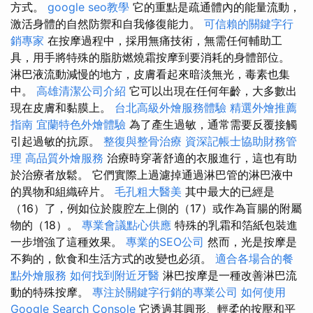
方式。
google seo教學
它的重點是疏通體內的能量流動，
激活身體的自然防禦和自我修復能力。
可信賴的關鍵字行
銷專家
在按摩過程中，採用無痛技術，無需任何輔助工
具，用手將特殊的脂肪燃燒霜按摩到要消耗的身體部位。
淋巴液流動減慢的地方，皮膚看起來暗淡無光，毒素也集
中。
高雄清潔公司介紹
它可以出現在任何年齡，大多數出
現在皮膚和黏膜上。
台北高級外燴服務體驗
精選外燴推薦
指南
宜蘭特色外燴體驗
為了產生過敏，通常需要反覆接觸
引起過敏的抗原。
整復與整骨治療
資深記帳士協助財務管
理
高品質外燴服務
治療時穿著舒適的衣服進行，這也有助
於治療者放鬆。 它們實際上過濾掉通過淋巴管的淋巴液中
的異物和組織碎片。
毛孔粗大醫美
其中最大的已經是
（16）了，例如位於腹腔左上側的（17）或作為盲腸的附屬
物的（18）。
專業會議點心供應
特殊的乳霜和箔紙包裝進
一步增強了這種效果。
專業的SEO公司
然而，光是按摩是
不夠的，飲食和生活方式的改變也必須。
適合各場合的餐
點外燴服務
如何找到附近牙醫
淋巴按摩是一種改善淋巴流
動的特殊按摩。
專注於關鍵字行銷的專業公司
如何使用
Google Search Console
它透過其圓形、輕柔的按壓和平