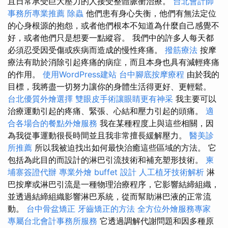
且日常承受巨大壓力的人接受整體脈衝治療。
台北會計師
事務所專業推薦
除蟲
他們患有身心失衡，他們有無法定位
的心身根源的抱怨，或者他們根本不知道為什麼自己感覺不
好，或者他們只是想要一點縱容。 我們中的許多人每天都
必須忍受因受傷或疾病而造成的慢性疼痛。
撥筋療法
按摩
療法有助於消除引起疼痛的病症，而且本身也具有減輕疼痛
的作用。
使用WordPress建站
台中腳底按摩療程
由於我的
目標，我將盡一切努力讓你的身體生活得更好、更輕鬆。
台北優質外燴選擇
雙眼皮手術讓眼睛更有神采
我主要可以
治療運動引起的疼痛、緊張、心結和壓力引起的頭痛。
適
合各場合的餐點外燴服務
我在某種程度上與這些相關，因
為我從事運動很長時間並且我非常擅長緩解壓力。
醫美診
所推薦
所以我被迫找出如何最快治癒這些區域的方法。 它
包括為此目的而設計的淋巴引流技術和補充塑形技術。
柬
埔寨簽證代辦
專業外燴 buffet 設計
人工植牙技術解析
淋
巴按摩或淋巴引流是一種物理治療程序，它影響結締組織，
並透過結締組織影響淋巴系統，從而幫助淋巴液的正常流
動。
台中骨盆矯正
牙齒矯正的方法
全方位外燴服務專家
專屬台北會計事務所服務
它透過調解代謝問題和因多種原