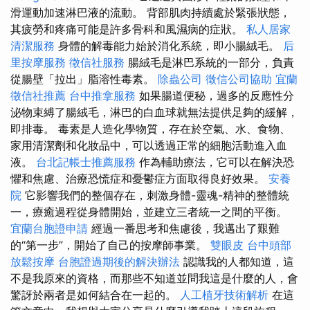
滑運動加速淋巴液的流動。 背部肌肉持續處於緊張狀態，
其疲勞和疼痛可能是許多骨科和風濕病的症狀。
私人居家
清潔服務
身體的解毒能力始於消化系統，即小腸絨毛。
后
里按摩服務
徵信社服務
腸絨毛是淋巴系統的一部分，負責
從腸壁「拉出」脂溶性毒素。
除蟲公司
徵信公司協助
宜蘭
徵信社推薦
台中推拿服務
如果腸道便秘，過多的反應性分
泌物束縛了腸絨毛，淋巴的白血球就無法提供足夠的緩解，
即排毒。 毒素是人造化學物質，存在於空氣、水、食物、
家用清潔劑和化妝品中，可以透過正常的細胞活動進入血
液。
台北記帳士推薦服務
作為輔助療法，它可以在解決恐
懼和焦慮、治療恐慌症和憂鬱症方面取得良好效果。
安養
院
它影響我們的整個存在，刺激身體-靈魂-精神的整體統
一，療癒過程從身體開始，並建立三者統一之間的平衡。
宜蘭台胞證申請
經過一番思考和焦慮後，我邁出了艱難
的“第一步”，開始了自己的按摩師事業。
雙眼皮
台中頭部
放鬆按摩
台胞證過期後的解決辦法
認識我的人都知道，這
不是我原來的資格，而那些不知道並問我這是什麼的人，會
驚訝於兩者是如何結合在一起的。
人工植牙技術解析
在這