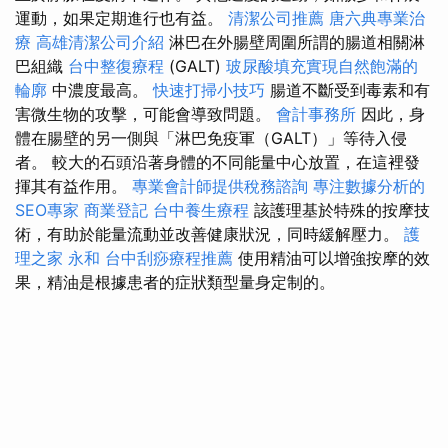
運動，如果定期進行也有益。
清潔公司推薦
唐六典專業治
療
高雄清潔公司介紹
淋巴在外腸壁周圍所謂的腸道相關淋
巴組織
台中整復療程
(GALT)
玻尿酸填充實現自然飽滿的
輪廓
中濃度最高。
快速打掃小技巧
腸道不斷受到毒素和有
害微生物的攻擊，可能會導致問題。
會計事務所
因此，身
體在腸壁的另一側與「淋巴免疫軍（GALT）」等待入侵
者。 較大的石頭沿著身體的不同能量中心放置，在這裡發
揮其有益作用。
專業會計師提供稅務諮詢
專注數據分析的
SEO專家
商業登記
台中養生療程
該護理基於特殊的按摩技
術，有助於能量流動並改善健康狀況，同時緩解壓力。
護
理之家 永和
台中刮痧療程推薦
使用精油可以增強按摩的效
果，精油是根據患者的症狀類型量身定制的。