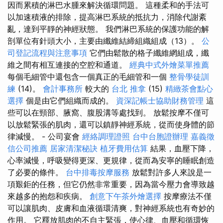
因而累積的淋巴水腫來解決循環問題。 這種柔和的手法可
以加速積液的排除，提高淋巴系統的抵抗力，消除代謝紊
亂，達到平靜的神經狀態。 我們淋巴系統的保護功能的解
剖單位有針頭大小，主要由纖維結締組織組成（13）。
公
司登記流程與注意事項
它們由鬆散的格子纖維網組成，纖
維之間有相互連接的空腔和通道。
經典中式外燴菜單推薦
每個毛細管中還包含一個真正的毛細管和一個
整骨學徒訓
練
(14)。
會計事務所
較大的
台北 推拿
(15)
精緻茶會點心
選擇
個是由它們組織而成的。
資深記帳士協助財務管理
這
些可以在頸部、腋窩、腹股溝等處找到。 放鬆按摩不僅可
以放鬆緊張的肌肉，還可以鎮靜神經系統，從而使身體的節
律減慢。 - 公司宴會
經絡調理證照
台中台胞證辦理
嘉義徵
信公司推薦
居家清潔秘訣
植牙費用估算
結果，血壓下降，
心率減慢，呼吸變得更深、更規律，從而為安寧的睡眠創造
了必要的條件。
台中排毒按摩服務
放鬆對許多人來說是一
項艱鉅的任務，但它仍然非常重要，因為當今壓力會導致越
來越多的抱怨和疾病。
創意下午茶外燴選擇
按摩療法不僅
可以讓肌肉、皮膚和血液循環清爽，對神經系統也有奇妙的
作用。 它釋放肌肉的不自主緊張，使心律、血壓和循環恢