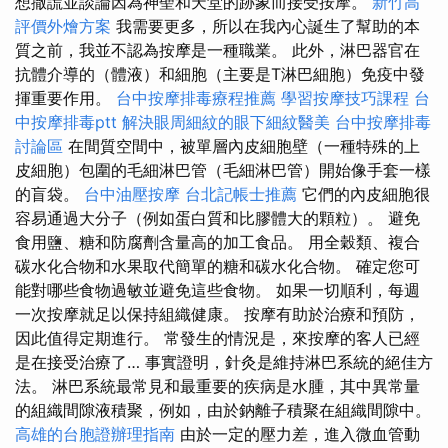
想撒謊並談論因為神聖和天堂的跡象而接受按摩。
新竹高
評價外燴方案
我需要更多，所以在我內心誕生了幫助的本
質之前，我並不認為按摩是一種職業。 此外，淋巴器官在
抗體介導的（體液）和細胞（主要是T淋巴細胞）免疫中發
揮重要作用。
台中按摩排毒療程推薦
學習按摩技巧課程
台
中按摩排毒ptt
解決眼周細紋的眼下細紋醫美
台中按摩排毒
討論區
在間質空間中，被單層內皮細胞壁（一種特殊的上
皮細胞）包圍的毛細淋巴管（毛細淋巴管）開始像手套一樣
的盲袋。
台中油壓按摩
台北記帳士推薦
它們的內皮細胞很
容易通過大分子（例如蛋白質和比膠體大的顆粒）。 避免
食用鹽、糖和防腐劑含量高的加工食品。 用全穀類、複合
碳水化合物和水果取代簡單的糖和碳水化合物。 確定您可
能對哪些食物過敏並避免這些食物。 如果一切順利，每週
一次按摩就足以保持組織健康。 按摩有助於治療和預防，
因此值得定期進行。 常發生的情況是，來按摩的客人已經
是在接受治療了… 事實證明，針灸是維持淋巴系統的絕佳方
法。 淋巴系統最常見和最重要的疾病是水腫，其中異常量
的組織間隙液積聚，例如，由於鈉離子積聚在組織間隙中。
高雄的台胞證辦理指南
由於一定的壓力差，進入微血管動