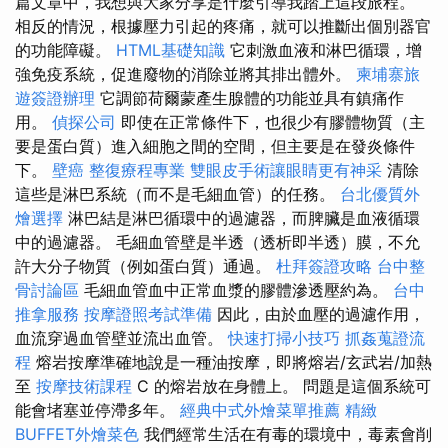
篇文章中，我想與大家分享是什麼引導我踏上這段旅程。
相反的情況，根據壓力引起的疼痛，就可以推斷出個別器官
的功能障礙。
HTML基礎知識
它刺激血液和淋巴循環，增
強免疫系統，促進廢物的消除並將其排出體外。
柬埔寨旅
遊簽證辦理
它調節荷爾蒙產生腺體的功能並具有鎮痛作
用。
偵探公司
即使在正常條件下，也很少有膠體物質（主
要是蛋白質）進入細胞之間的空間，但主要是在發炎條件
下。
壁癌
整復療程專業
雙眼皮手術讓眼睛更有神采
清除
這些是淋巴系統（而不是毛細血管）的任務。
台北優質外
燴選擇
淋巴結是淋巴循環中的過濾器，而脾臟是血液循環
中的過濾器。 毛細血管壁是半透（透析即半透）膜，不允
許大分子物質（例如蛋白質）通過。
杜拜簽證攻略
台中整
骨討論區
毛細血管血中正常血漿的膠體滲透壓約為。
台中
推拿服務
按摩證照考試準備
因此，由於血壓的過濾作用，
血流穿過血管壁並流出血管。
快速打掃小技巧
抓姦蒐證流
程
熔岩按摩準確地說是一種油按摩，即將熔岩/玄武岩/加熱
至
按摩技術課程
C 的熔岩放在身體上。 問題是這個系統可
能會堵塞並停滯多年。
經典中式外燴菜單推薦
精緻
BUFFET外燴菜色
我們經常生活在有毒的環境中，毒素會削