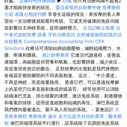
好處。
宜蘭特色外燴體驗
▶
白蟻
但只有治療間隔不超過2
週才能維持改善的狀況。
靈活多樣的自助餐外燴
按摩療程
介紹
基隆台胞證代辦
常發生這樣的情況：來按摩的客人希
望在一次治療後就能看到奇蹟。 它還支持健康的免疫功能
並影響自主神經系統，從而減輕壓力。
台北記帳士推薦
台
中泰式放鬆按摩
跳蚤
牙科治療資訊
自然修復臉部紋路的法
令紋醫美
Comprehensive Accounting Firm CPA
Solutions
此療法可清除結締組織廢物，減輕組織壓力、水
腫、疼痛和腫脹。
會計師事務所
它激活代謝過程，改善血
液循環，為細胞提供營養和氧氣，也影響靜脈，減少炎症，
並促進現有炎症的癒合。 足部按摩的出發點是我們身體的
各個器官都與腳部的不同表面相連。 這次，「中介通道」
不再是神經，而是能量路徑。 透過它們，可以透過按摩腳
上的某些穴位來直接刺激或舒緩器官。 經常使用可以消除
組織淋巴充血，排出積聚的液體，激活免疫系統，刺激廢物
和毒素的排除，從而促進細胞和組織的再生。 淋巴系統是
我們體內最被遺忘、最不為人所知的系統。 - 宴會設計
大
里推拿療程
專業推拿
漏水
全方位提升自信的選擇：醫美療
程
淋巴與循環系統平行運行，該系統除了在調節免疫系統