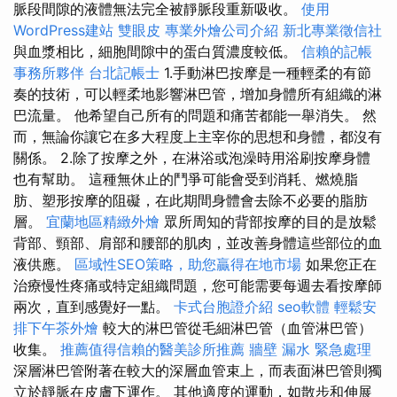
脈段間隙的液體無法完全被靜脈段重新吸收。
使用
WordPress建站
雙眼皮
專業外燴公司介紹
新北專業徵信社
與血漿相比，細胞間隙中的蛋白質濃度較低。
信賴的記帳
事務所夥伴
台北記帳士
1.手動淋巴按摩是一種輕柔的有節
奏的技術，可以輕柔地影響淋巴管，增加身體所有組織的淋
巴流量。 他希望自己所有的問題和痛苦都能一舉消失。 然
而，無論你讓它在多大程度上主宰你的思想和身體，都沒有
關係。 2.除了按摩之外，在淋浴或泡澡時用浴刷按摩身體
也有幫助。 這種無休止的鬥爭可能會受到消耗、燃燒脂
肪、塑形按摩的阻礙，在此期間身體會去除不必要的脂肪
層。
宜蘭地區精緻外燴
眾所周知的背部按摩的目的是放鬆
背部、頸部、肩部和腰部的肌肉，並改善身體這些部位的血
液供應。
區域性SEO策略，助您贏得在地市場
如果您正在
治療慢性疼痛或特定組織問題，您可能需要每週去看按摩師
兩次，直到感覺好一點。
卡式台胞證介紹
seo軟體
輕鬆安
排下午茶外燴
較大的淋巴管從毛細淋巴管（血管淋巴管）
收集。
推薦值得信賴的醫美診所推薦
牆壁 漏水 緊急處理
深層淋巴管附著在較大的深層血管束上，而表面淋巴管則獨
立於靜脈在皮膚下運作。 其他適度的運動，如散步和伸展