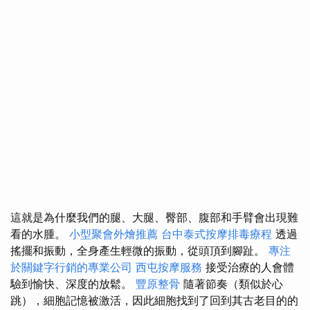
這就是為什麼我們的腿、大腿、臀部、腹部和手臂會出現難
看的水腫。
小型聚會外燴推薦
台中泰式按摩排毒療程
透過
搖擺和振動，全身產生輕微的振動，從頭頂到腳趾。
專注
於關鍵字行銷的專業公司
西屯按摩服務
接受治療的人會體
驗到愉快、深度的放鬆。
豐原整骨
隨著節奏（類似於心
跳），細胞記憶被激活，因此細胞找到了回到其古老目的的