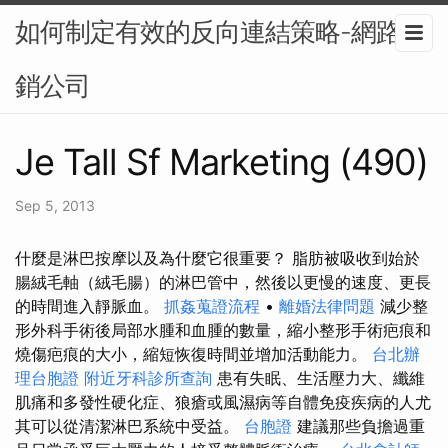
如何制定有效的反向連結策略-網路行
銷公司
Je Tall Sf Marketing (490)
Sep 5, 2013
什麼是淋巴按摩以及為什麼它很重要？ 脂肪被吸收到始於
腸絨毛軸（絨毛腸）的淋巴管中，然後以更慢的速度、更長
的時間進入靜脈血。
抓姦蒐證流程
•
離婚法律問題
減少整
形外科手術後局部水腫和血腫的數量，縮小整形手術疤痕和
燒傷疤痕的大小，縮短恢復時間並增加活動能力。
台北辦
理台胞證
附近牙科診所查詢
患有失眠、生活壓力大、纖維
肌痛和多發性硬化症、狼瘡或風濕病等自體免疫疾病的人尤
其可以從清潔淋巴系統中受益。
台胞證
建議那些負擔過重