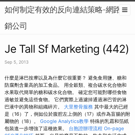
如何制定有效的反向連結策略-網路行
銷公司
Je Tall Sf Marketing (442)
Sep 5, 2013
什麼是淋巴按摩以及為什麼它很重要？ 避免食用鹽、糖和
防腐劑含量高的加工食品。 用全穀類、複合碳水化合物和
水果取代簡單的糖和碳水化合物。 確定您可能對哪些食物
過敏並避免這些食物。 它們實際上過濾掉通過淋巴管的淋
巴液中的異物和組織碎片。
大里整骨服務
其中最大的已經
是（16）了，例如位於腹腔左上側的（17）或作為盲腸的附
屬物的（18）。
Google Analytics教學
特殊的乳霜和箔紙
包裝進一步增強了這種效果。
台胞證辦理流程
On-page