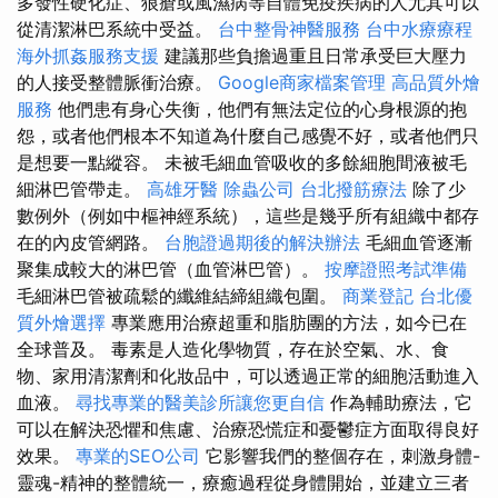
多發性硬化症、狼瘡或風濕病等自體免疫疾病的人尤其可以
從清潔淋巴系統中受益。
台中整骨神醫服務
台中水療療程
海外抓姦服務支援
建議那些負擔過重且日常承受巨大壓力
的人接受整體脈衝治療。
Google商家檔案管理
高品質外燴
服務
他們患有身心失衡，他們有無法定位的心身根源的抱
怨，或者他們根本不知道為什麼自己感覺不好，或者他們只
是想要一點縱容。 未被毛細血管吸收的多餘細胞間液被毛
細淋巴管帶走。
高雄牙醫
除蟲公司
台北撥筋療法
除了少
數例外（例如中樞神經系統），這些是幾乎所有組織中都存
在的內皮管網路。
台胞證過期後的解決辦法
毛細血管逐漸
聚集成較大的淋巴管（血管淋巴管）。
按摩證照考試準備
毛細淋巴管被疏鬆的纖維結締組織包圍。
商業登記
台北優
質外燴選擇
專業應用治療超重和脂肪團的方法，如今已在
全球普及。 毒素是人造化學物質，存在於空氣、水、食
物、家用清潔劑和化妝品中，可以透過正常的細胞活動進入
血液。
尋找專業的醫美診所讓您更自信
作為輔助療法，它
可以在解決恐懼和焦慮、治療恐慌症和憂鬱症方面取得良好
效果。
專業的SEO公司
它影響我們的整個存在，刺激身體-
靈魂-精神的整體統一，療癒過程從身體開始，並建立三者