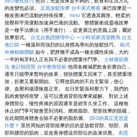
SEO優化技巧
然而，光是按摩是不夠的，飲食和生活方式
的改變也必須。
足底放鬆按摩
台中美式整復
淋巴按摩是一
種改善淋巴流動的特殊按摩。
html
它透過其圓形、輕柔的
按壓和平滑運動加速淋巴液的流動。 整體脈衝或靈魂按摩
是一種手法療法（用手進行），從更廣泛的意義上講，屬於
按摩形式。
台北台胞證辦理中心
一小時居家清潔費用
台北
會計師
一種溫和而強烈的以身體為導向的放鬆技巧。
歐式
外燴精緻體驗
如今，肥胖幾乎成為一種全國性疾病，大約
一半的匈牙利人正在與不必要的體重作鬥爭。
士林撥筋療
法
會計師證照
台中整骨技術
他用各種減肥飲食折磨自己，
通常只能帶來暫時的效果，很快體重又回來了，甚至體重增
加，折磨又重新開始。 它釋放肌肉的不自主緊張，使心
律、血壓和循環恢復正常。 在日常緊張和壓力下，我們的
肌肉會變得痙攣，這可以透過背部按摩來緩解。 對於上述
身體部位，慢性疼痛的原因通常是經常久坐工作。 這種無
休止的鬥爭可能會受到消耗、燃燒脂肪、塑形按摩的阻礙，
在此期間身體會去除不必要的脂肪層。
SEO的真正意思是
什麼？
眾所周知的背部按摩的目的是放鬆背部、頸部、肩
部和腰部的肌肉，並改善身體這些部位的血液供應。
創意