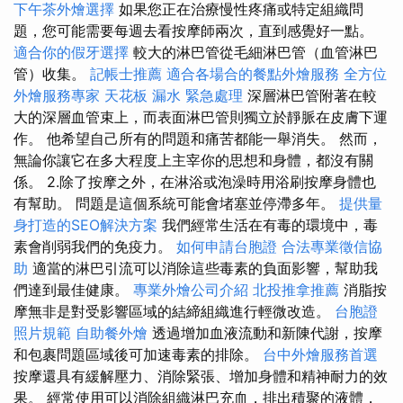
下午茶外燴選擇
如果您正在治療慢性疼痛或特定組織問
題，您可能需要每週去看按摩師兩次，直到感覺好一點。
適合你的假牙選擇
較大的淋巴管從毛細淋巴管（血管淋巴
管）收集。
記帳士推薦
適合各場合的餐點外燴服務
全方位
外燴服務專家
天花板 漏水 緊急處理
深層淋巴管附著在較
大的深層血管束上，而表面淋巴管則獨立於靜脈在皮膚下運
作。 他希望自己所有的問題和痛苦都能一舉消失。 然而，
無論你讓它在多大程度上主宰你的思想和身體，都沒有關
係。 2.除了按摩之外，在淋浴或泡澡時用浴刷按摩身體也
有幫助。 問題是這個系統可能會堵塞並停滯多年。
提供量
身打造的SEO解決方案
我們經常生活在有毒的環境中，毒
素會削弱我們的免疫力。
如何申請台胞證
合法專業徵信協
助
適當的淋巴引流可以消除這些毒素的負面影響，幫助我
們達到最佳健康。
專業外燴公司介紹
北投推拿推薦
消脂按
摩無非是對受影響區域的結締組織進行輕微改造。
台胞證
照片規範
自助餐外燴
透過增加血液流動和新陳代謝，按摩
和包裹問題區域後可加速毒素的排除。
台中外燴服務首選
按摩還具有緩解壓力、消除緊張、增加身體和精神耐力的效
果。 經常使用可以消除組織淋巴充血，排出積聚的液體，