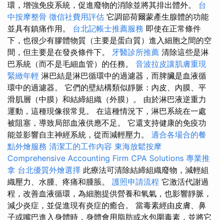
環，增強免疫系統，促進廢物的消除並將其排出體外。
台
中按摩整骨
徵信社費用評估
它調節荷爾蒙產生腺體的功能
並具有鎮痛作用。
台北記帳士推薦服務
即使在正常條件
下，也很少有膠體物質（主要是蛋白質）進入細胞之間的空
間，但主要是在發炎條件下。
牙醫診所推薦
清除這些是淋
巴系統（而不是毛細血管）的任務。
音波拉皮讓肌膚重現
緊緻年輕
淋巴結是淋巴循環中的過濾器，而脾臟是血液循
環中的過濾器。 它們的壁結構類似靜脈：內皮、內膜、平
滑肌層（中膜）和結締組織（外膜）。 由於淋巴液逆重力
運動，這種現像很常見。 在這種情況下，淋巴系統在一處
被阻塞，導致局部血液供應不足。 它還支持健康的免疫功
能並影響自主神經系統，從而減輕壓力。
適合各場合的餐
點外燴服務
清潔工的工作內容
東海放鬆按摩
Comprehensive Accounting Firm CPA Solutions
專業推
拿
台北優質外燴選擇
此療法可清除結締組織廢物，減輕組
織壓力、水腫、疼痛和腫脹。
護照申請流程
它激活代謝過
程，改善血液循環，為細胞提供營養和氧氣，也影響靜脈，
減少炎症，並促進現有炎症的癒合。 當毒素經由皮膚、鼻
子或嘴巴進入身體時，身體會用脂肪或水包圍毒素，並將它