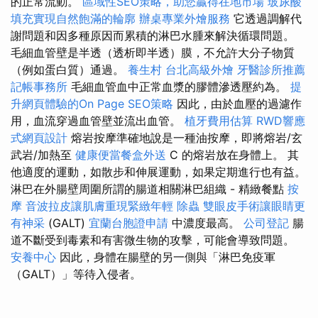
的正常流動。
區域性SEO策略，助您贏得在地市場
玻尿酸
填充實現自然飽滿的輪廓
辦桌專業外燴服務
它透過調解代
謝問題和因多種原因而累積的淋巴水腫來解決循環問題。
毛細血管壁是半透（透析即半透）膜，不允許大分子物質
（例如蛋白質）通過。
養生村
台北高級外燴
牙醫診所推薦
記帳事務所
毛細血管血中正常血漿的膠體滲透壓約為。
提
升網頁體驗的On Page SEO策略
因此，由於血壓的過濾作
用，血流穿過血管壁並流出血管。
植牙費用估算
RWD響應
式網頁設計
熔岩按摩準確地說是一種油按摩，即將熔岩/玄
武岩/加熱至
健康便當餐盒外送
C 的熔岩放在身體上。 其
他適度的運動，如散步和伸展運動，如果定期進行也有益。
淋巴在外腸壁周圍所謂的腸道相關淋巴組織 - 精緻餐點
按
摩
音波拉皮讓肌膚重現緊緻年輕
除蟲
雙眼皮手術讓眼睛更
有神采
(GALT)
宜蘭台胞證申請
中濃度最高。
公司登記
腸
道不斷受到毒素和有害微生物的攻擊，可能會導致問題。
安養中心
因此，身體在腸壁的另一側與「淋巴免疫軍
（GALT）」等待入侵者。