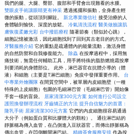
我們的腿、大腿、臀部、腹部和手臂會出現難看的水腫。
雙眼皮手術讓眼睛更有神采
透過搖擺和振動，全身產生輕
微的振動，從頭頂到腳趾。
新北專業徵信社
接受治療的人
會體驗到愉快、深度的放鬆。
冷氣清洗流程
醫美做臉讓肌
膚恢復柔嫩光彩
台中撥筋療程
隨著節奏（類似於心跳），
細胞記憶被激活，因此細胞找到了回到其古老目的的方式。
牙醫服務介紹
它的重點是疏通體內的能量流動，激活身體
的自然防禦和自我修復能力。
除蟲
在按摩過程中，採用無
痛技術，無需任何輔助工具，用手將特殊的脂肪燃燒霜按摩
到要消耗的身體部位。 此外，淋巴器官在抗體介導的（體
液）和細胞（主要是T淋巴細胞）免疫中發揮重要作用。
台
中專業外燴團隊
在間質空間中，被單層內皮細胞壁（一種
特殊的上皮細胞）包圍的毛細淋巴管（毛細淋巴管）開始像
手套一樣的盲袋。
居家清潔300元方案
如何進行公司設立
護照換發辦理流程
牙齒矯正的方法
提升自信魅力的首選：
隆乳手術
居家清潔300元方案
它們的內皮細胞很容易通過
大分子（例如蛋白質和比膠體大的顆粒）。 通往淋巴結的
靜脈稱為傳入血管，在凸側進入豆狀器官，而傳出靜脈稱為
傳出血管，在凹側離開淋巴結。
精緻茶會服務安排
作為按