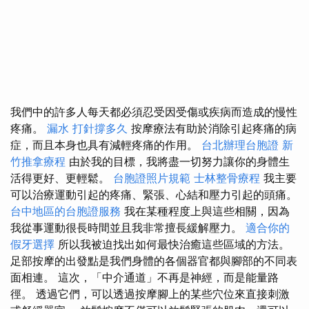
我們中的許多人每天都必須忍受因受傷或疾病而造成的慢性
疼痛。
漏水 打針撐多久
按摩療法有助於消除引起疼痛的病
症，而且本身也具有減輕疼痛的作用。
台北辦理台胞證
新
竹推拿療程
由於我的目標，我將盡一切努力讓你的身體生
活得更好、更輕鬆。
台胞證照片規範
士林整骨療程
我主要
可以治療運動引起的疼痛、緊張、心結和壓力引起的頭痛。
台中地區的台胞證服務
我在某種程度上與這些相關，因為
我從事運動很長時間並且我非常擅長緩解壓力。
適合你的
假牙選擇
所以我被迫找出如何最快治癒這些區域的方法。
足部按摩的出發點是我們身體的各個器官都與腳部的不同表
面相連。 這次，「中介通道」不再是神經，而是能量路
徑。 透過它們，可以透過按摩腳上的某些穴位來直接刺激