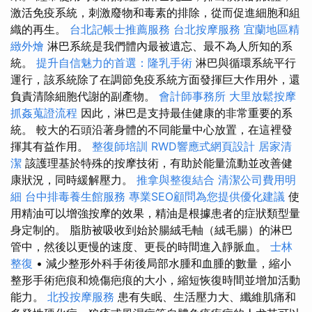
激活免疫系統，刺激廢物和毒素的排除，從而促進細胞和組
織的再生。
台北記帳士推薦服務
台北按摩服務
宜蘭地區精
緻外燴
淋巴系統是我們體內最被遺忘、最不為人所知的系
統。
提升自信魅力的首選：隆乳手術
淋巴與循環系統平行
運行，該系統除了在調節免疫系統方面發揮巨大作用外，還
負責清除細胞代謝的副產物。
會計師事務所
大里放鬆按摩
抓姦蒐證流程
因此，淋巴是支持最佳健康的非常重要的系
統。 較大的石頭沿著身體的不同能量中心放置，在這裡發
揮其有益作用。
整復師培訓
RWD響應式網頁設計
居家清
潔
該護理基於特殊的按摩技術，有助於能量流動並改善健
康狀況，同時緩解壓力。
推拿與整復結合
清潔公司費用明
細
台中排毒養生館服務
專業SEO顧問為您提供優化建議
使
用精油可以增強按摩的效果，精油是根據患者的症狀類型量
身定制的。 脂肪被吸收到始於腸絨毛軸（絨毛腸）的淋巴
管中，然後以更慢的速度、更長的時間進入靜脈血。
士林
整復
• 減少整形外科手術後局部水腫和血腫的數量，縮小
整形手術疤痕和燒傷疤痕的大小，縮短恢復時間並增加活動
能力。
北投按摩服務
患有失眠、生活壓力大、纖維肌痛和