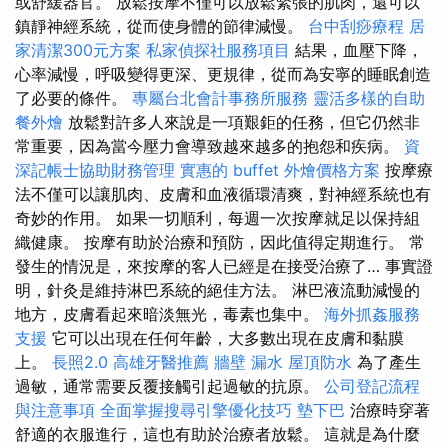
或舒緩器官。 放鬆按摩不僅可以放鬆緊張的肌肉，還可以
鎮靜神經系統，從而使身體的節律減慢。
台中刮痧療程
居
家清潔300元方案
私家偵探社服務項目
結果，血壓下降，
心率減慢，呼吸變得更深、更規律，從而為安寧的睡眠創造
了必要的條件。
專屬台北會計事務所服務
靈活多樣的自助
餐外燴
放鬆對許多人來說是一項艱鉅的任務，但它仍然非
常重要，因為當今壓力會導致越來越多的抱怨和疾病。
資
深記帳士協助財務管理
實惠的 buffet 外燴價格方案
按摩療
法不僅可以讓肌肉、皮膚和血液循環清爽，對神經系統也有
奇妙的作用。 如果一切順利，每週一次按摩就足以保持組
織健康。 按摩有助於治療和預防，因此值得定期進行。 常
發生的情況是，來按摩的客人已經是在接受治療了… 事實證
明，針灸是維持淋巴系統的絕佳方法。 淋巴液流動減慢的
地方，皮膚看起來暗淡無光，毒素也集中。
海外抓姦服務
支援
它可以出現在任何年齡，大多數出現在皮膚和黏膜
上。
長照2.0
高雄牙醫推薦
牆壁 漏水
屋頂防水
為了產生
過敏，通常需要反覆接觸引起過敏的抗原。
公司登記流程
與注意事項
全面掌握搜尋引擎優化技巧
墊下巴
治療時穿著
舒適的衣服進行，這也有助於治療者放鬆。 這就是為什麼