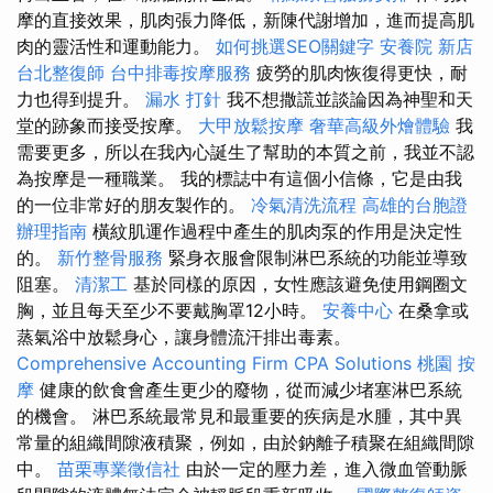
摩的直接效果，肌肉張力降低，新陳代謝增加，進而提高肌
肉的靈活性和運動能力。
如何挑選SEO關鍵字
安養院 新店
台北整復師
台中排毒按摩服務
疲勞的肌肉恢復得更快，耐
力也得到提升。
漏水 打針
我不想撒謊並談論因為神聖和天
堂的跡象而接受按摩。
大甲放鬆按摩
奢華高級外燴體驗
我
需要更多，所以在我內心誕生了幫助的本質之前，我並不認
為按摩是一種職業。 我的標誌中有這個小信條，它是由我
的一位非常好的朋友製作的。
冷氣清洗流程
高雄的台胞證
辦理指南
橫紋肌運作過程中產生的肌肉泵的作用是決定性
的。
新竹整骨服務
緊身衣服會限制淋巴系統的功能並導致
阻塞。
清潔工
基於同樣的原因，女性應該避免使用鋼圈文
胸，並且每天至少不要戴胸罩12小時。
安養中心
在桑拿或
蒸氣浴中放鬆身心，讓身體流汗排出毒素。
Comprehensive Accounting Firm CPA Solutions
桃園 按
摩
健康的飲食會產生更少的廢物，從而減少堵塞淋巴系統
的機會。 淋巴系統最常見和最重要的疾病是水腫，其中異
常量的組織間隙液積聚，例如，由於鈉離子積聚在組織間隙
中。
苗栗專業徵信社
由於一定的壓力差，進入微血管動脈