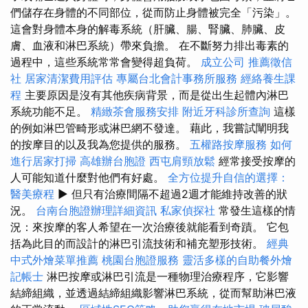
們儲存在身體的不同部位，從而防止身體被完全「污染」。
這會對身體本身的解毒系統（肝臟、腸、腎臟、肺臟、皮
膚、血液和淋巴系統）帶來負擔。 在不斷努力排出毒素的
過程中，這些系統常常會變得超負荷。
成立公司
推薦徵信
社
居家清潔費用評估
專屬台北會計事務所服務
經絡養生課
程
主要原因是沒有其他疾病背景，而是從出生起體內淋巴
系統功能不足。
精緻茶會服務安排
附近牙科診所查詢
這樣
的例如淋巴管畸形或淋巴網不發達。 藉此，我嘗試闡明我
的按摩目的以及我為您提供的服務。
五權路按摩服務
如何
進行居家打掃
高雄辦台胞證
西屯肩頸放鬆
經常接受按摩的
人可能知道什麼對他們有好處。
全方位提升自信的選擇：
醫美療程
▶ 但只有治療間隔不超過2週才能維持改善的狀
況。
台南台胞證辦理詳細資訊
私家偵探社
常發生這樣的情
況：來按摩的客人希望在一次治療後就能看到奇蹟。 它包
括為此目的而設計的淋巴引流技術和補充塑形技術。
經典
中式外燴菜單推薦
桃園台胞證服務
靈活多樣的自助餐外燴
記帳士
淋巴按摩或淋巴引流是一種物理治療程序，它影響
結締組織，並透過結締組織影響淋巴系統，從而幫助淋巴液