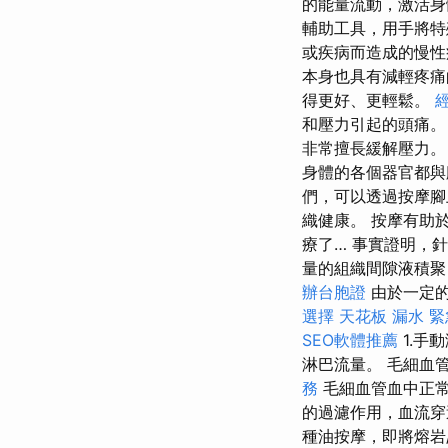
的能量流動，激活身
輔助工具，用手將特
或疾病而造成的慢
本身也具有減輕疼
得更好、更輕鬆。
和壓力引起的頭痛
非常擅長緩解壓力
身體的各個器官都與
們，可以透過按摩腳
織健康。 按摩有助
療了… 事實證明，
量的組織間隙液積聚
辦台胞證
由於一定的
選擇
天花板 漏水 
SEO軟體推薦
1.手
淋巴流量。 毛細血
務
毛細血管血中正
的過濾作用，血流
種油按摩，即將熔岩