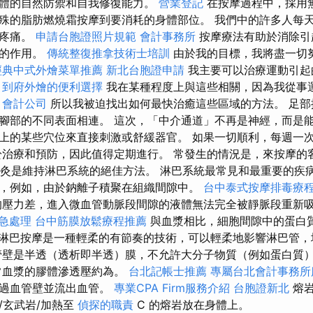
體的自然防禦和自我修復能力。
營業登記
在按摩過程中，採用
殊的脂肪燃燒霜按摩到要消耗的身體部位。 我們中的許多人每
性疼痛。
申請台胞證照片規範
會計事務所
按摩療法有助於消除引
痛的作用。
傳統整復推拿技術士培訓
由於我的目標，我將盡一切
經典中式外燴菜單推薦
新北台胞證申請
我主要可以治療運動引起
。
到府外燴的便利選擇
我在某種程度上與這些相關，因為我從事
。
會計公司
所以我被迫找出如何最快治癒這些區域的方法。 足部
腳部的不同表面相連。 這次，「中介通道」不再是神經，而是能
上的某些穴位來直接刺激或舒緩器官。 如果一切順利，每週一
於治療和預防，因此值得定期進行。 常發生的情況是，來按摩的
針灸是維持淋巴系統的絕佳方法。 淋巴系統最常見和最重要的疾
，例如，由於鈉離子積聚在組織間隙中。
台中泰式按摩排毒療
壓力差，進入微血管動脈段間隙的液體無法完全被靜脈段重新
緊急處理
台中筋膜放鬆療程推薦
與血漿相比，細胞間隙中的蛋白
動淋巴按摩是一種輕柔的有節奏的技術，可以輕柔地影響淋巴管
管壁是半透（透析即半透）膜，不允許大分子物質（例如蛋白質
常血漿的膠體滲透壓約為。
台北記帳士推薦
專屬台北會計事務所
穿過血管壁並流出血管。
專業CPA Firm服務介紹
台胞證新北
熔岩
/玄武岩/加熱至
偵探的職責
C 的熔岩放在身體上。