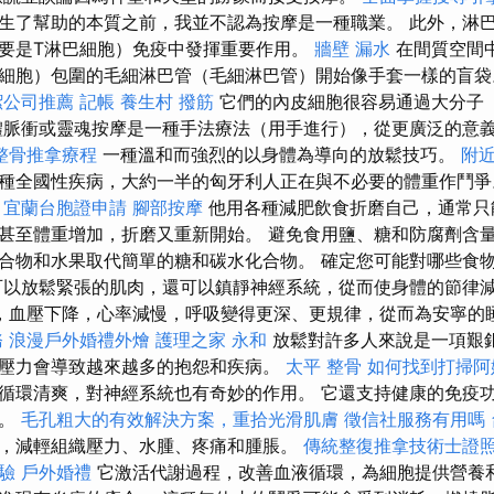
生了幫助的本質之前，我並不認為按摩是一種職業。 此外，淋
要是T淋巴細胞）免疫中發揮重要作用。
牆壁 漏水
在間質空間
細胞）包圍的毛細淋巴管（毛細淋巴管）開始像手套一樣的盲
潔公司推薦
記帳
養生村
撥筋
它們的內皮細胞很容易通過大分子
體脈衝或靈魂按摩是一種手法療法（用手進行），從更廣泛的意
整骨推拿療程
一種溫和而強烈的以身體為導向的放鬆技巧。
附
種全國性疾病，大約一半的匈牙利人正在與不必要的體重作鬥
宜蘭台胞證申請
腳部按摩
他用各種減肥飲食折磨自己，通常只
甚至體重增加，折磨又重新開始。 避免食用鹽、糖和防腐劑含量
合物和水果取代簡單的糖和碳水化合物。 確定您可能對哪些食
可以放鬆緊張的肌肉，還可以鎮靜神經系統，從而使身體的節律
，血壓下降，心率減慢，呼吸變得更深、更規律，從而為安寧的
務
浪漫戶外婚禮外燴
護理之家 永和
放鬆對許多人來說是一項艱
壓力會導致越來越多的抱怨和疾病。
太平 整骨
如何找到打掃阿
循環清爽，對神經系統也有奇妙的作用。 它還支持健康的免疫
力。
毛孔粗大的有效解決方案，重拾光滑肌膚
徵信社服務有用嗎
，減輕組織壓力、水腫、疼痛和腫脹。
傳統整復推拿技術士證
體驗
戶外婚禮
它激活代謝過程，改善血液循環，為細胞提供營養