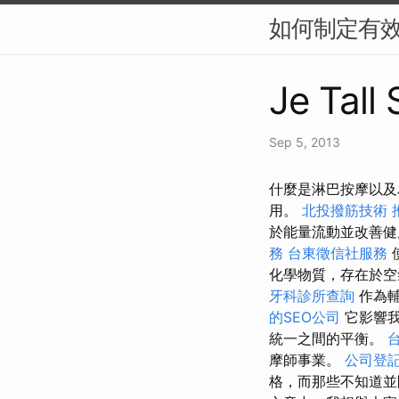
如何制定有效
Je Tall
Sep 5, 2013
什麼是淋巴按摩以及
用。
北投撥筋技術
於能量流動並改善
務
台東徵信社服務
化學物質，存在於空
牙科診所查詢
作為輔
的SEO公司
它影響我
統一之間的平衡。
摩師事業。
公司登
格，而那些不知道並