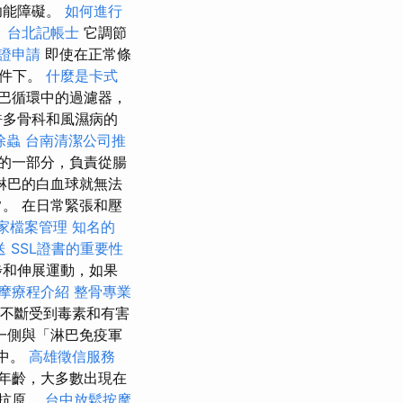
功能障礙。
如何進行
。
台北記帳士
它調節
證申請
即使在正常條
條件下。
什麼是卡式
巴循環中的過濾器，
許多骨科和風濕病的
除蟲
台南清潔公司推
的一部分，負責從腸
淋巴的白血球就無法
。 在日常緊張和壓
商家檔案管理
知名的
送
SSL證書的重要性
步和伸展運動，如果
摩療程介紹
整骨專業
不斷受到毒素和有害
一側與「淋巴免疫軍
集中。
高雄徵信服務
年齡，大多數出現在
的抗原。
台中放鬆按摩