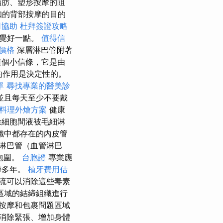
脂肪、塑形按摩的阻
知的背部按摩的目的
司協助
杜拜簽證攻略
感覺好一點。
值得信
價格
深層淋巴管附著
這個小信條，它是由
的作用是決定性的。
單
尋找專業的醫美診
並且每天至少不要戴
料理外燴方案
健康
餘細胞間液被毛細淋
織中都存在的內皮管
淋巴管（血管淋巴
包圍。
台胞證
專業應
滯多年。
植牙費用估
流可以消除這些毒素
區域的結締組織進行
按摩和包裹問題區域
消除緊張、增加身體