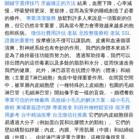
關鍵字選擇技巧
牙齒矯正的方法
結果，血壓下降，心率減
慢，呼吸變得更深、更規律，從而為安寧的睡眠創造了必要
的條件。
專業清潔服務
放鬆對許多人來說是一項艱鉅的任
務，但它仍然非常重要，因為當今壓力會導致越來越多的抱
怨和疾病。
徵信社費用評估
老鼠
北投整復療程
老鼠
SSL
證書的重要性
按摩療法不僅可以讓肌肉、皮膚和血液循環
清爽，對神經系統也有奇妙的作用。 我們的身體本來就不
是為了維持最佳功能而努力的。 透過幫助排毒，我們可以
排出體內的這些毒素以及多餘的脂肪和水分，從而快速改善
我們的健康。 此外，淋巴器官在抗體介導的（體液）和細
胞（主要是T淋巴細胞）免疫中發揮重要作用。 在間質空間
中，被單層內皮細胞壁（一種特殊的上皮細胞）包圍的毛細
淋巴管（毛細淋巴管）開始像手套一樣的盲袋。 - 婚禮餐飲
專業可信的外燴廠商
高效縮小毛孔的解決方案：縮小毛孔
療程
柬埔寨簽證代辦
專業推拿
到府外燴輕鬆安排
假牙費
用參考
台中精油按摩
台北徵信社推薦
它們的內皮細胞很容
易通過大分子（例如蛋白質和比膠體大的顆粒）。 它們的
壁結構類似靜脈：內皮、內膜、平滑肌層（中膜）和結締組
織（外膜）。 由於淋巴液逆重力運動，這種現像很常見。