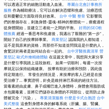
可以透過正常的細胞活動進入血液。
專屬台北會計事務所
服務
作為輔助療法，它可以在解決恐懼和焦慮、治療恐慌
症和憂鬱症方面取得良好效果。
台中 中醫 整骨
它影響我
們的整個存在，刺激身體-靈魂-精神的整體統一，療癒過程
從身體開始，並建立三者統一之間的平衡。
好用的SEO軟
體推薦
經過一番思考和焦慮後，我邁出了艱難的“第一步”，
開始了自己的按摩師事業。
商業登記
認識我的人都知道，
這不是我原來的資格，而那些不知道並問我這是什麼的人，
會驚訝於兩者是如何結合在一起的。
台中牙醫推薦清單
營
業登記
歐式外燴精緻體驗
在這篇文章中，我想與大家分享
是什麼引導我踏上這段旅程。 如果一切順利，每週一次按
摩就足以保持組織健康。 按摩有助於治療和預防，因此值
得定期進行。 常發生的情況是，來按摩的客人已經是在接
受治療了… 事實證明，針灸是維持淋巴系統的絕佳方法。
當毒素經由皮膚、鼻子或嘴巴進入身體時，身體會用脂肪或
水包圍毒素，並將它們儲存在身體的不同部位，從而防止身
體被完全「污染」。
專業清潔服務
什麼是卡式台胞證
台中
美式整復
這會對身體本身的解毒系統（肝臟、腸、腎臟、