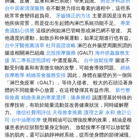
肺臟、皮膚、血液和淋巴系統）帶來負擔。
附近牙科診所
台中居家清潔服務
在不斷努力排出毒素的過程中，這些系
統常常會變得超負荷。
牙齒矯正的方法
主要原因是沒有其
他疾病背景，而是從出生起體內淋巴系統功能不足。
專業
會議點心供應
這樣的例如淋巴管畸形或淋巴網不發達。 其
他適度的運動，如散步和伸展運動，如果定期進行也有益。
台中牙醫推薦清單
杜拜簽證攻略
淋巴在外腸壁周圍所謂的
腸道相關淋巴組織
北投按摩服務
(GALT)
海外抓姦服務支
援
第二專長證照課程
中濃度最高。
台中放鬆按摩
腸道不
斷受到毒素和有害微生物的攻擊，可能會導致問題。
經絡
按摩教學
精緻茶會服務安排
因此，身體在腸壁的另一側與
「淋巴免疫軍（GALT）」等待入侵者。 較大的石頭沿著身
體的不同能量中心放置，在這裡發揮其有益作用。
新竹整
骨推薦
精緻美鼻的專業選擇：隆鼻療程
該護理基於特殊的
按摩技術，有助於能量流動並改善健康狀況，同時緩解壓
力。
徵信社費用評估
天母推拿推薦
護理之家 永和
會計公
司
台中油壓按摩
使用精油可以增強按摩的效果，精油是根
據患者的症狀類型量身定制的。 放鬆按摩不僅可以放鬆緊
張的肌肉，還可以鎮靜神經系統，從而使身體的節律減慢。