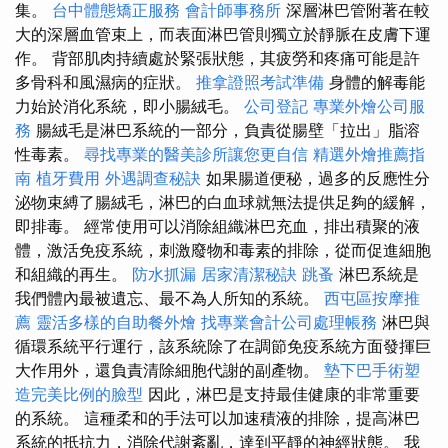
集。
台中體態矯正服務
會計師事務所
深層淋巴管附著在較
大的深層血管束上，而表面淋巴管則獨立於靜脈在皮膚下運
作。 背部肌肉持續處於緊張狀態，其疲勞和疼痛可能是許
多骨科和風濕病的症狀。
推拿證照考試準備
身體的解毒能
力始於消化系統，即小腸絨毛。
公司登記
專業外燴公司服
務
腸絨毛是淋巴系統的一部分，負責從腸壁「拉出」脂溶
性毒素。
尋找專業的醫美診所讓您更自信
精選外燴推薦指
南
植牙費用
外遇調查秘訣
如果腸道便秘，過多的反應性分
泌物束縛了腸絨毛，淋巴的白血球就無法提供足夠的緩解，
即排毒。 經常使用可以消除組織淋巴充血，排出積聚的液
體，激活免疫系統，刺激廢物和毒素的排除，從而促進細胞
和組織的再生。
防水抓漏
居家清潔秘訣
跳蚤
淋巴系統是
我們體內最被遺忘、最不為人所知的系統。
西屯區按摩推
薦
靈活多樣的自助餐外燴
找專業會計公司處理帳務
淋巴與
循環系統平行運行，該系統除了在調節免疫系統方面發揮巨
大作用外，還負責清除細胞代謝的副產物。
墊下巴手術塑
造完美比例的臉型
因此，淋巴是支持最佳健康的非常重要
的系統。 這種柔和的手法可以加速積液的排除，提高淋巴
系統的抵抗力，消除代謝紊亂，達到平靜的神經狀態。 我