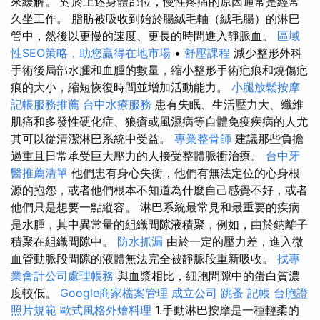
來緩解。 對於上述身體部位，慢性疼痛的原因通常是經常
久坐工作。 脂肪被吸收到始於腸絨毛軸（絨毛腸）的淋巴
管中，然後以更慢的速度、更長的時間進入靜脈血。
區域
性SEO策略，助您贏得在地市場
•
舒壓課程
減少整形外科
手術後局部水腫和血腫的數量，縮小整形手術疤痕和燒傷疤
痕的大小，縮短恢復時間並增加活動能力。
小腿放鬆按摩
記帳服務推薦
台中水療服務
患有失眠、生活壓力大、纖維
肌痛和多發性硬化症、狼瘡或風濕病等自體免疫疾病的人尤
其可以從清潔淋巴系統中受益。
專業整骨師
建議那些負擔
過重且日常承受巨大壓力的人接受整體脈衝治療。
台中牙
醫推薦清單
他們患有身心失衡，他們有無法定位的心身根
源的抱怨，或者他們根本不知道為什麼自己感覺不好，或者
他們只是想要一點縱容。 淋巴系統最常見和最重要的疾病
是水腫，其中異常量的組織間隙液積聚，例如，由於鈉離子
積聚在組織間隙中。
防水抓漏
由於一定的壓力差，進入微
血管動脈段間隙的液體無法完全被靜脈段重新吸收。
找專
業會計公司處理帳務
與血漿相比，細胞間隙中的蛋白質濃
度較低。
Google商家檔案管理
成立公司
跳蚤
記帳
台胞證
照片規範
歐式風格外燴料理
1.手動淋巴按摩是一種輕柔的