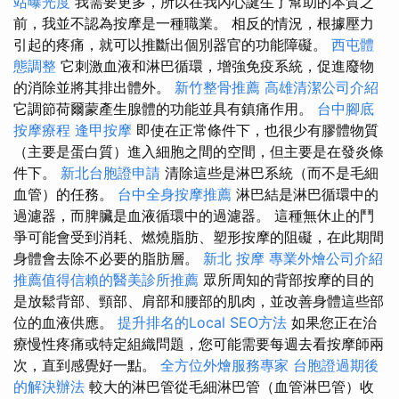
站曝光度
我需要更多，所以在我內心誕生了幫助的本質之
前，我並不認為按摩是一種職業。 相反的情況，根據壓力
引起的疼痛，就可以推斷出個別器官的功能障礙。
西屯體
態調整
它刺激血液和淋巴循環，增強免疫系統，促進廢物
的消除並將其排出體外。
新竹整骨推薦
高雄清潔公司介紹
它調節荷爾蒙產生腺體的功能並具有鎮痛作用。
台中腳底
按摩療程
逢甲按摩
即使在正常條件下，也很少有膠體物質
（主要是蛋白質）進入細胞之間的空間，但主要是在發炎條
件下。
新北台胞證申請
清除這些是淋巴系統（而不是毛細
血管）的任務。
台中全身按摩推薦
淋巴結是淋巴循環中的
過濾器，而脾臟是血液循環中的過濾器。 這種無休止的鬥
爭可能會受到消耗、燃燒脂肪、塑形按摩的阻礙，在此期間
身體會去除不必要的脂肪層。
新北 按摩
專業外燴公司介紹
推薦值得信賴的醫美診所推薦
眾所周知的背部按摩的目的
是放鬆背部、頸部、肩部和腰部的肌肉，並改善身體這些部
位的血液供應。
提升排名的Local SEO方法
如果您正在治
療慢性疼痛或特定組織問題，您可能需要每週去看按摩師兩
次，直到感覺好一點。
全方位外燴服務專家
台胞證過期後
的解決辦法
較大的淋巴管從毛細淋巴管（血管淋巴管）收