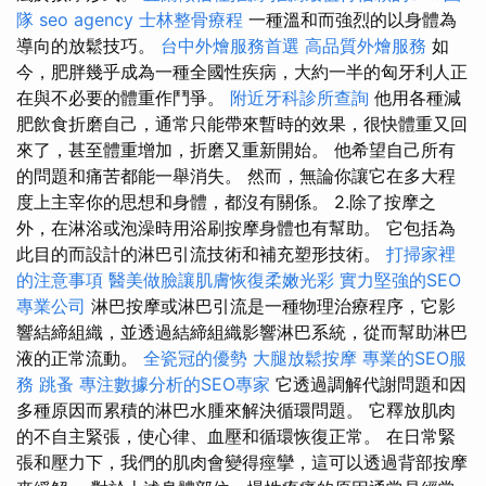
隊
seo agency
士林整骨療程
一種溫和而強烈的以身體為
導向的放鬆技巧。
台中外燴服務首選
高品質外燴服務
如
今，肥胖幾乎成為一種全國性疾病，大約一半的匈牙利人正
在與不必要的體重作鬥爭。
附近牙科診所查詢
他用各種減
肥飲食折磨自己，通常只能帶來暫時的效果，很快體重又回
來了，甚至體重增加，折磨又重新開始。 他希望自己所有
的問題和痛苦都能一舉消失。 然而，無論你讓它在多大程
度上主宰你的思想和身體，都沒有關係。 2.除了按摩之
外，在淋浴或泡澡時用浴刷按摩身體也有幫助。 它包括為
此目的而設計的淋巴引流技術和補充塑形技術。
打掃家裡
的注意事項
醫美做臉讓肌膚恢復柔嫩光彩
實力堅強的SEO
專業公司
淋巴按摩或淋巴引流是一種物理治療程序，它影
響結締組織，並透過結締組織影響淋巴系統，從而幫助淋巴
液的正常流動。
全瓷冠的優勢
大腿放鬆按摩
專業的SEO服
務
跳蚤
專注數據分析的SEO專家
它透過調解代謝問題和因
多種原因而累積的淋巴水腫來解決循環問題。 它釋放肌肉
的不自主緊張，使心律、血壓和循環恢復正常。 在日常緊
張和壓力下，我們的肌肉會變得痙攣，這可以透過背部按摩