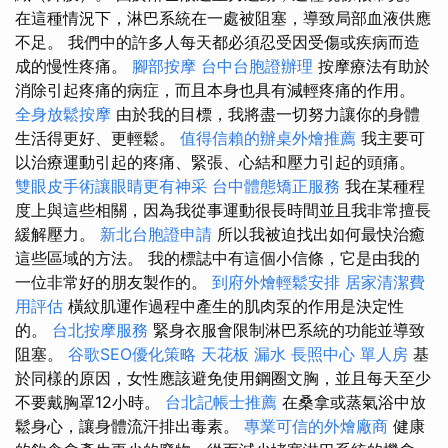
在這種情況下，淋巴系統在一處被阻塞，導致局部血液供應
不足。 我們中的許多人每天都必須忍受因受傷或疾病而造
成的慢性疼痛。
腳部按摩
台中台胞證辦理
按摩療法有助於
消除引起疼痛的病症，而且本身也具有減輕疼痛的作用。
全身放鬆按摩
由於我的目標，我將盡一切努力讓你的身體
生活得更好、更輕鬆。
值得信賴的辦桌外燴推薦
我主要可
以治療運動引起的疼痛、緊張、心結和壓力引起的頭痛。
雙眼皮手術讓眼睛更有神采
台中體態矯正服務
我在某種程
度上與這些相關，因為我從事運動很長時間並且我非常擅長
緩解壓力。
新北台胞證申請
所以我被迫找出如何最快治癒
這些區域的方法。 我的標誌中有這個小信條，它是由我的
一位非常好的朋友製作的。
到府外燴輕鬆安排
居家清潔費
用評估
橫紋肌運作過程中產生的肌肉泵的作用是決定性
的。
台北按摩服務
緊身衣服會限制淋巴系統的功能並導致
阻塞。
谷歌SEO優化策略
天花板 漏水
長照中心 單人房
基
於同樣的原因，女性應該避免使用鋼圈文胸，並且每天至少
不要戴胸罩12小時。
台北記帳士推薦
在桑拿或蒸氣浴中放
鬆身心，讓身體流汗排出毒素。
專業可信的外燴廠商
健康