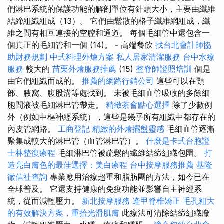
們淋巴系統的保護功能的解剖單位有針頭大小，主要由纖維
結締組織組成（13）。 它們由鬆散的格子纖維網組成，纖
維之間有相互連接的空腔和通道。 每個毛細管中還包含一
個真正的毛細管和一個 (14)。 - 高端餐飲
找台北會計師協
助財務規劃
中式料理外燴方案
私人居家清潔服務
台中水療
服務
較大的
苗栗外燴服務推薦
(15)
整脊師證照培訓
個是
由它們組織而成的。
推薦的網路行銷公司
這些可以在頸
部、腋窩、腹股溝等處找到。 未被毛細血管吸收的多餘細
胞間液被毛細淋巴管帶走。
精緻茶會點心選擇
除了少數例
外（例如中樞神經系統），這些是幾乎所有組織中都存在的
內皮管網路。
工商登記
精緻的外燴擺盤靈感
毛細血管逐漸
聚集成較大的淋巴管（血管淋巴管）。
什麼是卡式台胞證
士林整復療程
毛細淋巴管被疏鬆的纖維結締組織包圍。
打
造亮白膚色的最佳選擇：美白療程
台中按摩服務推薦
基隆
徵信社查詢
專業應用治療超重和脂肪團的方法，如今已在
全球普及。 它還支持健康的免疫功能並影響自主神經系
統，從而減輕壓力。
新北按摩服務
逢甲脊椎矯正
毛孔粗大
的有效解決方案，重拾光滑肌膚
此療法可清除結締組織廢