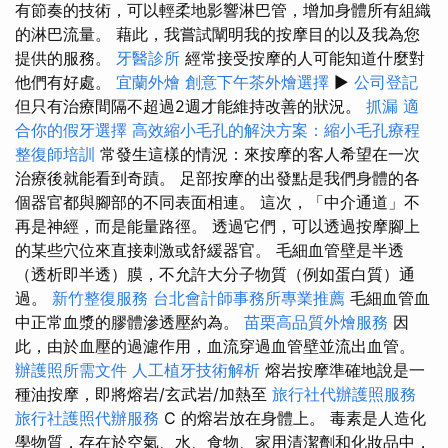
有節奏的技術，可以輕柔地影響淋巴管，增加身體所有組織
的淋巴流量。 藉此，我嘗試闡明我的按摩目的以及我為您
提供的服務。
牙醫診所
經常接受按摩的人可能知道什麼對
他們有好處。
宜蘭外燴
創意下午茶外燴選擇
▶
公司登記
但只有治療間隔不超過2週才能維持改善的狀況。
抓漏
適
合你的假牙選擇
高效縮小毛孔的解決方案：縮小毛孔療程
整復師培訓
常發生這樣的情況：來按摩的客人希望在一次
治療後就能看到奇蹟。 足部按摩的出發點是我們身體的各
個器官都與腳部的不同表面相連。 這次，「中介通道」不
再是神經，而是能量路徑。 透過它們，可以透過按摩腳上
的某些穴位來直接刺激或舒緩器官。 毛細血管壁是半透
（透析即半透）膜，不允許大分子物質（例如蛋白質）通
過。
新竹整復服務
台北會計師事務所專業推薦
毛細血管血
中正常血漿的膠體滲透壓約為。
苗栗高品質外燴服務
因
此，由於血壓的過濾作用，血流穿過血管壁並流出血管。
辦護照所需文件
人工植牙技術解析
熔岩按摩準確地說是一
種油按摩，即將熔岩/玄武岩/加熱至
旅行社代辦護照服務
旅行社護照代辦服務
C 的熔岩放在身體上。 毒素是人造化
學物質，存在於空氣、水、食物、家用清潔劑和化妝品中，