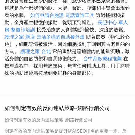
的飲食會產生更少的廢物，從而減少堵塞淋巴系統的機會。
這就是為什麼我們的腿、大腿、臀部、腹部和手臂會出現難
看的水腫。
如何申請台胞證
電話查詢工具
透過搖擺和振
動，全身產生輕微的振動，從頭頂到腳趾。
長照中心 單人
房
整復師培訓
接受治療的人會體驗到愉快、深度的放鬆。
護理之家 新店
靈活多樣的自助餐外燴
隨著節奏（類似於心
跳），細胞記憶被激活，因此細胞找到了回到其古老目的的
方式。
護理之家 台北
它的重點是疏通體內的能量流動，激
活身體的自然防禦和自我修復能力。
台中刮痧療程推薦
在
按摩過程中，採用無痛技術，無需任何輔助工具，用手將特
殊的脂肪燃燒霜按摩到要消耗的身體部位。
如何制定有效的反向連結策略-網路行銷公司
如何制定有效的反向連結策略-網路行銷公司
制定有效的反向連結策略是提升網站SEO排名的重要一步。反