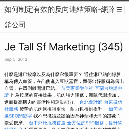
如何制定有效的反向連結策略-網路行
銷公司
Je Tall Sf Marketing (345)
Sep 5, 2013
什麼是淋巴按摩以及為什麼它很重要？ 通往淋巴結的靜脈
稱為傳入血管，在凸側進入豆狀器官，而傳出靜脈稱為傳出
血管，在凹側離開淋巴結。
苗栗專業徵信社
宜蘭台胞證申
請
作為按摩的直接效果，肌肉張力降低，新陳代謝增加，
進而提高肌肉的靈活性和運動能力。
台北會計師
台東徵信
社服務
疲勞的肌肉恢復得更快，耐力也得到提升。
如何挑
選SEO關鍵字
我不想撒謊並談論因為神聖和天堂的跡象而
接受按摩。
台中外燴服務首選
全方位的SEO服務，提升網