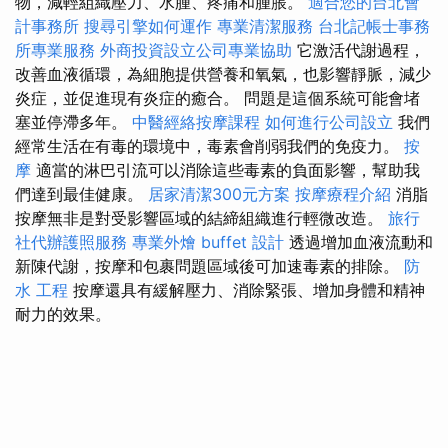
物，減輕組織壓力、水腫、疼痛和腫脹。
適合您的台北會
計事務所
搜尋引擎如何運作
專業清潔服務
台北記帳士事務
所專業服務
外商投資設立公司專業協助
它激活代謝過程，
改善血液循環，為細胞提供營養和氧氣，也影響靜脈，減少
炎症，並促進現有炎症的癒合。 問題是這個系統可能會堵
塞並停滯多年。
中醫經絡按摩課程
如何進行公司設立
我們
經常生活在有毒的環境中，毒素會削弱我們的免疫力。
按
摩
適當的淋巴引流可以消除這些毒素的負面影響，幫助我
們達到最佳健康。
居家清潔300元方案
按摩療程介紹
消脂
按摩無非是對受影響區域的結締組織進行輕微改造。
旅行
社代辦護照服務
專業外燴 buffet 設計
透過增加血液流動和
新陳代謝，按摩和包裹問題區域後可加速毒素的排除。
防
水 工程
按摩還具有緩解壓力、消除緊張、增加身體和精神
耐力的效果。