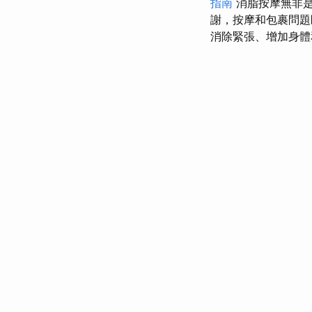
指南
消脂按摩無非
謝，按摩和包裹問
消除緊張、增加身體