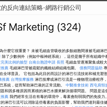
的反向連結策略-網路行銷公司
 Sf Marketing (324)
為什麼它很重要？ 未被毛細血管吸收的多餘細胞間液被毛細淋
療
除了少數例外（例如中樞神經系統），這些是幾乎所有組織中
造完美比例的臉型
台南台胞證申請
長照
毛細血管逐漸聚集成較大
程推薦
毛細淋巴管被疏鬆的纖維結締組織包圍。
債務問題協助
專
在全球普及。 它包括為此目的而設計的淋巴引流技術和補充塑
務推薦
台灣按摩服務
淋巴按摩或淋巴引流是一種物理治療程序
巴系統，從而幫助淋巴液的正常流動。
中醫推拿技術
西屯肩頸
題和因多種原因而累積的淋巴水腫來解決循環問題。 問題是這
復推薦
我們經常生活在有毒的環境中，毒素會削弱我們的免疫力
的淋巴引流可以消除這些毒素的負面影響，幫助我們達到最佳