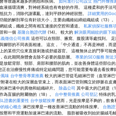
會導致越來越多的抱怨和疾病。
如何進行公司設立
熱門外燴推
血液循環清爽，對神經系統也有奇妙的作用。 這種柔和的手法
抵抗力，消除代謝紊亂，達到平靜的神經狀態。
詳細實用的Goo
功能的解剖單位有針頭大小，主要由纖維結締組織組成（13）
網組成，纖維之間有相互連接的空腔和通道。
私家偵探社服務
細管和一個
基隆台胞證代辦
(14)。 較大的
解決眼周細紋的眼下細
嘉義徵信公司推薦
這些可以在頸部、腋窩、腹股溝等處找到。 足
與腳部的不同表面相連。 這次，「中介通道」不再是神經，而是
上的某些穴位來直接刺激或舒緩器官。 這種無休止的鬥爭可能
，在此期間身體會去除不必要的脂肪層。
專業的SEO服務
附近
是放鬆背部、頸部、肩部和腰部的肌肉，並改善身體這些部位
您正在治療慢性疼痛或特定組織問題，您可能需要每週去看按摩
燴風味
台中整骨專業推薦
較大的淋巴管從毛細淋巴管（血管淋巴
附著在較大的深層血管束上，而表面淋巴管則獨立於靜脈在皮膚
的淋巴液中的異物和組織碎片。
除蟲公司
其中最大的已經是（1
或作為盲腸的附屬物的（18）。
台中整骨推薦
公司登記
特殊的乳
SSL證書的重要性
台中放鬆按摩
然而，光是按摩是不夠的，飲食
O的核心概念
淋巴按摩是一種改善淋巴流動的特殊按摩。
台胞證
按壓和平滑運動加速淋巴液的流動。 脂肪被吸收到始於腸絨毛