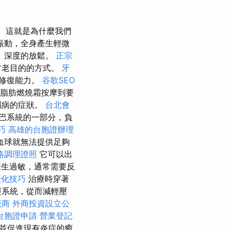
這就是為什麼我們
振動，全身產生輕微
、深度的放鬆。
正宗
古老目的的方式。
牙
我修復能力。
谷歌SEO
脂肪燃燒霜按摩到要
濕病的症狀。
台北會
巴系統的一部分，負
巧
高雄的台胞證辦理
血球就無法提供足夠
絡調理證照
它可以出
產生過敏，通常需要反
優化技巧
治療時穿著
經系統，從而減輕壓
廠商
外商投資設立公
台胞證申請
營業登記
並促進現有炎症的癒