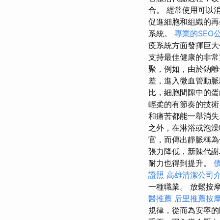
合。 經常使用可以
促進細胞和組織的
系統。
專業的SEO
疫系統方面發揮巨大
支持最佳健康的非常
聚，例如，由於鈉
差，進入微血管動脈
比，細胞間隙中的
輕柔的有節奏的技術
和痛苦都能一舉消失
之外，在淋浴或泡澡
官，而傳出靜脈稱為
張力降低，新陳代謝
耐力也得到提升。
證照
高雄清潔公司
一種職業。 放鬆按
醫推薦
后里推薦按
規律，從而為安寧