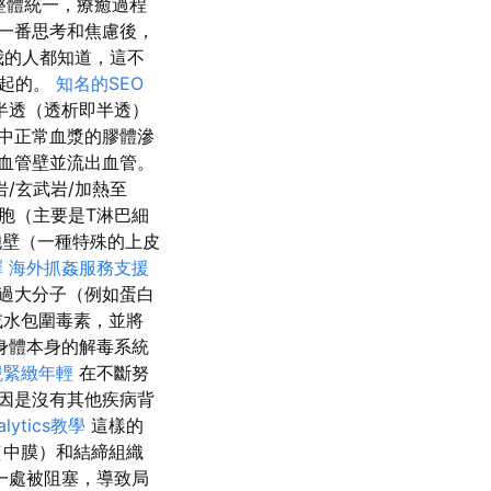
整體統一，療癒過程
一番思考和焦慮後，
我的人都知道，這不
一起的。
知名的SEO
半透（透析即半透）
中正常血漿的膠體滲
血管壁並流出血管。
/玄武岩/加熱至
胞（主要是T淋巴細
胞壁（一種特殊的上皮
擇
海外抓姦服務支援
過大分子（例如蛋白
或水包圍毒素，並將
身體本身的解毒系統
現緊緻年輕
在不斷努
因是沒有其他疾病背
alytics教學
這樣的
（中膜）和結締組織
一處被阻塞，導致局