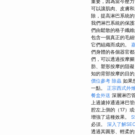
重要，因為當今壓力
可以讓肌肉、皮膚和
除，提高淋巴系統的
我們淋巴系統的保護
們由鬆散的格子纖維
包含一個真正的毛
它們組織而成的。
們身體的各個器官都
們，可以透過按摩腳
肪、塑形按摩的阻礙
知的背部按摩的目的
價位參考
除蟲
如果
一點。
正宗西式外
餐盒外送
深層淋巴管
上過濾掉通過淋巴管
腔左上側的（17）
增強了這種效果。
必須。
深入了解SE
透過其圓形、輕柔的