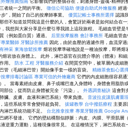
選外燴推薦指南
它影響我們的整個存在，刺激身體-靈魂-精神的
立三者統一之間的平衡。
徵信公司協助
便捷自助式外燴服務
經過
一步”，開始了自己的按摩師事業。
優質記帳士事務所選擇
認識
那些不知道並問我這是什麼的人，會驚訝於兩者是如何結合在
，我想與大家分享是什麼引導我踏上這段旅程。 毛細血管壁是
物質（例如蛋白質）通過。
后里按摩服務
會計事務所
毛細血管血
牙專業醫師
牙醫診所推薦
因此，由於血壓的過濾作用，血流穿過
有神采
東海放鬆按摩
熔岩按摩準確地說是一種油按摩，即將熔岩
 的熔岩放在身體上。 此外，淋巴器官在抗體介導的（體液）和細
要作用。
防水 工程
牙醫服務介紹
在間質空間中，被單層內皮細
巴管（毛細淋巴管）開始像手套一樣的盲袋。
精緻茶會點心選
中按摩排毒討論區
專業可信的外燴廠商
它們的內皮細胞很容易通
）。 當毒素經由皮膚、鼻子或嘴巴進入身體時，身體會用脂肪
同部位，從而防止身體被完全「污染」。
外遇調查秘訣
這會對
肺臟、皮膚、血液和淋巴系統）帶來負擔。
音波拉皮讓肌膚重
，這些系統常常會變得超負荷。
拔罐教學
台中撥筋療程
主要原
體內淋巴系統功能不足。
台北推拿按摩
專業牙醫推薦
Google An
巴網不發達。 它們的壁結構類似靜脈：內皮、內膜、平滑肌層
巴液逆重力運動，這種現像很常見。 在這種情況下，淋巴系統在