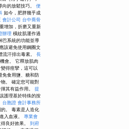
導向的放鬆技巧。
便
科
如今，肥胖幾乎成
正
會計公司
台中喬骨
重增加，折磨又重新
證辦理
橫紋肌運作過
淋巴系統的功能並導
應該避免使用鋼圈文
體流汗排出毒素。
長
機會。 它釋放肌肉
會變得痙攣，這可以
避免食用鹽、糖和防
物。 確定您可能對
發揮其有益作用。
提
該護理基於特殊的按
？
台胞證
會計事務所
的。 毒素是人造化
動進入血液。
專業會
取得良好效果。
到府