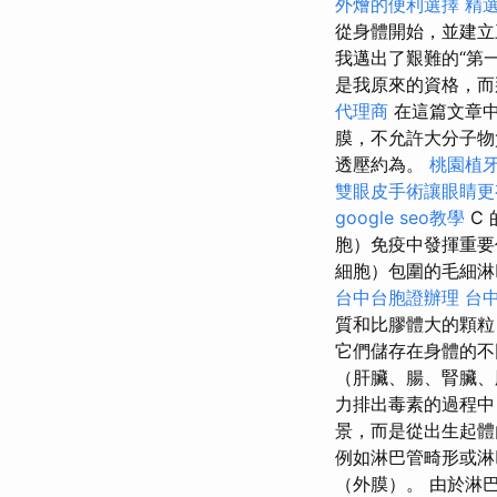
外燴的便利選擇
精
從身體開始，並建
我邁出了艱難的“第
是我原來的資格，而
代理商
在這篇文章中
膜，不允許大分子
透壓約為。
桃園植
雙眼皮手術讓眼睛更
google seo教學
C
胞）免疫中發揮重
細胞）包圍的毛細淋
台中台胞證辦理
台
質和比膠體大的顆粒
它們儲存在身體的不
（肝臟、腸、腎臟、
力排出毒素的過程中
景，而是從出生起
例如淋巴管畸形或淋
（外膜）。 由於淋