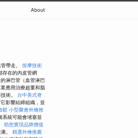
About
巴管帶走。
按摩技術
都存在的內皮管網
的淋巴管（血管淋巴
業應用治療超重和脂
形技術。
台中美式脊
，它影響結締組織，並
放鬆
小型聚會外燴推
個系統可能會堵塞並
。
助您實現品牌價值
健康。
精選外燴推薦