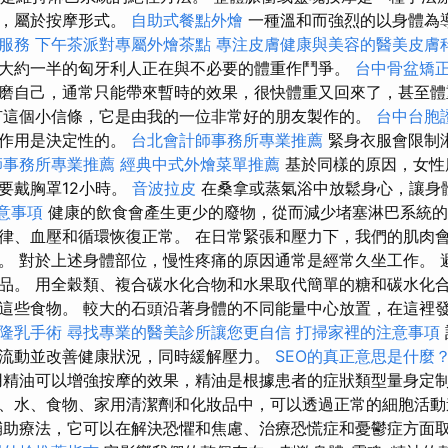
講，屬於按摩形式。
自助式餐點外燴
一種溫和而強烈的以身體為
服務
下午茶派對專屬外燴茶點
專注皮膚健康與美容的醫美皮膚
大約一半的匈牙利人正在與不必要的體重作鬥爭。
台中骨盆矯
磨自己，通常只能帶來暫時的效果，很快體重又回來了，甚至體
有這個小信條，它是由我的一位非常好的朋友製作的。
台中台胞
的作用是決定性的。
台北會計師事務所專業推薦
緊身衣服會限制
師事務所專業推薦
經典中式外燴菜單推薦
基於同樣的原因，女性
要戴胸罩12小時。
音波拉皮
在桑拿或蒸氣浴中放鬆身心，讓身
意事項
健康的飲食會產生更少的廢物，從而減少堵塞淋巴系統的
律、血壓和循環恢復正常。 在日常緊張和壓力下，我們的肌肉
。 對於上述身體部位，慢性疼痛的原因通常是經常久坐工作。 
品。 用全穀類、複合碳水化合物和水果取代簡單的糖和碳水化合
這些食物。 較大的石頭沿著身體的不同能量中心放置，在這裡
隆乳手術
尋找專業的醫美診所讓您更自信
打掃家裡的注意事項
流動並改善健康狀況，同時緩解壓力。
SEO的真正意思是什麼
精油可以增強按摩的效果，精油是根據患者的症狀類型量身定制
、水、食物、家用清潔劑和化妝品中，可以透過正常的細胞活
助療法，它可以在解決恐懼和焦慮、治療恐慌症和憂鬱症方面