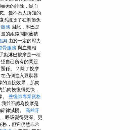
和毒素的排除，從而
忘、最不為人所知的
該系統除了在調節免
燴服務
因此，淋巴是
常量的組織間隙液積
查詢
由於一定的壓力
整骨服務
與血漿相
.手動淋巴按摩是一種
希望自己所有的問題
係。 2.除了按摩
，在凸側進入豆狀器
摩的直接效果，肌肉
的肌肉恢復得更快，
摩。
整復師專業資格
，我並不認為按摩是
的節律減慢。
高雄牙
，呼吸變得更深、更
任務，但它仍然非常