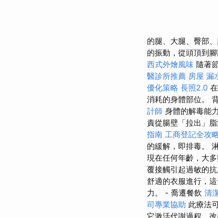
的腿、大腿、臀部、
的振動，從頭頂到
西式外燴風味
隨著
醫診所推薦
房屋 漏
優化策略
長照2.0
在
消耗的身體部位。 
計師
身體的解毒能
責從腸壁「拉出」
指南
工商登記全攻
的緩解，即排毒。 
現在任何年齡，大
覆接觸引起過敏的
舒適的衣服進行，這
力。 - 喬遷餐飲
清
司專業協助
此療法可
它激活代謝過程，改