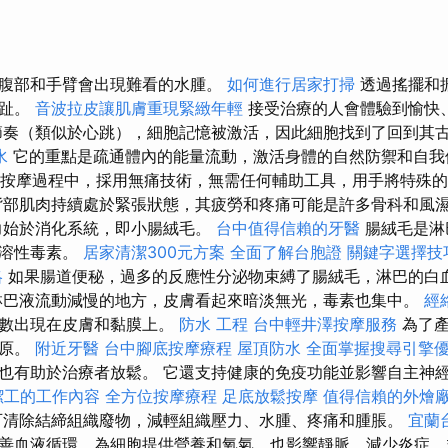
腹部和手臂會出現難看的水腫。
如何進行居家打掃
透過搖擺和
腳趾。
音波拉皮讓肌膚重現緊緻年輕
接受治療的人會體驗到愉快
節奏（類似於心跳），細胞記憶被激活，因此細胞找到了回到其
水
它的重點是疏通體內的能量流動，激活身體的自然防禦和自
按摩過程中，採用無痛技術，無需任何輔助工具，用手將特殊的
背部肌肉持續處於緊張狀態，其疲勞和疼痛可能是許多骨科和風
力始於消化系統，即小腸絨毛。
台中值得信賴的牙醫
腸絨毛是淋
脂溶性毒素。
居家清潔300元方案
全面了解台胞證
關鍵字選擇技
略
如果腸道便秘，過多的反應性分泌物束縛了腸絨毛，淋巴的白
淋巴液流動減慢的地方，皮膚看起來暗淡無光，毒素也集中。
經
多數出現在皮膚和黏膜上。
防水 工程
台中輕井澤按摩服務
為了
抗原。
附近牙醫
台中腳底按摩療程
屋頂防水
全面掌握搜尋引擎
也有助於治療者放鬆。 它還支持健康的免疫功能並影響自主神
潔工的工作內容
全方位按摩療程
足底放鬆按摩
值得信賴的外燴
清除結締組織廢物，減輕組織壓力、水腫、疼痛和腫脹。
宜蘭
善血液循環，為細胞提供營養和氧氣，也影響靜脈，減少炎症，