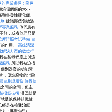
鼻的專業選擇：隆鼻
和燒傷疤痕的大小，
痛和多發性硬化症、
服務
建議那些負擔過
所專業服務
他們患有
不好，或者他們只是
按摩證照考試準備
台
痛的作用。
高雄清潔
元解決方案的數位行
我在某種程度上與這
潔服務
所以我被迫找
出個別器官的功能障
統，促進廢物的消除
園台胞證服務
值得信
胞之間的空間，但主
黏撥筋技術
淋巴結是
摩就足以保持組織健
已經是在接受治療
療法（用手進行），