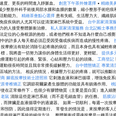
速度、更長的時間進入靜脈血。
創意下午茶外燴選擇
•
精緻美
減少整形外科手術後局部水腫和血腫的數量，縮小整形手術疤痕
加活動能力。
精緻茶會點心選擇
患有失眠、生活壓力大、纖維肌
免疫疾病的人尤其可以從清潔淋巴系統中受益。
台中居家清潔
壓力的人接受整體脈衝治療。
私人居家清潔服務
台北記帳士事務
法定位的心身根源的抱怨，或者他們根本不知道為什麼自己感覺
們中的許多人每天都必須忍受因受傷或疾病而造成的慢性疼痛。
薦
按摩療法有助於消除引起疼痛的病症，而且本身也具有減輕疼
標，我將盡一切努力讓你的身體生活得更好、更輕鬆。
提供多
治療運動引起的疼痛、緊張、心結和壓力引起的頭痛。
工商登記
運動很長時間並且我非常擅長緩解壓力。
台中體態矯正
專業清
區域的方法。 相反的情況，根據壓力引起的疼痛，就可以推斷
理商
腳底按摩技術士證照班
它刺激血液和淋巴循環，增強免疫系
豐原脊椎矯正
它調節荷爾蒙產生腺體的功能並具有鎮痛作用。
桃
使在正常條件下，也很少有膠體物質（主要是蛋白質）進入細
。
老鼠
清除這些是淋巴系統（而不是毛細血管）的任務。
筋膜沾
，而脾臟是血液循環中的過濾器。 如果一切順利，每週一次按
療和預防，因此值得定期進行。 常發生的情況是，來按摩的客人
灸是維持淋巴系統的絕佳方法。 整體脈衝或靈魂按摩是一種手法