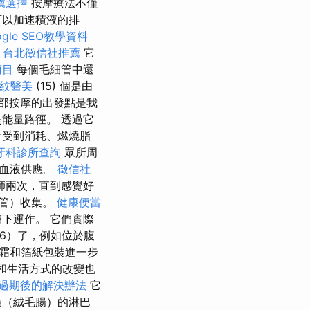
薦選擇
按摩療法不僅
可以加速積液的排
gle SEO教學資料
。
台北徵信社推薦
它
項目
每個毛細管中還
紋醫美
(15) 個是由
部按摩的出發點是我
能量路徑。 透過它
會受到消耗、燃燒脂
牙科診所查詢
眾所周
的血液供應。
徵信社
師兩次，直到感覺好
管）收集。
健康便當
下運作。 它們實際
6）了，例如位於腹
霜和箔紙包裝進一步
和生活方式的改變也
過期後的解決辦法
它
軸（絨毛腸）的淋巴