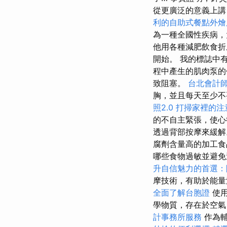
從更廣泛的意義上
利的自助式餐點外燴
為一種全國性疾病，
他用各種減肥飲食折
開始。 我的標誌中
程中產生的肌肉泵
致阻塞。
台北會計
胸，並且每天至少不
照2.0
打掃家裡的注
的不自主緊張，使心
透過背部按摩來緩解
腐劑含量高的加工食
哪些食物過敏並避免
升自信魅力的首選：
摩技術，有助於能量
全面了解台胞證
使用
學物質，存在於空氣
計事務所服務
作為輔