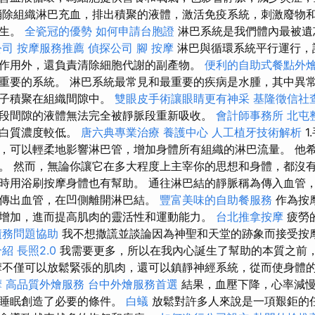
消除組織淋巴充血，排出積聚的液體，激活免疫系統，刺激廢物
再生。
全瓷冠的優勢
如何申請台胞證
淋巴系統是我們體內最被遺
公司
按摩服務推薦
偵探公司
腳 按摩
淋巴與循環系統平行運行，
作用外，還負責清除細胞代謝的副產物。
便利的自助式餐點外
重要的系統。 淋巴系統最常見和最重要的疾病是水腫，其中異
離子積聚在組織間隙中。
雙眼皮手術讓眼睛更有神采
基隆徵信社
段間隙的液體無法完全被靜脈段重新吸收。
會計師事務所
北屯
蛋白質濃度較低。
唐六典專業治療
養護中心
人工植牙技術解析
1
，可以輕柔地影響淋巴管，增加身體所有組織的淋巴流量。 他
。 然而，無論你讓它在多大程度上主宰你的思想和身體，都沒有關
時用浴刷按摩身體也有幫助。 通往淋巴結的靜脈稱為傳入血管
傳出血管，在凹側離開淋巴結。
豐富美味的自助餐服務
作為按
增加，進而提高肌肉的靈活性和運動能力。
台北推拿按摩
疲勞
債務問題協助
我不想撒謊並談論因為神聖和天堂的跡象而接受按
介紹
長照2.0
我需要更多，所以在我內心誕生了幫助的本質之前
摩不僅可以放鬆緊張的肌肉，還可以鎮靜神經系統，從而使身體
摩
高品質外燴服務
台中外燴服務首選
結果，血壓下降，心率減慢
的睡眠創造了必要的條件。
白蟻
放鬆對許多人來說是一項艱鉅的