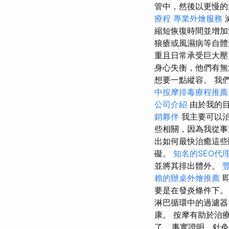
管中，然後以更慢的
療程
專業外燴服務
縮短恢復時間並增
狼瘡或風濕病等自體
重且日常承受巨大
身心失衡，他們有無
想要一點縱容。 我
中按摩排毒療程推
公司介紹
由於我的目
銷夥伴
我主要可以
些相關，因為我從事
出如何最快治癒這些
礙。
知名的SEO代
並將其排出體外。
賴的辦桌外燴推薦
即
要是在發炎條件下
淋巴循環中的過濾器
康。 按摩有助於治
了… 事實證明，針