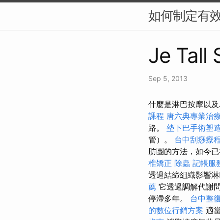
如何制定有效
Je Tall
Sep 5, 2013
什麼是淋巴按摩以及
課程
唐六典專業治
路。
墊下巴手術塑
管）。
台中刮痧療
肪團的方法，如今已
椎矯正
除蟲
記帳服
透過結締組織影響淋
薦
它透過調解代謝問
停滯多年。
台中整
的數位行銷方案
適當