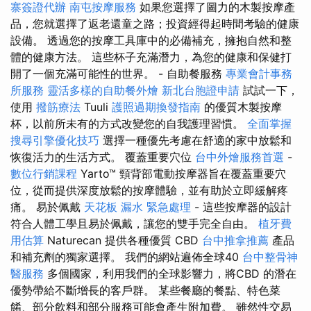
寨簽證代辦
南屯按摩服務
如果您選擇了圖力的木製按摩產
品，您就選擇了返老還童之路；投資經得起時間考驗的健康
設備。 透過您的按摩工具庫中的必備補充，擁抱自然和整
體的健康方法。 這些杯子充滿潛力，為您的健康和保健打
開了一個充滿可能性的世界。 - 自助餐服務
專業會計事務
所服務
靈活多樣的自助餐外燴
新北台胞證申請
試試一下，
使用
撥筋療法
Tuuli
護照過期換發指南
的優質木製按摩
杯，以前所未有的方式改變您的自我護理習慣。
全面掌握
搜尋引擎優化技巧
選擇一種優先考慮在舒適的家中放鬆和
恢復活力的生活方式。 覆蓋重要穴位
台中外燴服務首選
-
數位行銷課程
Yarto™ 頸背部電動按摩器旨在覆蓋重要穴
位，從而提供深度放鬆的按摩體驗，並有助於立即緩解疼
痛。 易於佩戴
天花板 漏水 緊急處理
- 這些按摩器的設計
符合人體工學且易於佩戴，讓您的雙手完全自由。
植牙費
用估算
Naturecan 提供各種優質 CBD
台中推拿推薦
產品
和補充劑的獨家選擇。 我們的網站遍佈全球40
台中整骨神
醫服務
多個國家，利用我們的全球影響力，將CBD 的潛在
優勢帶給不斷增長的客戶群。 某些餐廳的餐點、特色菜
餚、部分飲料和部分服務可能會產生附加費。 雖然性交易