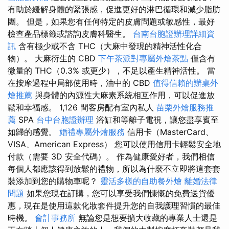
有助於緩解身體的緊張感，促進更好的淋巴循環和減少脂肪
團。 但是，如果您有任何特定的皮膚問題或敏感性，最好
檢查產品標籤或諮詢皮膚科醫生。
台南台胞證辦理詳細資
訊
含有極少或不含 THC（大麻中發現的精神活性化合
物）。 大麻衍生的 CBD
下午茶派對專屬外燴茶點
僅含有
微量的 THC（0.3% 或更少），不足以產生精神活性。 當
在按摩過程中局部使用時，油中的 CBD
值得信賴的辦桌外
燴推薦
與身體的內源性大麻素系統相互作用，可以促進放
鬆和幸福感。 1,126 間客房配有室內私人
苗栗外燴服務推
薦
SPA
台中台胞證辦理
浴缸和等離子電視，讓您盡享賓至
如歸的感覺。
婚禮專屬外燴服務
信用卡（MasterCard、
VISA、American Express） 您可以使用信用卡輕鬆安全地
付款（需要 3D 安全代碼）。 作為健康愛好者，我們相信
每個人都應該得到放鬆的禮物，所以為什麼不立即將這套套
裝添加到您的購物車呢？
靈活多樣的自助餐外燴
離婚法律
問題
如果您現在訂購，您可以享受我們慷慨的免費送貨優
惠，現在是使用這款化妝套件提升您的自我護理習慣的最佳
時機。
會計事務所
無論您是想要擴大收藏的專業人士還是