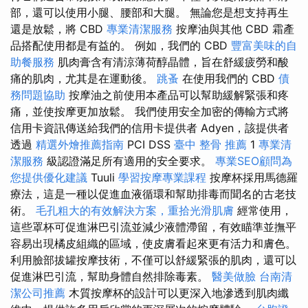
部，還可以使用小腿、腰部和大腿。 無論您是想支持再生
還是放鬆，將 CBD
專業清潔服務
按摩油與其他 CBD 霜產
品搭配使用都是有益的。 例如，我們的 CBD
豐富美味的自
助餐服務
肌肉膏含有清涼薄荷醇晶體，旨在舒緩疲勞和酸
痛的肌肉，尤其是在運動後。
跳蚤
在使用我們的 CBD
債
務問題協助
按摩油之前使用本產品可以幫助緩解緊張和疼
痛，並使按摩更加放鬆。 我們使用安全加密的傳輸方式將
信用卡資訊傳送給我們的信用卡提供者 Adyen，該提供者
透過
精選外燴推薦指南
PCI DSS
臺中 整骨 推薦
1
專業清
潔服務
級認證滿足所有適用的安全要求。
專業SEO顧問為
您提供優化建議
Tuuli
學習按摩專業課程
按摩杯採用馬德羅
療法，這是一種以促進血液循環和幫助排毒而聞名的古老技
術。
毛孔粗大的有效解決方案，重拾光滑肌膚
經常使用，
這些罩杯可促進淋巴引流並減少液體滯留，有效瞄準並撫平
容易出現橘皮組織的區域，使皮膚看起來更有活力和膚色。
利用臉部拔罐按摩技術，不僅可以舒緩緊張的肌肉，還可以
促進淋巴引流，幫助身體自然排除毒素。
醫美做臉
台南清
潔公司推薦
木質按摩杯的設計可以更深入地滲透到肌肉纖