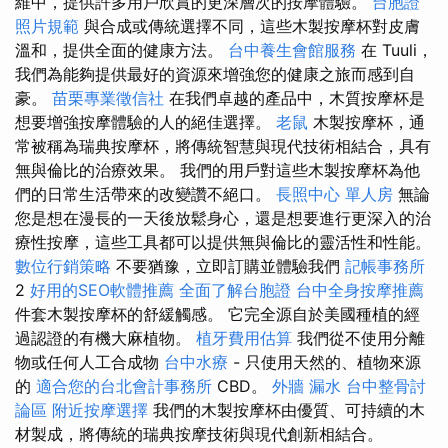
維中，提供許多用戶欣賞的更深層次的按摩體驗。
台胞證
照片規範
與合成或傳統選擇不同，這些木製按摩杯對皮膚
溫和，提供全面的健康方法。
台中養生會館服務
在 Tuuli，
我們為能夠提供最好的資源來增強您的健康之旅而感到自
豪。
苗栗專業徵信社
在我們卓越的產品中，木質按摩杯是
想要增強按摩體驗的人的絕佳選擇。
老鼠
木製按摩杯，通
常被稱為瑞典按摩杯，將傳統智慧與現代技術相結合，具有
無與倫比的治療效果。 我們的用戶對這些木製按摩杯為他
們的日常生活帶來的改變讚不絕口。
長照中心 單人房
無論
您是想在漫長的一天後放鬆身心，還是想要進行更深入的治
療性按摩，這些工具都可以提供無與倫比的靈活性和性能。
數位行銷策略
不要猶豫，立即訂購並體驗我們
記帳事務所
2
好用的SEO軟體推薦
全面了解台胞證
台中全身按摩推薦
件套木製按摩杯的舒緩觸感。 它完全源自於美國種植的經
過認證的有機大麻植物。
植牙費用估算
我們從不使用分離
物或任何人工合成物
台中水療
- 只使用天然的、植物來源
的
適合您的台北會計事務所
CBD。
外牆 漏水
台中整骨討
論區
附近按摩選擇
我們的木製按摩杯由優質、可持續的木
材製成，將傳統的瑞典按摩技術與現代創新相結合。