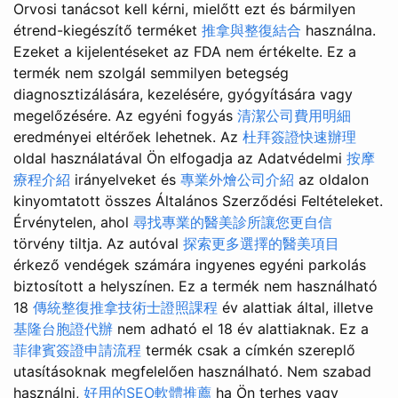
Orvosi tanácsot kell kérni, mielőtt ezt és bármilyen
étrend-kiegészítő terméket
推拿與整復結合
használna.
Ezeket a kijelentéseket az FDA nem értékelte. Ez a
termék nem szolgál semmilyen betegség
diagnosztizálására, kezelésére, gyógyítására vagy
megelőzésére. Az egyéni fogyás
清潔公司費用明細
eredményei eltérőek lehetnek. Az
杜拜簽證快速辦理
oldal használatával Ön elfogadja az Adatvédelmi
按摩
療程介紹
irányelveket és
專業外燴公司介紹
az oldalon
kinyomtatott összes Általános Szerződési Feltételeket.
Érvénytelen, ahol
尋找專業的醫美診所讓您更自信
törvény tiltja. Az autóval
探索更多選擇的醫美項目
érkező vendégek számára ingyenes egyéni parkolás
biztosított a helyszínen. Ez a termék nem használható
18
傳統整復推拿技術士證照課程
év alattiak által, illetve
基隆台胞證代辦
nem adható el 18 év alattiaknak. Ez a
菲律賓簽證申請流程
termék csak a címkén szereplő
utasításoknak megfelelően használható. Nem szabad
használni,
好用的SEO軟體推薦
ha Ön terhes vagy