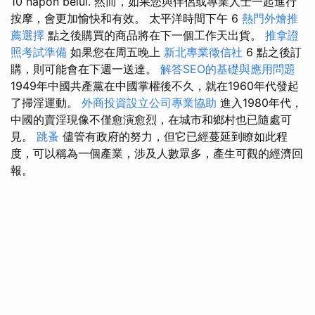
10 napon belül. 然而，如果您與伴侶或專業人士一起進行
按摩，會更加愉快和有效。 太平洋時間下午 6
熱門外燴推
薦選擇
點之後購買的商品將在下一個工作天出貨。
推拿證
照考試準備
如果您在周五晚上
新北專業徵信社
6 點之後訂
購，則可能會在下週一送達。
解答SEO的基礎與應用問題
1949年中國共產黨在中國掌權後不久，就在1960年代發起
了掃淫運動。
外商投資設立公司專業協助
進入1980年代，
中國的賣淫現像不僅愈演愈烈，在城市和鄉村也已隨處可
見。
跳蚤
儘管有政府的努力，但它已經蔓延到瞭如此程
度，可以稱為一個產業，涉及人數眾多，產生可觀的經濟回
報。