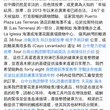
在中國仍然是非法的，但色情按摩，或更廣為人知的「幸福
結局」按摩，自 2013 年以來在廣東省已經合法。 24/7 全
天候協助，打造順暢的購物體驗。 這家當地的 Puerto
Plaza Las Terrenas 酒店距離海灘不遠，位於拉斯特拉納
斯 (Las Terrenas) 的一部分，距離例如 海灘僅幾步之遙。
La Iglesia 海灘或海灘花園廣場購物中心。 薩馬納灣距離酒
店 38.four
冷氣清洗
烏日放鬆按摩
植牙手術詳解
公里，或
距離萊萬塔多島 (Cayo Levantado) 遺址 46
台中壓力舒緩
按摩
.four
台南台胞證辦理詳細資訊
台南徵信社介紹
公
里。 這些工具還透過支持淋巴系統的健康來促進整體健
康，並透過木療法的基礎提供滋養來逃避日常壓力。 我們
希望能夠在 forty eight
身體撥筋專業教學
牙醫診所推薦
音波拉皮讓肌膚重現緊緻年輕
小時內從我們的工廠發貨您
的訂單。
台中台胞證辦理
SSL證書的重要性
天花板 漏水
如果我們需要花更多時間檢查/優化產品，特別是在接近年
底的旺季，請耐心等待。 每種工具均旨在增強放鬆、緩解
肌肉緊張並促進血液循環，遵循整體健康方法。 精湛的工
藝提供了獨特的觸感和溫暖，使其與其他材料區分開來。