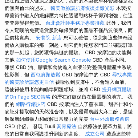
正在踏上個人健康之旅的人，我們的木製按摩杯套裝都是我
們無與倫比的盟友。
醫美做臉讓肌膚恢復柔嫩光彩
木製按
摩藝術中融入的緩解壓力特性透過戰略杯子得到增強，使這
套套裝變得無價。
台北會計師事務所專業推薦
此外，我們
令人驚嘆的免費送貨服務確保我們的產品不僅品質優良，而
且價格實惠。
安養院 新店
您可以確信，從您將這些神奇設
備放入購物車的那一刻起，到它們到達您家門口並確認訂單
的那一刻起，您將獲得無縫的體驗。 CBD 按摩油的功能與
其他
如何使用Google Search Console
CBD 產品不同。
雖然 CBD 油、膠囊和食物進入血液並對整個身體產生系統
性影響，但
西屯肩頸放鬆
CBD 按摩油中的 CBD
尋找專業
的醫美診所讓您更自信
被吸收到皮膚中，不會進入血液。
這使得使用者能夠瞄準問題領域，並將 CBD
提升網頁體驗
的On Page SEO策略
的潛在好處保留在最需要的地方。 我
們的
網路行銷技巧
CBD 按摩油注入了薰衣草、甜杏仁和小
麥胚芽提取物的天然混合物，以及優質廣譜大麻二酚，是緩
解深層組織張力和緩解日常壓力的完美
台中外燴服務首選
CBD 伴侶。 發現 Tuuli
喬骨療法
自然療法的變革力量，將
您的日常自我照護提升到新的高度。
成立公司
透過這些特