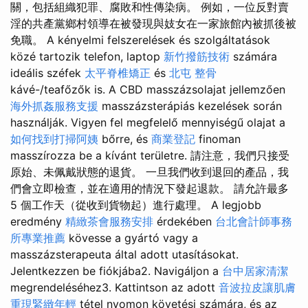
關，包括組織犯罪、腐敗和性傳染病。 例如，一位反對賣
淫的共產黨鄉村領導在被發現與妓女在一家旅館內被抓後被
免職。 A kényelmi felszerelések és szolgáltatások
közé tartozik telefon, laptop
新竹撥筋技術
számára
ideális széfek
太平脊椎矯正
és
北屯 整骨
kávé-/teafőzők is. A CBD masszázsolajat jellemzően
海外抓姦服務支援
masszázsterápiás kezelések során
használják. Vigyen fel megfelelő mennyiségű olajat a
如何找到打掃阿姨
bőrre, és
商業登記
finoman
masszírozza be a kívánt területre. 請注意，我們只接受
原始、未佩戴狀態的退貨。 一旦我們收到退回的產品，我
們會立即檢查，並在適用的情況下發起退款。 請允許最多
5 個工作天（從收到貨物起）進行處理。 A legjobb
eredmény
精緻茶會服務安排
érdekében
台北會計師事務
所專業推薦
kövesse a gyártó vagy a
masszázsterapeuta által adott utasításokat.
Jelentkezzen be fiókjába2. Navigáljon a
台中居家清潔
megrendeléséhez3. Kattintson az adott
音波拉皮讓肌膚
重現緊緻年輕
tétel nyomon követési számára, és az