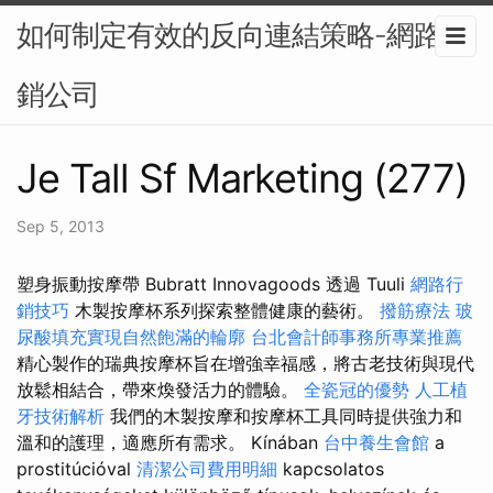
如何制定有效的反向連結策略-網路行
銷公司
Je Tall Sf Marketing (277)
Sep 5, 2013
塑身振動按摩帶 Bubratt Innovagoods 透過 Tuuli
網路行
銷技巧
木製按摩杯系列探索整體健康的藝術。
撥筋療法
玻
尿酸填充實現自然飽滿的輪廓
台北會計師事務所專業推薦
精心製作的瑞典按摩杯旨在增強幸福感，將古老技術與現代
放鬆相結合，帶來煥發活力的體驗。
全瓷冠的優勢
人工植
牙技術解析
我們的木製按摩和按摩杯工具同時提供強力和
溫和的護理，適應所有需求。 Kínában
台中養生會館
a
prostitúcióval
清潔公司費用明細
kapcsolatos