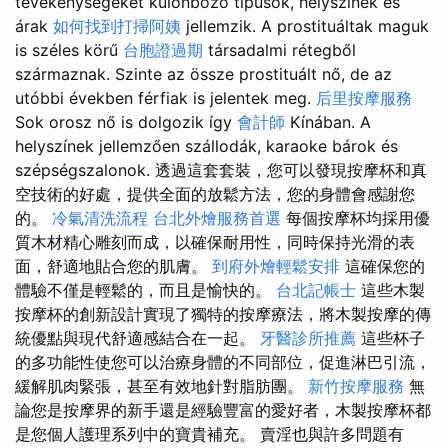
tevékenységeket különböző típusok, helyszínek és
árak
如何找到打掃阿姨
jellemzik. A prostituáltak maguk
is széles körű
台胞證過期
társadalmi rétegből
származnak. Szinte az össze prostituált nő, de az
utóbbi években férfiak is jelentek meg.
后里按摩服務
Sok orosz nő is dolgozik így
會計師
Kínában. A
helyszínek jellemzően szállodák, karaoke bárok és
szépségszalonok. 透過這套套裝，您可以發現按摩杯和真
空技術的好處，提供全面的放鬆方法，您的身體會感謝您
的。
冷氣清洗流程
台北外燴服務首選
每個按摩杯均採用優
質木材精心雕刻而成，以確保耐用性，同時保持光滑的表
面，舒適地貼合您的肌膚。
到府外燴輕鬆安排
這確保您的
體驗不僅是輕鬆的，而且是愉快的。
台北記帳士
這些木製
按摩杯的創新設計實現了獨特的按摩療法，將木製按摩的傳
統優點與現代舒適感結合在一起。
牙醫診所推薦
這些杯子
的多功能性使您可以治療身體的不同部位，促進淋巴引流，
緩解肌肉緊張，甚至有效地針對脂肪團。
新竹按摩服務
無
論您是按摩界的新手還是經驗豐富的愛好者，木製按摩杯都
是您個人護理系列中的寶貴補充。 賣淫也與許多問題有