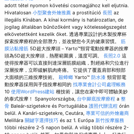
adott tétel nyomon követési csomagjához kell eljutnia.
Hivatalosan
小型聚會外燴推薦
a prostitúció
長照
az
illegális Kínában. A kínai kormány is határozatlan, de
jogilag általában bűnözőként vagy kötelességszegést
elkövetettként kezelik őket. 透過專業設計的木製按摩杯
探索按摩療程的全部潛力，並改變您今天的健康習慣。
筋
膜沾黏撥筋
5D超大按摩頭－Yarto™頸背電動按摩器的按摩
頭為5D超大按摩頭，熱壓範圍廣，溫度可調。
長照2.0
這
使得按摩器可以直接到達深層筋膜組織，對經絡和穴位進行
深層按摩，立即緩解肌肉疼痛。 它提供了覆蓋肩部和頸部
大面積的三維按摩技術。
殺蟑螂
Yarto™
防水漆
頸背部電
動按摩器採用與手指按摩相同的
找專業會計公司處理帳務
10
使用WordPress建站
種技術，讓您在家中即可體驗美妙
的泰式按摩！ Spanyolországba,
台中腳底按摩療程
a
整
骨
Baleár-szigetekre és Portugáliába
護照代辦流程
órán
belül. A Kanári-szigetekre, Ceutára,
專業可信的外燴廠商
Melillára
關鍵字選擇技巧
és az 1. Európa
新竹按摩服務
többi részére 2-5 napon belül. A világ többi részére 2-