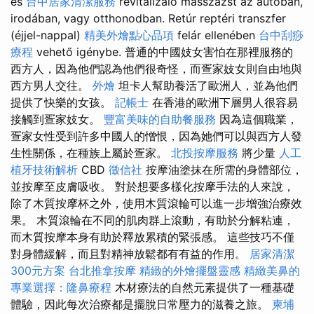
és
台中居家清潔服務
revitalizáló masszázst az autóban,
irodában, vagy otthonodban. Retúr reptéri transzfer
(éjjel-nappal)
精美外燴點心品項
felár ellenében
台中刮痧
療程
vehető igénybe. 普通的中國妓女害怕在那裡服務的
西方人，因為他們認為他們很奇怪，而疍家妓女則自由地與
西方男人交往。
外燴
坦卡人幫助養活了歐洲人，並為他們
提供了快樂的女孩。
記帳士
在香港的歐洲下層男人很容易
接觸到疍家妓女。
豐富美味的自助餐服務
因為這個職業，
疍家女性受到許多中國人的憎恨，因為她們可以與西方人發
生性關係，在種族上屬於疍家。
北投按摩服務
將少量
人工
植牙技術解析
CBD
徵信社
按摩油塗抹在所需的身體部位，
並按摩至皮膚吸收。 對於想要多樣化按摩手法的人來說，
除了木質按摩杯之外，使用木質滾輪可以進一步增強治療效
果。 木質滾輪在不同的肌肉群上滾動，有助於分解粘連，
而木質按摩本身有助於釋放累積的緊張感。 這些技巧不僅
對身體緩解，而且對精神放鬆都有有益的作用。
居家清潔
300元方案
台北推拿按摩
精緻的外燴擺盤靈感
精緻美鼻的
專業選擇：隆鼻療程
木材療法的自然元素提供了一種基礎
體驗，因此每次治療都是擺脫日常壓力的滋養之旅。
柬埔