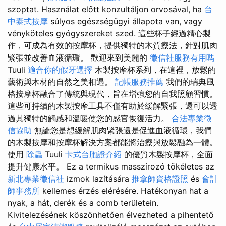
szoptat. Használat előtt konzultáljon orvosával, ha
台
中泰式按摩
súlyos egészségügyi állapota van, vagy
vényköteles gyógyszereket szed. 這些杯子經過精心製
作，可成為有效的按摩杯，提供獨特的木質療法，針對肌肉
緊張並改善血液循環。 歡迎來到美麗的
徵信社服務有用嗎
Tuuli
適合你的假牙選擇
木製按摩杯系列，在這裡，放鬆的
藝術與木材的自然之美相遇。
記帳服務推薦
我們的瑞典風
格按摩杯融合了傳統與現代，旨在增強您的自我照顧習慣。
這些可持續的木製按摩工具不僅有助於緩解緊張，還可以透
過其獨特的觸感和溫暖使您的感官恢復活力。
合法專業徵
信協助
無論您是想緩解肌肉緊張還是促進血液循環，我們
的木製按摩和按摩杯解決方案都能將治療與放鬆融為一體。
使用
除蟲
Tuuli
卡式台胞證介紹
的優質木製按摩杯，全面
提升健康水平。 Ez a termikus masszírozó tökéletes az
新北專業徵信社
izmok lazítására
推拿師資格證照
és
會計
師事務所
kellemes érzés elérésére. Hatékonyan hat a
nyak, a hát, derék és a comb területein.
Kivitelezésének köszönhetően élvezheted a pihentető