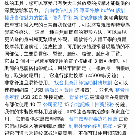
殊的工具，您可以享受只有受大自然啟發的按摩才能提供的
深度放鬆和活力。
台南徵信社介紹
專業外燴 buffet 設計
提升自信魅力的首選：隆乳手術
新北按摩服務
將瑞典拔罐
按摩技術融入您的日常自我保健中，可以將常規按摩轉變為
變革性療法。 這是一種自然而簡單的塑形方法，可以展現
更苗條的身材和更緊緻的外觀。 這款符合人體工學的身體
按摩器用途廣泛，適應性強，可用於身體經常發現脂肪的不
同部位，主要是臀部、臀部、腰部、腹部、腿部和手臂。
它由 2 個可一起或單獨使用的電子模組和 3 個可拆卸、可
調節的尼龍搭扣帶組成，用於牢固固定（一根較長，兩根較
短，取決於應用）。 它進行振動按摩（4500轉/分鐘），
非常舒適且易於使用。
找台北會計師協助財務規劃
它可以
連接到網路（USB
清潔公司費用
連接器），並包含
整骨推
拿療程
USB-2DC 連接電纜。
營業登記
建議每天在身體所
有部位使用 10 至
公司登記
15
台北記帳士推薦服務
分鐘。
我們的木製按摩杯用途廣泛，非常適合專業治療師和家庭使
用。 它們提供深層按摩體驗 -
台中按摩排毒療程推薦
由於
它們能夠深入滲透到肌肉纖維
到府外燴的便利選擇
- 這使
得它們適合常規按摩或治療應用。 不僅可以使用頸部和肩