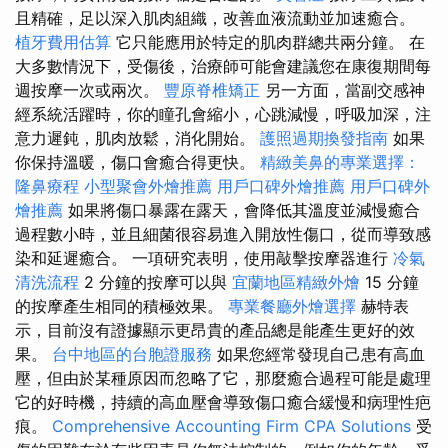
且精確，足以深入肌肉組織，改善血液流動並加速癒合。
植牙費用估算
它只能應用於特定的肌肉群總共兩分鐘。 在
大多數情況下，受傷後，治療師可能會建議您在康復期間每
週按摩一次或兩次。
豐原脊椎矯正
另一方面，當副交感神
經系統活躍時，你的瞳孔會縮小，心跳減慢，呼吸加深，注
意力遲鈍，肌肉放鬆，消化開始。
護照過期換發指南
如果
你保持溫暖，傷口會癒合得更快。
精緻美鼻的專業選擇：
隆鼻療程
小型聚會外燴推薦
用戶口碑外燴推薦
用戶口碑外
燴推薦
如果將傷口暴露在露天，會降低其溫度並減慢癒合
過程數小時，並且細菌很容易進入開放性傷口，從而導致感
染和延遲癒合。 一項研究表明，使用敲擊按摩器進行
冷氣
清洗流程
2 分鐘的按摩可以與
宜蘭地區精緻外燴
15 分鐘
的按摩產生相同的積極效果。
專業餐廳外燴選擇
赫特表
示，目前沒有證據顯示更昂貴的產品總是能產生更好的效
果。
台中地區的台胞證服務
如果您經常發現自己患有高血
壓，但由於某種原因而忽略了它，那麼癒合過程可能是處理
它的好時機，持續的高血壓會導致傷口癒合緩慢和病理性疤
痕。
Comprehensive Accounting Firm CPA Solutions
受