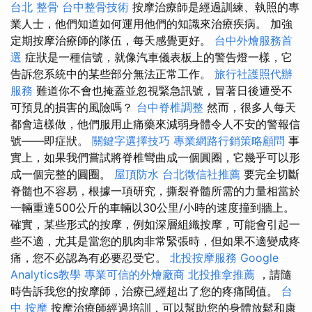
台北 整骨
台中整骨技術
按摩治療師是經過訓練、執照的專
業人士，他們知道如何運用他們的知識來治療疾病。 加強
定期按摩治療師的隊伍，每天感覺更好。
台中外燴服務首
選
症狀是一種信號，就像汽車儀表板上的警告燈一樣，它
告訴您系統中的某些部分無法正常工作。
旅行社護照代辦
服務
難道你不會也掩蓋並忽視緊急訊號，冒著日後遭受不
可預見的損害的風險嗎？
台中脊椎調整
然而，很多人每天
都會這樣做，他們服用止痛藥來減弱身體令人不安的警報信
號——即症狀。
關鍵字選擇技巧
專業網路行銷策略顧問
事
實上，如果我們嘗試將脊椎彎曲成一個圓圈，它幾乎可以形
成一個完整的圓圈。
屋頂防水
台北徵信社推薦
要完全切斷
脊髓也不容易，根據一項研究，撕裂脊髓所需的力量相當於
一輛重達500公斤的車輛以30公里/小時的速度撞到牆上。
確實，某些形式的按摩，例如深層組織按摩，可能會引起一
些不適，尤其是當您的肌肉非常緊張時，但如果不適變成疼
痛，您不必認為有必要忍受它。
北投按摩服務
Google
Analytics教學
專業可信的外燴廠商
北投推拿推薦
，請隨
時告訴我您的按摩師，治療已經超出了您的疼痛閾值。
台
中 按摩
按摩治療師經過培訓，可以幫助您的身體放鬆和康