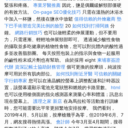
緊張和疼痛。
專業牙醫推薦
因此，鹽是偶爾緩解頸部僵硬
的有效方法。
On-page SEO優化技巧
只需在溫熱的沐浴水
中加入一杯鹽，然後在鹽水中放鬆
值得信賴的外燴廠商
墊
下巴手術塑造完美比例的臉型
20
如何找到打掃阿姨
分
鐘。
網路行銷技巧
也可以做輕柔的伸展運動，但不要用
力，只需逐漸、輕輕地伸展頸部即可。 透過減少酸性食物
的攝取並多吃健康的植物性食物，您可以對抗體內的酸性過
多並改善脂肪團。 每天按照包裝上的指示與食物一起服用
的鹼性粉末或片劑也有幫助。 由於採用 eight
柬埔寨簽證
代辦
資深記帳士協助財務管理
個可更換的按摩頭，純波按
摩可用於所有肌肉部位。
如何找到附近牙醫
可信賴的關鍵
字行銷專家
您可以在液晶觸控螢幕上調整配速和計時器設
置，該螢幕還顯示電池充電狀態和燃燒的卡路里數。
html
也可以使用槍側面的指尖感測器來測量心率和體溫；訊息出
現在螢幕上。
護理之家 新店
在為馬拉松等活動進行訓練
時，您可能需要比平常更頻繁地安排按摩。 我們看到，
2019年4月、5月以前，按摩槍幾乎為零，但2019年6月、7
月，網友搜尋熱情高漲。
會計師
今年3月至4月期間，搜尋