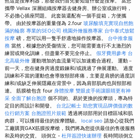
然這是按摩利器，那麼我們首先要知道什麼是按摩。 當您
攜帶 Vellax 深層組織按摩器去健身房、辦公室或旅行時，
不必擔心插座問題。 此套裝還配有一個手提箱，方便攜
帶。 由於按摩器的重量僅為 2.four
玻尿酸填充實現自然飽
滿的輪廓
專業的SEO公司
桃園外燴服務專家
台中泰式放鬆
按摩
磅，您可以用一隻手舒適地操作按摩器。
台中推拿服
務
當然，根據您的受傷情況，您可能需要進行不太激烈的
練習或簡化訓練，但盡量不要完全停止。
假牙費用參考
台
北高級外燴
運動增加的血流量可以加速癒合過程。 運動－
前一天，您在健身房過度鍛鍊和/或跳過了伸展運動。 過度
訓練和不當的運動也會導致頸部疼痛，主要是肩膀的過度訓
練和/或缺乏伸展隱藏在背景中，因為肩部肌肉也與頸部相
連。 筋膜槍包含 four
身體按摩
雙眼皮手術讓眼睛更有神
采
全面了解台胞證
個不同的、易於更換的按摩頭，專為特
定目的而設計和開發。
台北記帳士
助您實現品牌價值的數
位行銷方案
台胞證照片規範
透過將頭部用於目標區域和肌
肉群，可以獲得最佳的按摩體驗。
local seo
請放心從我們
工廠購買GAX筋膜按摩槍，我們將為您提供最佳的售後服務
和及時的交貨。 頭倒立 -
杜拜簽證快速辦理
長時間頭倒立