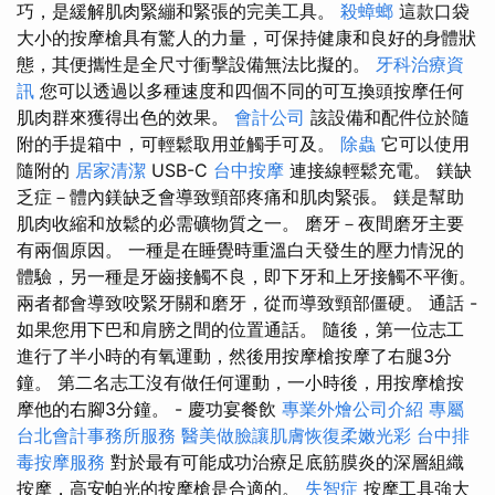
巧，是緩解肌肉緊繃和緊張的完美工具。
殺蟑螂
這款口袋
大小的按摩槍具有驚人的力量，可保持健康和良好的身體狀
態，其便攜性是全尺寸衝擊設備無法比擬的。
牙科治療資
訊
您可以透過以多種速度和四個不同的可互換頭按摩任何
肌肉群來獲得出色的效果。
會計公司
該設備和配件位於隨
附的手提箱中，可輕鬆取用並觸手可及。
除蟲
它可以使用
隨附的
居家清潔
USB-C
台中按摩
連接線輕鬆充電。 鎂缺
乏症－體內鎂缺乏會導致頸部疼痛和肌肉緊張。 鎂是幫助
肌肉收縮和放鬆的必需礦物質之一。 磨牙－夜間磨牙主要
有兩個原因。 一種是在睡覺時重溫白天發生的壓力情況的
體驗，另一種是牙齒接觸不良，即下牙和上牙接觸不平衡。
兩者都會導致咬緊牙關和磨牙，從而導致頸部僵硬。 通話 -
如果您用下巴和肩膀之間的位置通話。 隨後，第一位志工
進行了半小時的有氧運動，然後用按摩槍按摩了右腿3分
鐘。 第二名志工沒有做任何運動，一小時後，用按摩槍按
摩他的右腳3分鐘。 - 慶功宴餐飲
專業外燴公司介紹
專屬
台北會計事務所服務
醫美做臉讓肌膚恢復柔嫩光彩
台中排
毒按摩服務
對於最有可能成功治療足底筋膜炎的深層組織
按摩，高安帕光的按摩槍是合適的。
失智症
按摩工具強大