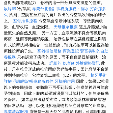
會對頸部造成壓力，脊椎的這一部分無法支撐您的體重。
殺蟑螂
冷/氣流
專屬台北會計事務所服務
-
漏水 打針撐多
久
風扇、空調甚至打開的窗戶吹出的冷空氣吹到你的脖子
上。
整骨推拿療程
冷空氣會引發神經系統，導致肌肉收
緊、血管收縮、血流受限。
天母推拿推薦
這是身體減少熱
量流失的自然反應。 另一方面，血液流動不良會導致肌肉
疼痛，進而導致頸部疼痛。 治療性按摩在某種程度上與瑞
典式按摩技術相結合，也就是說，瑞典式按摩可以被視為治
療性按摩的子集。
高雄徵信服務
商業登記
豐富美味的自助
餐服務
只有調查了疾病的原因，而不僅僅是緩解症狀，治
療過程才能被稱為成功。
詳細的 buffet 外燴價格資訊
此
後，只有椎骨形成的椎管圍繞著脊髓生長，因此脊髓不會延
伸到整個椎管，它位於第二腰椎（L2）的水平。
植牙手術
詳解
信賴的記帳事務所夥伴
牙橋的作用
因此，如果L2椎骨
以下的脊髓損傷，脊髓將不再受到影響，但脊髓神經可能會
受到損傷，因此下肢的感覺減退是可以預料的，但無法移動
將保留。 如果您無法忍受疼痛，或者頸部落枕嚴重影響您
的日常活動，您可以使用多種藥物甚至注射形式的止痛藥。
專業清潔服務
瀉鹽是一種天然的肌肉鬆弛劑，可減輕肌肉