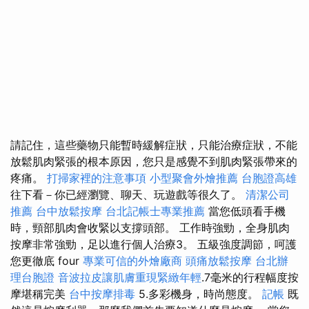
請記住，這些藥物只能暫時緩解症狀，只能治療症狀，不能
放鬆肌肉緊張的根本原因，您只是感覺不到肌肉緊張帶來的
疼痛。
打掃家裡的注意事項
小型聚會外燴推薦
台胞證高雄
往下看－你已經瀏覽、聊天、玩遊戲等很久了。
清潔公司
推薦
台中放鬆按摩
台北記帳士專業推薦
當您低頭看手機
時，頸部肌肉會收緊以支撐頭部。 工作時強勁，全身肌肉
按摩非常強勁，足以進行個人治療3。 五級強度調節，呵護
您更徹底 four
專業可信的外燴廠商
頭痛放鬆按摩
台北辦
理台胞證
音波拉皮讓肌膚重現緊緻年輕
.7毫米的行程幅度按
摩堪稱完美
台中按摩排毒
5.多彩機身，時尚態度。
記帳
既