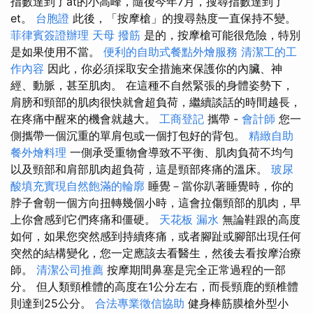
指數達到了at的小高峰，隨後今年7月，搜尋指數達到了
et。
台胞證
此後，「按摩槍」的搜尋熱度一直保持不變。
菲律賓簽證辦理
天母 撥筋
是的，按摩槍可能很危險，特別
是如果使用不當。
便利的自助式餐點外燴服務
清潔工的工
作內容
因此，你必須採取安全措施來保護你的內臟、神
經、動脈，甚至肌肉。 在這種不自然緊張的身體姿勢下，
肩膀和頸部的肌肉很快就會超負荷，繼續談話的時間越長，
在疼痛中醒來的機會就越大。
工商登記
攜帶 -
會計師
您一
側攜帶一個沉重的單肩包或一個打包好的背包。
精緻自助
餐外燴料理
一側承受重物會導致不平衡、肌肉負荷不均勻
以及頸部和肩部肌肉超負荷，這是頸部疼痛的溫床。
玻尿
酸填充實現自然飽滿的輪廓
睡覺－當你趴著睡覺時，你的
脖子會朝一個方向扭轉幾個小時，這會拉傷頸部的肌肉，早
上你會感到它們疼痛和僵硬。
天花板 漏水
無論鞋跟的高度
如何，如果您突然感到持續疼痛，或者腳趾或腳部出現任何
突然的結構變化，您一定應該去看醫生，然後去看按摩治療
師。
清潔公司推薦
按摩期間鼻塞是完全正常過程的一部
分。 但人類頸椎體的高度在1公分左右，而長頸鹿的頸椎體
則達到25公分。
合法專業徵信協助
健身棒筋膜槍外型小