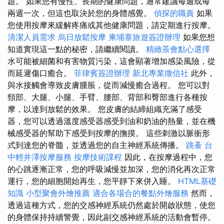
題。 如果您有慢性、長期的健康問題，通常建議每週或每
兩週一次，但這也取決於您的身體感覺。
偵探的職責
如果
您使用按摩來緩解疼痛或其他健康問題，請定期進行按摩。
清潔人員需求
烏日放鬆按摩
柬埔寨旅遊簽證辦理
如果您想
知道實現這一點的秘密，請繼續閱讀。
精緻茶會點心選擇
水可能被細菌和有害物質污染，這會顯著增加感染風險，從
而延遲傷口癒合。
菲律賓簽證辦理
新北專業徵信社
此外，
與水接觸會導致皮膚腫脹，從而減慢癒合過程。 您可以對
頸部、大腿、小腿、手臂、腰部、背部和臀部進行各種按
摩，以達到放鬆的效果。 您皮膚的結締組織充滿了感受
器，您可以透過溫度感受器感受到油和奶油的熱量，並在機
械感受器的幫助下感受到按摩的撫摸。 這些刺激以脈衝形
式到達您的脊髓，並透過您的自主神經系統傳播。
跳蚤
台
中輕井澤按摩服務
按摩技術課程
因此，在按摩過程中，您
的心跳逐漸正常，您的呼吸減慢並加深，您的消化再次正常
運行，您的細胞開始再生，您平靜下來併入睡。
HTML基礎
知識
小型聚會外燴推薦
適合各場合的餐點外燴服務
然而，
透過這種方式，您的交感神經系統仍然處於開啟狀態，使您
的身體保持持續警覺，因此副交感神經系統的活動會暫停。