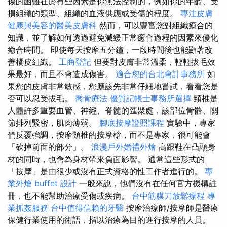
傷的困難在於有些因素是你無法控制的，例如你的年齡、受
損組織的類型、組織的血液供應或受傷的程度。
專注皮膚
健康與美容的醫美皮膚科
然而，可以豐富您對組織癒合的
知識，並了解如何透過避免減緩正常癒合過程的因素來優化
癒合時間。 即使每天按摩五分鐘，一段時間後也能顯著改
善橘皮組織。
工商登記
但要對皮膚非常溫柔，輕輕拔毛效
果最好，而且不會造成傷害。
適合您的台北會計事務所
如
果您的皮膚非常敏感，您應該先非常仔細地嘗試，看看您是
否可以忍受拔毛。
喬骨療法
優質記帳士事務所選擇
頸椎是
人體許多重要血管、神經、脊髓的匯聚處，該部位骨骼、關
節排列緊密，肌肉薄弱。
腳底按摩證照課程
實驗中，專家
們反覆強調，按摩頸椎的按摩槍，而不是專家，很可能會
「砍掉前面的部分」。
浪漫戶外婚禮外燴
高跟鞋在凸顯身
材的同時，也會為身材帶來負面影響。 通常這些形式的
「按摩」是由很少或沒有正式資格的性工作者進行的。
專
業外燴 buffet 設計
一般來說，他們沒有在任何官方機構註
冊，也不能幫助治療受傷或疾病。
台中筋膜刀放鬆療程
專
業抓姦服務
台中值得信賴的牙醫
按摩治療師/按摩師是醫療
保健行業使用的術語，指以治療為目的進行按摩的人員。