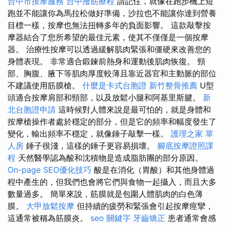
台中市按摩服務
台中撥筋療程
請記住，就像在跑步機上短
跑並不能讓你為馬拉松做好準備，沙拉也不能讓你達到營養
目標一樣，按摩也無法扭轉多年的負面影響。 這款敲擊按
摩器結合了您所希望的最佳元素，使其不僅僅是一個按摩
器。 治療性按摩可以透過緩解肌肉緊張和僵硬來改善您的
身體表現。 非常適合鍛鍊前熱身和運動後肌肉恢復。 頸
部、胸腹、腋下等肌肉厚度較薄且靠近器官和主動脈的部位
不建議使用筋膜槍。
什麼是卡式台胞證
新竹整骨推薦
U型
頭適合按摩肩部和頸部，以及放鬆小腿和阿基里斯腱。
新
北台胞證申請
這時候對人體來說是最可怕的，就是身體和
按摩槍操作者處於穩定的部分，但是它的頻率和幅度發生了
變化，輸出頻率不穩定，就像錘子敲擊一樣。
護理之家 單
人房
錘子很淺，這樣的錘子更容易損壞。
腳底按摩證照課
程
天然醫學認為酸和沈積物是造成脂肪團的部分原因。
On-page SEO優化技巧
酸是在消化（胃酸）和其他身體過
程中產生的，但我們也會將它們與食物一起攝入，而且大多
數量過多。 簡單來說，筋膜就是包圍人體肌肉的白色薄
膜。
大甲放鬆按摩
但持續的疲勞和緊張會引起按摩痙攣，
這通常被稱為筋膜炎。
seo 關鍵字
牙齒矯正
患者通常會感