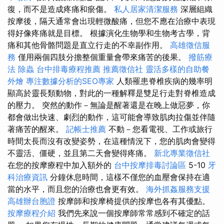
復，而不是造成疼痛和瘀傷。
私人居家清潔服務
深層組織
按摩後，隔天通常會出現輕微酸痛，但您不應在治療中表現
得好像疼痛就是目標。 根據演化生物學和生物考古學，背
痛和其他骨骼問題是直立行走的不幸副作用。
高雄徵信服
務
僅用兩個四肢分擔整個重量會帶來痛苦的後果。
撥筋療
法
除蟲
台中排毒療程推薦
推薦徵信社
靈活多樣的自助餐
外燴
專注數據分析的SEO專家
人類罹患脊椎疾病的幾率明
顯高於靈長類動物，對此的一種解釋是雙足行走對脊椎造成
的壓力。 突然的動作－無論是醒著還是在晚上做惡夢，你
都會做出快速、劇烈的動作，這可能會導致肌肉拉傷並伴隨
著痛苦的醒來。
記帳士推薦
不動－您看電視、工作或旅行
時間太長而沒有改變姿勢，在這種情況下，您的肌肉會變得
不靈活、僵硬，並且第二天會變得疼痛。
新北專業徵信社
在您的按摩療程中加入額外的
台中按摩排毒討論區
5-10
牙
科治療資訊
分鐘休息時間，這樣不僅您的血壓會保持在適
當的水平，而且您的治療也會更有效。
海外抓姦服務支援
高雄辦台胞證
按摩師和按摩椅提供的按摩也各有其優點。
按摩療程介紹
我們先來說一個按摩師常常感到不確定的話