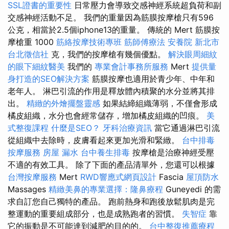
SSL證書的重要性
日常壓力會導致交感神經系統超負荷和副
交感神經活動不足。 我們的重量因為筋膜按摩槍只有596
公克，相當於2.5個iphone13的重量。 傳統的 Mert 筋膜按
摩槍重 1000
筋絡按摩技術專班
筋師傅療法
安養院 新北市
台北徵信社
克，我們的按摩槍有幾個優點。
解決眼周細紋
的眼下細紋醫美
我們的
專業會計事務所服務
Mert
提供量
身打造的SEO解決方案
筋膜按摩也適用於青少年、中年和
老年人。 淋巴引流的作用是釋放體內積聚的水分並將其排
出。
精緻的外燴擺盤靈感
如果結締組織薄弱，不僅會形成
橘皮組織，水分也會經常儲存，增加橘皮組織的凹痕。
美
式整復課程
什麼是SEO？
牙科治療資訊
當它通過淋巴引流
從組織中去除時，皮膚看起來更加光滑和緊緻。
台中排毒
按摩服務
房屋 漏水
台中養生排毒
按摩槍是治療神經受壓
不適的有效工具。 除了下面的產品清單外，您還可以根據
台灣按摩服務
Mert
RWD響應式網頁設計
Fascia
屋頂防水
Massages
精緻美鼻的專業選擇：隆鼻療程
Guneyedi 的需
求自訂您自己獨特的產品。 跑前熱身和跑後放鬆肌肉是完
整運動的重要組成部分，也是成熟跑者的習慣。
失智症
靠
它的振動是不可能達到減肥的目的的。
台中整復推薦療程