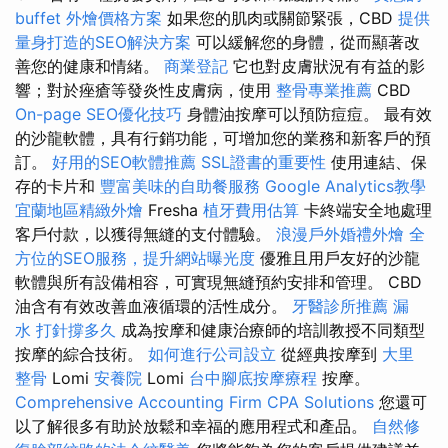
buffet 外燴價格方案
如果您的肌肉或關節緊張，CBD
提供
量身打造的SEO解決方案
可以緩解您的身體，從而顯著改
善您的健康和情緒。
商業登記
它也對皮膚狀況有有益的影
響；對於痤瘡等發炎性皮膚病，使用
整骨專業推薦
CBD
On-page SEO優化技巧
身體油按摩可以預防痘痘。 最有效
的沙龍軟體，具有行銷功能，可增加您的業務和新客戶的預
訂。
好用的SEO軟體推薦
SSL證書的重要性
使用連結、保
存的卡片和
豐富美味的自助餐服務
Google Analytics教學
宜蘭地區精緻外燴
Fresha
植牙費用估算
卡終端安全地處理
客戶付款，以獲得無縫的支付體驗。
浪漫戶外婚禮外燴
全
方位的SEO服務，提升網站曝光度
優雅且用戶友好的沙龍
軟體與所有設備相容，可實現無縫預約安排和管理。 CBD
油含有有效改善血液循環的活性成分。
牙醫診所推薦
漏
水 打針撐多久
成為按摩和健康治療師的培訓教授不同類型
按摩的綜合技術。
如何進行公司設立
從經典按摩到
大里
整骨
Lomi
安養院
Lomi
台中腳底按摩療程
按摩。
Comprehensive Accounting Firm CPA Solutions
您還可
以了解很多有助於放鬆和幸福的應用程式和產品。
自然修