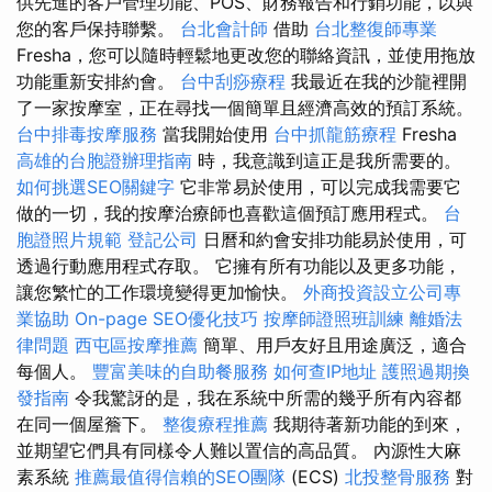
供先進的客戶管理功能、POS、財務報告和行銷功能，以與
您的客戶保持聯繫。
台北會計師
借助
台北整復師專業
Fresha，您可以隨時輕鬆地更改您的聯絡資訊，並使用拖放
功能重新安排約會。
台中刮痧療程
我最近在我的沙龍裡開
了一家按摩室，正在尋找一個簡單且經濟高效的預訂系統。
台中排毒按摩服務
當我開始使用
台中抓龍筋療程
Fresha
高雄的台胞證辦理指南
時，我意識到這正是我所需要的。
如何挑選SEO關鍵字
它非常易於使用，可以完成我需要它
做的一切，我的按摩治療師也喜歡這個預訂應用程式。
台
胞證照片規範
登記公司
日曆和約會安排功能易於使用，可
透過行動應用程式存取。 它擁有所有功能以及更多功能，
讓您繁忙的工作環境變得更加愉快。
外商投資設立公司專
業協助
On-page SEO優化技巧
按摩師證照班訓練
離婚法
律問題
西屯區按摩推薦
簡單、用戶友好且用途廣泛，適合
每個人。
豐富美味的自助餐服務
如何查IP地址
護照過期換
發指南
令我驚訝的是，我在系統中所需的幾乎所有內容都
在同一個屋簷下。
整復療程推薦
我期待著新功能的到來，
並期望它們具有同樣令人難以置信的高品質。 內源性大麻
素系統
推薦最值得信賴的SEO團隊
(ECS)
北投整骨服務
對