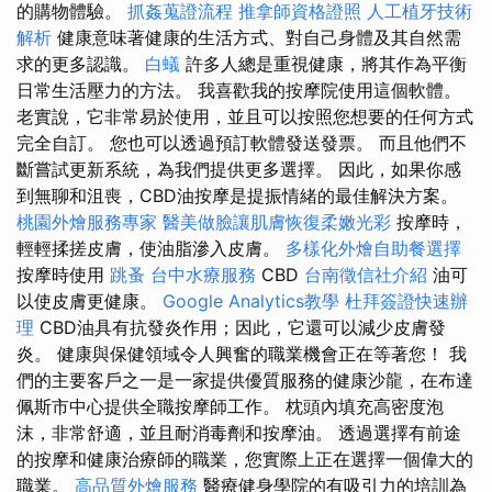
的購物體驗。
抓姦蒐證流程
推拿師資格證照
人工植牙技術
解析
健康意味著健康的生活方式、對自己身體及其自然需
求的更多認識。
白蟻
許多人總是重視健康，將其作為平衡
日常生活壓力的方法。 我喜歡我的按摩院使用這個軟體。
老實說，它非常易於使用，並且可以按照您想要的任何方式
完全自訂。 您也可以透過預訂軟體發送發票。 而且他們不
斷嘗試更新系統，為我們提供更多選擇。 因此，如果你感
到無聊和沮喪，CBD油按摩是提振情緒的最佳解決方案。
桃園外燴服務專家
醫美做臉讓肌膚恢復柔嫩光彩
按摩時，
輕輕揉搓皮膚，使油脂滲入皮膚。
多樣化外燴自助餐選擇
按摩時使用
跳蚤
台中水療服務
CBD
台南徵信社介紹
油可
以使皮膚更健康。
Google Analytics教學
杜拜簽證快速辦
理
CBD油具有抗發炎作用；因此，它還可以減少皮膚發
炎。 健康與保健領域令人興奮的職業機會正在等著您！ 我
們的主要客戶之一是一家提供優質服務的健康沙龍，在布達
佩斯市中心提供全職按摩師工作。 枕頭內填充高密度泡
沫，非常舒適，並且耐消毒劑和按摩油。 透過選擇有前途
的按摩和健康治療師的職業，您實際上正在選擇一個偉大的
職業。
高品質外燴服務
醫療健身學院的有吸引力的培訓為