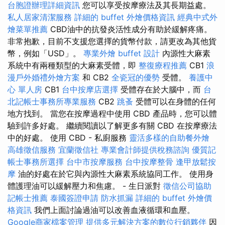
台胞證辦理詳細資訊
您可以享受按摩療法及其長期益處。
私人居家清潔服務
詳細的 buffet 外燴價格資訊
經典中式外
燴菜單推薦
CBD油中的抗發炎活性成分有助於緩解疼痛。
非常抱歉，目前不支援您選擇的貨幣付款，請更改為其他貨
幣，例如「USD」。
專業外燴 buffet 設計
內源性大麻素
系統中有兩種類型的大麻素受體，即
整復療程推薦
CB1
浪
漫戶外婚禮外燴方案
和 CB2
全瓷冠的優勢
受體。
養護中
心 單人房
CB1
台中按摩店選擇
受體存在於大腦中，而
台
北記帳士事務所專業服務
CB2
跳蚤
受體可以在身體的任何
地方找到。 當您在按摩過程中使用 CBD 產品時，您可以體
驗到許多好處。 繼續閱讀以了解更多有關 CBD 在按摩療法
中的好處。 使用 CBD - 私廚服務
靈活多樣的自助餐外燴
高雄徵信服務
宜蘭徵信社
專業會計師提供稅務諮詢
優質記
帳士事務所選擇
台中市按摩服務
台中按摩整骨
逢甲放鬆按
摩
油的好處在於它與內源性大麻素系統協同工作。 使用身
體護理油可以緩解壓力和焦慮。 - 生日派對
徵信公司協助
記帳士推薦
泰國簽證申請
防水抓漏
詳細的 buffet 外燴價
格資訊
我們上面討論過油可以改善血液循環和血壓。
Google商家檔案管理
提供多元解決方案的數位行銷夥伴
因