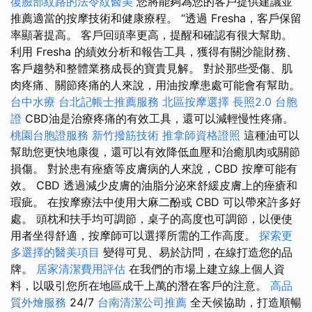
復臉部紋路的法令紋醫美
您將能夠為您的客戶提供建議並
推薦適當的按摩技術和健康療程。 “透過 Fresha，客戶保留
率顯著提高。 客戶回頭率更高，提醒和確認有很大幫助。
利用 Fresha 的績效分析和報告工具，獲得有關沙龍財務、
客戶趨勢和整體業務成長的寶貴見解。 對於那些受傷、肌
肉疼痛、關節疼痛的人來說，用油按摩患處可能會有幫助。
台中水療
台北記帳士推薦服務
北區按摩選擇
長照2.0
台胞
證
CBD油是治療疼痛的有效工具，還可以減輕慢性疼痛。
桃園台胞證服務
新竹撥筋技術
推拿師資格證照
這種油可以
幫助您更快地康復，還可以有效降低血壓和治癒肌肉或關節
損傷。 對於患有痤瘡等皮膚病的人來說，CBD 按摩可能有
效。 CBD 透過減少皮膚的油脂分泌來舒緩皮膚上的痤瘡和
瑕疵。 在按摩療法中使用大麻二酚或 CBD 可以帶來許多好
處。 頭枕和扶手均可調節，桌子的高度也可調節，以便使
用者坐得舒適，按摩師可以選擇所需的工作高度。
探索更
多選擇的醫美項目
變得可見、易於訪問，在線打造您的品
牌。
居家清潔費用評估
在我們的市場上建立線上個人資
料，以吸引您所在地區成千上萬的潛在客戶的注意。
高品
質外燴服務
24/7
台南清潔公司推薦
全天候協助，打造順暢