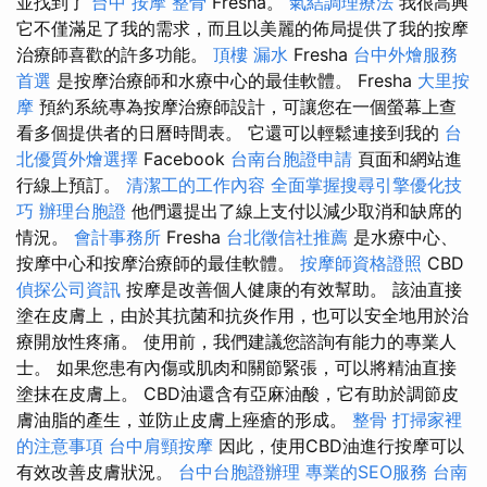
並找到了
台中 按摩 整骨
Fresha。
氣結調理療法
我很高興
它不僅滿足了我的需求，而且以美麗的佈局提供了我的按摩
治療師喜歡的許多功能。
頂樓 漏水
Fresha
台中外燴服務
首選
是按摩治療師和水療中心的最佳軟體。 Fresha
大里按
摩
預約系統專為按摩治療師設計，可讓您在一個螢幕上查
看多個提供者的日曆時間表。 它還可以輕鬆連接到我的
台
北優質外燴選擇
Facebook
台南台胞證申請
頁面和網站進
行線上預訂。
清潔工的工作內容
全面掌握搜尋引擎優化技
巧
辦理台胞證
他們還提出了線上支付以減少取消和缺席的
情況。
會計事務所
Fresha
台北徵信社推薦
是水療中心、
按摩中心和按摩治療師的最佳軟體。
按摩師資格證照
CBD
偵探公司資訊
按摩是改善個人健康的有效幫助。 該油直接
塗在皮膚上，由於其抗菌和抗炎作用，也可以安全地用於治
療開放性疼痛。 使用前，我們建議您諮詢有能力的專業人
士。 如果您患有內傷或肌肉和關節緊張，可以將精油直接
塗抹在皮膚上。 CBD油還含有亞麻油酸，它有助於調節皮
膚油脂的產生，並防止皮膚上痤瘡的形成。
整骨
打掃家裡
的注意事項
台中肩頸按摩
因此，使用CBD油進行按摩可以
有效改善皮膚狀況。
台中台胞證辦理
專業的SEO服務
台南