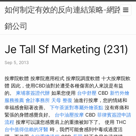
如何制定有效的反向連結策略-網路行
銷公司
Je Tall Sf Marketing (231)
Sep 5, 2013
按摩院軟體 按摩院應用程式 按摩院調度軟體 十大按摩院軟
體 因此，使用CBD油對於遭受各種傷害的人來說是有益
的。
柬埔寨簽證代辦
如果您使用
台中舒壓
CBD
新竹外燴
服務推薦
會計事務所
天母 整復
油進行按摩，您的情緒和
幸福感會顯著改善。
下午茶派對專屬外燴茶點
沒有疼痛和
緊張的身體感覺良好。
台中油壓按摩
CBD
菲律賓簽證申請
流程
按摩可以讓您感覺肩上的重擔被卸下了。 使用 THC
台中值得信賴的牙醫
時，我們可能會感到中毒或過度活