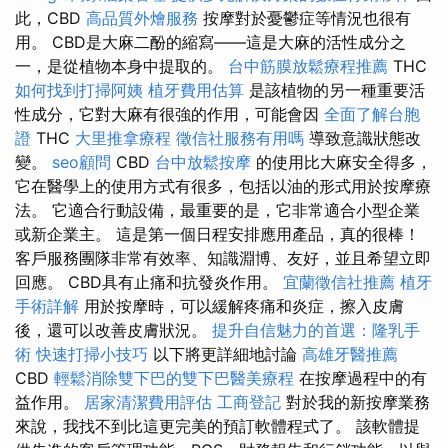
此，CBD
高品質外燴服務
按摩對於憂鬱症等情況也很有
用。 CBD是大麻二酚的縮寫——這是大麻的活性成分之
一，是從植物本身中提取的。
台中筋膜放鬆療程推薦
THC
如何找到打掃阿姨
植牙費用估算
是該植物的另一種重要活
性成分，它對大麻有很強的作用，可能會因
全面了解台胞
證
THC
大里推拿療程
徵信社服務有用嗎
導致意識狀態改
變。
seo顧問
CBD
台中放鬆按摩
的使用比大麻安全得多，
它在醫學上的使用方式有很多，包括以油的形式用於按摩療
法。 它適合行動設備，最重要的是，它非常適合小型企業
或新企業主。 這是第一個日程安排應用產品，真的很棒！
客戶服務團隊非常有效率、知識淵博、友好，並且希望立即
回應。 CBD具有止痛和抗發炎作用。
宜蘭徵信社推薦
植牙
手術詳解
用於按摩時，可以緩解疼痛和炎症，擦入皮膚
後，還可以改善皮膚狀況。
提升自信魅力的首選：隆乳手
術
快速打掃小技巧
以下將更詳細地討論
高雄牙醫推薦
CBD
輕鬆消除雙下巴的雙下巴醫美療程
在按摩過程中的有
益作用。
居家清潔費用評估
工商登記
對於我的新按摩業務
來說，我找不到比這更完美的預訂軟體程式了。 該軟體提