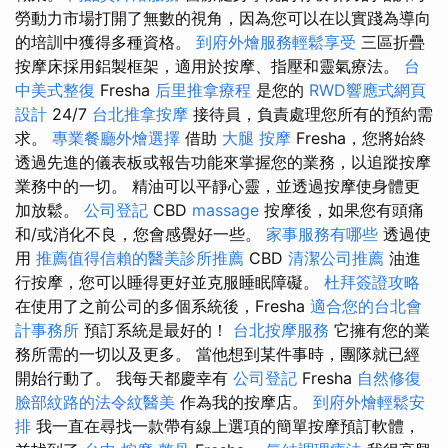
勞動力市場打開了無數的視角，因為您可以在以實踐為導向
的培訓中獲得多種資格。
到府外燴服務輕鬆享受
三區折疊
按摩床採用鋁製框架，適用於按摩、指壓和靈氣療法。
台
中美式整復
Fresha
后里推拿療程
是您的
RWD響應式網頁
設計
24/7
台北推拿按摩
接待員，負責處理您所有的預約需
求。
專業餐廳外燴選擇
借助
大腿 按摩
Fresha，您將始終
透過先進的儀表板或報告功能來掌握您的業務，以追蹤按摩
業務中的一切。 精油可以平靜心靈，並透過按摩使身體更
加放鬆。
公司登記
CBD
massage
按摩後，如果您有頭痛
和/或消化不良，您會感覺好一些。
家事服務有哪些
透過使
用
推薦值得信賴的醫美診所推薦
CBD
清潔公司推薦
油進
行按摩，您可以睡得更好並克服睡眠障礙。
杜拜簽證攻略
在使用了之前公司的多個系統後，Fresha
適合您的台北會
計事務所
預訂系統是最好的！
台北按摩服務
它擁有您的業
務所需的一切以及更多。 當他想到某件事時，團隊就已經
開始行動了。 我每天都慶幸有
公司登記
Fresha
自然修復
臉部紋路的法令紋醫美
作為我的按摩店。
到府外燴輕鬆安
排
我一直在尋找一款帶有線上選項的簡單按摩預訂軟體，