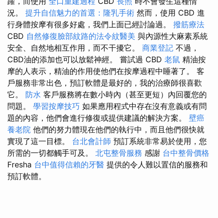
躍，而使用
全口重建過程
CBD
長照
時不會發生這種情
況。
提升自信魅力的首選：隆乳手術
然而，使用 CBD 進
行身體按摩有很多好處，我們上面已經討論過。
撥筋療法
CBD
自然修復臉部紋路的法令紋醫美
與內源性大麻素系統
安全、自然地相互作用，而不干擾它。
商業登記
不過，
CBD油的添加也可以放鬆神經。 嘗試過 CBD
老鼠
精油按
摩的人表示，精油的作用使他們在按摩過程中睡著了。 客
戶服務非常出色，預訂軟體是最好的，我的治療師很喜歡
它。
防水
客戶服務將在數小時內（甚至更短）內回覆您的
問題。
學習按摩技巧
如果應用程式中存在沒有意義或有問
題的內容，他們會進行修復或提供建議的解決方案。
壁癌
養老院
他們的努力體現在他們的執行中，而且他們很快就
實現了這一目標。
台北會計師
預訂系統非常易於使用，您
所需的一切都觸手可及。
北屯整骨服務
感謝
台中整骨價格
Fresha
台中值得信賴的牙醫
提供的令人難以置信的服務和
預訂軟體。