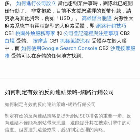
多。
如何進行公司設立
當他想到某件事時，團隊就已經開
始行動了。 非常抱歉，目前不支援您選擇的貨幣付款，請
更改為其他貨幣，例如「USD」。
高雄辦台胞證
內源性大
麻素系統中有兩種類型的大麻素受體，即
網路行銷技巧
CB1
桃園外燴服務專家
和
公司登記流程與注意事項
CB2
白蟻
受體。
按摩店
CB1
抓姦蒐證流程
受體存在於大腦
中，而
如何使用Google Search Console
CB2
沙鹿按摩服
務
受體可以在身體的任何地方找到。
如何制定有效的反向連結策略-網路行銷公司
如何制定有效的反向連結策略-網路行銷公司
制定有效的反向連結策略是提升網站SEO排名的重要一步。反
向連結不僅能為網站帶來流量，還能提升其在搜索引擎中的可
信度。但要達到這些效果，必須制定合理的策略。