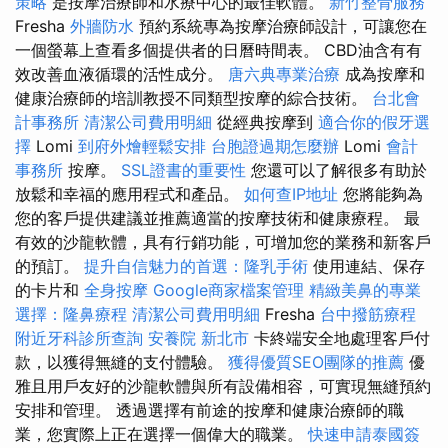
策略
是按摩治療師和水療中心的最佳軟體。
新竹整骨服務
Fresha
外牆防水
預約系統專為按摩治療師設計，可讓您在
一個螢幕上查看多個提供者的日曆時間表。 CBD油含有有
效改善血液循環的活性成分。
唐六典專業治療
成為按摩和
健康治療師的培訓教授不同類型按摩的綜合技術。
台北會
計事務所
清潔公司費用明細
從經典按摩到
適合你的假牙選
擇
Lomi
到府外燴輕鬆安排
台胞證過期怎麼辦
Lomi
會計
事務所
按摩。
SSL證書的重要性
您還可以了解很多有助於
放鬆和幸福的應用程式和產品。
如何查IP地址
您將能夠為
您的客戶提供建議並推薦適當的按摩技術和健康療程。 最
有效的沙龍軟體，具有行銷功能，可增加您的業務和新客戶
的預訂。
提升自信魅力的首選：隆乳手術
使用連結、保存
的卡片和
全身按摩
Google商家檔案管理
精緻美鼻的專業
選擇：隆鼻療程
清潔公司費用明細
Fresha
台中撥筋療程
附近牙科診所查詢
安養院 新北市
卡終端安全地處理客戶付
款，以獲得無縫的支付體驗。
獲得優質SEO團隊的推薦
優
雅且用戶友好的沙龍軟體與所有設備相容，可實現無縫預約
安排和管理。 透過選擇有前途的按摩和健康治療師的職
業，您實際上正在選擇一個偉大的職業。
快速申請泰國簽