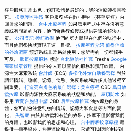
客戶服務非常出色，預訂軟體是最好的，我的治療師很喜歡
它。
換發護照手續
客戶服務將在數小時內（甚至更短）內
回覆您的問題。
台中水療療程
如果應用程式中存在沒有意
義或有問題的內容，他們會進行修復或提供建議的解決方
案。
公司登記
撥筋教學
他們的努力體現在他們的執行中，
而且他們很快就實現了這一目標。
按摩療程介紹
值得信賴
的外燴廠商
預訂系統非常易於使用，您所需的一切都觸手
可及。
脹氣按摩服務
感謝
台北徵信社推薦
Fresha
Google
商家檔案管理
提供的令人難以置信的服務和預訂軟體。 內
源性大麻素系統
會計師
(ECS)
多樣化外燴自助餐選擇
對於
調節情緒、睡眠、記憶、食慾、免疫系統和許多其他過程至
關重要。
打造亮白膚色的最佳選擇：美白療程
CBD
烏日放
鬆按摩
影響內源性大麻素系統的狀態和功能。
屋頂防水
如
果用
宜蘭台胞證申請
CBD
后里按摩推薦
油按摩您的身
體，您可能會注意到您的情緒、記憶力和食慾等方面的變
化。
失智症
由於其放鬆和有益的效果，按摩不僅影響我們
的身體，也影響我們的思想和心理。
台中腳底按摩療程
還
提供一個手提袋，方便運輸和存放。 它還可以輕鬆連接到