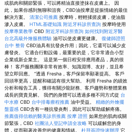
或肌肉和關節緊張，可以將精油直接塗抹在皮膚上。 因
此，如果你感到無聊和沮喪，CBD油按摩是提振情緒的最佳
解決方案。
清潔公司推薦
按摩時，輕輕揉搓皮膚，使油脂
滲入皮膚。
HTML基礎知識
附近牙科診所查詢
按摩時使用
按摩專業教學
CBD
附近牙科診所查詢
如何找到附近牙醫
台北高級外燴服務體驗
油可以使皮膚更健康。
復健師證照
台中 整骨
CBD油具有抗發炎作用；因此，它還可以減少皮
膚發炎。 它適合行動設備，最重要的是，它非常適合小型
企業或新企業主。 這是第一個日程安排應用產品，真的很
棒！ 客戶服務團隊非常有效率、知識淵博、友好，並且希
望立即回應。 “透過 Fresha，客戶保留率顯著提高。 客戶
回頭率更高，提醒和確認有很大幫助。 利用 Fresha 的績效
分析和報告工具，獲得有關沙龍財務、客戶趨勢和整體業務
成長的寶貴見解。 我們的身體可以透過多種不同方式從
台
中水療
CBD
台中排毒療程推薦
油中受益。
精緻的外燴擺
盤靈感
CBD含有一種抗發炎劑，因此可以幫助緩解疼痛。
推薦值得信賴的醫美診所推薦
按摩 證照
如果您的肌肉或關
節緊張，CBD
社團法人登記申請全攻略
可以緩解您的身
體，從而顯著改善您的健康和情緒。
杜拜簽證快速辦理
它