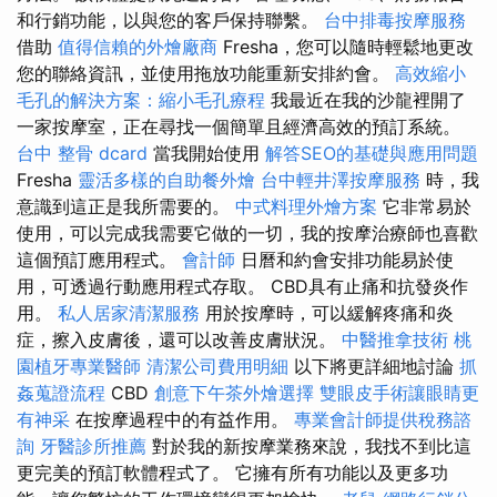
和行銷功能，以與您的客戶保持聯繫。
台中排毒按摩服務
借助
值得信賴的外燴廠商
Fresha，您可以隨時輕鬆地更改
您的聯絡資訊，並使用拖放功能重新安排約會。
高效縮小
毛孔的解決方案：縮小毛孔療程
我最近在我的沙龍裡開了
一家按摩室，正在尋找一個簡單且經濟高效的預訂系統。
台中 整骨 dcard
當我開始使用
解答SEO的基礎與應用問題
Fresha
靈活多樣的自助餐外燴
台中輕井澤按摩服務
時，我
意識到這正是我所需要的。
中式料理外燴方案
它非常易於
使用，可以完成我需要它做的一切，我的按摩治療師也喜歡
這個預訂應用程式。
會計師
日曆和約會安排功能易於使
用，可透過行動應用程式存取。 CBD具有止痛和抗發炎作
用。
私人居家清潔服務
用於按摩時，可以緩解疼痛和炎
症，擦入皮膚後，還可以改善皮膚狀況。
中醫推拿技術
桃
園植牙專業醫師
清潔公司費用明細
以下將更詳細地討論
抓
姦蒐證流程
CBD
創意下午茶外燴選擇
雙眼皮手術讓眼睛更
有神采
在按摩過程中的有益作用。
專業會計師提供稅務諮
詢
牙醫診所推薦
對於我的新按摩業務來說，我找不到比這
更完美的預訂軟體程式了。 它擁有所有功能以及更多功