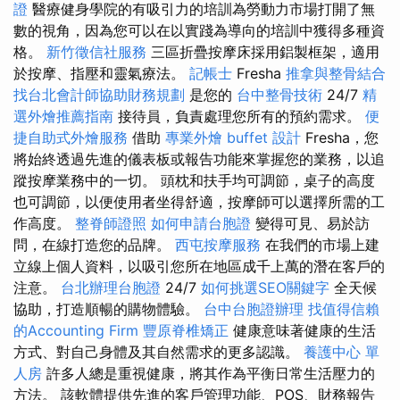
證
醫療健身學院的有吸引力的培訓為勞動力市場打開了無
數的視角，因為您可以在以實踐為導向的培訓中獲得多種資
格。
新竹徵信社服務
三區折疊按摩床採用鋁製框架，適用
於按摩、指壓和靈氣療法。
記帳士
Fresha
推拿與整骨結合
找台北會計師協助財務規劃
是您的
台中整骨技術
24/7
精
選外燴推薦指南
接待員，負責處理您所有的預約需求。
便
捷自助式外燴服務
借助
專業外燴 buffet 設計
Fresha，您
將始終透過先進的儀表板或報告功能來掌握您的業務，以追
蹤按摩業務中的一切。 頭枕和扶手均可調節，桌子的高度
也可調節，以便使用者坐得舒適，按摩師可以選擇所需的工
作高度。
整脊師證照
如何申請台胞證
變得可見、易於訪
問，在線打造您的品牌。
西屯按摩服務
在我們的市場上建
立線上個人資料，以吸引您所在地區成千上萬的潛在客戶的
注意。
台北辦理台胞證
24/7
如何挑選SEO關鍵字
全天候
協助，打造順暢的購物體驗。
台中台胞證辦理
找值得信賴
的Accounting Firm
豐原脊椎矯正
健康意味著健康的生活
方式、對自己身體及其自然需求的更多認識。
養護中心 單
人房
許多人總是重視健康，將其作為平衡日常生活壓力的
方法。 該軟體提供先進的客戶管理功能、POS、財務報告