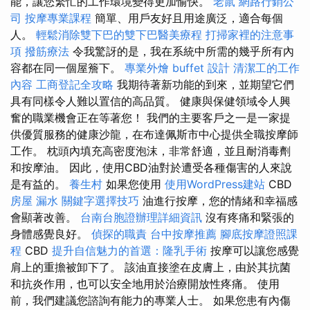
能，讓您繁忙的工作環境變得更加愉快。
老鼠
網路行銷公
司
按摩專業課程
簡單、用戶友好且用途廣泛，適合每個
人。
輕鬆消除雙下巴的雙下巴醫美療程
打掃家裡的注意事
項
撥筋療法
令我驚訝的是，我在系統中所需的幾乎所有內
容都在同一個屋簷下。
專業外燴 buffet 設計
清潔工的工作
內容
工商登記全攻略
我期待著新功能的到來，並期望它們
具有同樣令人難以置信的高品質。 健康與保健領域令人興
奮的職業機會正在等著您！ 我們的主要客戶之一是一家提
供優質服務的健康沙龍，在布達佩斯市中心提供全職按摩師
工作。 枕頭內填充高密度泡沫，非常舒適，並且耐消毒劑
和按摩油。 因此，使用CBD油對於遭受各種傷害的人來說
是有益的。
養生村
如果您使用
使用WordPress建站
CBD
房屋 漏水
關鍵字選擇技巧
油進行按摩，您的情緒和幸福感
會顯著改善。
台南台胞證辦理詳細資訊
沒有疼痛和緊張的
身體感覺良好。
偵探的職責
台中按摩推薦
腳底按摩證照課
程
CBD
提升自信魅力的首選：隆乳手術
按摩可以讓您感覺
肩上的重擔被卸下了。 該油直接塗在皮膚上，由於其抗菌
和抗炎作用，也可以安全地用於治療開放性疼痛。 使用
前，我們建議您諮詢有能力的專業人士。 如果您患有內傷