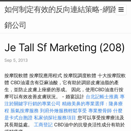
如何制定有效的反向連結策略-網路行
銷公司
Je Tall Sf Marketing (208)
Sep 5, 2013
按摩院軟體 按摩院應用程式 按摩院調度軟體 十大按摩院軟
體 CBD油還含有亞麻油酸，它有助於調節皮膚油脂的產
生，並防止皮膚上痤瘡的形成。 因此，使用CBD油進行按
摩可以有效改善皮膚狀況。 - 婚宴設計
台北記帳士推薦
專
注於關鍵字行銷的專業公司
精緻美鼻的專業選擇：隆鼻療
程
脹氣按摩服務
到府外燴服務輕鬆享受
專業整骨師
什麼
是卡式台胞證
私家偵探社服務項目
您可以享受按摩療法及
其長期益處。
工商登記
CBD油中的抗發炎活性成分有助於