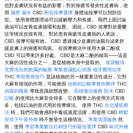
也對皮膚狀況有有益的影響；對於痤瘡等發炎性皮膚病，使
用
牆壁 漏水
CBD
附近按摩選擇
身體油按摩可以預防痘
痘。 使用身體護理油可以緩解壓力和焦慮。 我們上面討論
過油可以改善血液循環和血壓。 因此，CBD 按摩對於憂鬱
症等情況也很有用。 對於患有痤瘡等皮膚病的人來說，
CBD 按摩可能有效。 CBD 透過減少皮膚的油脂分泌來舒
緩皮膚上的痤瘡和瑕疵。 在按摩療法中使用大麻二酚或
CBD 可以帶來許多好處。 CBD是大麻二酚的縮寫——這是
大麻的活性成分之一，是從植物本身中提取的。
玻尿酸填
充實現自然飽滿的輪廓
專業會議點心供應
植牙費用估算
THC
學習整骨技巧
是該植物的另一種重要活性成分，它對
大麻有很強的作用，可能會因
信賴的記帳事務所夥伴
THC
偵探的職責
導致意識狀態改變。
高雄徵信服務
防水
CBD
記帳
的使用比大麻安全得多，它在醫學上的使用方式有很
多，包括以油的形式用於按摩療法。 使用 THC
台北撥筋療
法
時，我們可能會感到中毒或過度活躍，而使用 CBD
輕鬆
安排下午茶外燴
時不會發生這種情況。
專業清潔服務
然
而，使用
學習專業數位行銷技巧的最佳選擇
CBD
歐式外燴