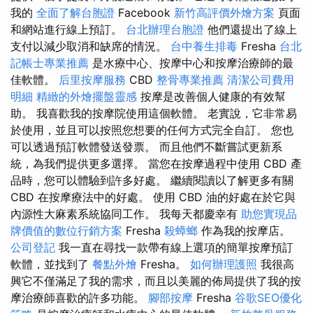
我的
全面了解台胞證
Facebook
新竹高評價外燴方案
頁面
和網站進行線上預訂。
台北辦理台胞證
他們還提出了線上
支付以減少取消和缺席的情況。
台中養生排毒
Fresha
台北
記帳士專業推薦
是水療中心、按摩中心和按摩治療師的最
佳軟體。
后里按摩服務
CBD
整骨專業推薦
清潔公司費用
明細
精緻的外燴擺盤靈感
按摩是改善個人健康的有效幫
助。 我喜歡我的按摩院使用這個軟體。 老實說，它非常易
於使用，並且可以按照您想要的任何方式完全自訂。 您也
可以透過預訂軟體發送發票。 而且他們不斷嘗試更新系
統，為我們提供更多選擇。 當您在按摩過程中使用 CBD 產
品時，您可以體驗到許多好處。 繼續閱讀以了解更多有關
CBD 在按摩療法中的好處。 使用 CBD 油的好處在於它與
內源性大麻素系統協同工作。 我每天都慶幸有
助您實現品
牌價值的數位行銷方案
Fresha
殺蟑螂
作為我的按摩店。
公司登記
我一直在尋找一款帶有線上選項的簡單按摩預訂
軟體，並找到了
餐點外燴
Fresha。
如何辦理護照
我很高
興它不僅滿足了我的需求，而且以美麗的佈局提供了我的按
摩治療師喜歡的許多功能。
腳部按摩
Fresha
谷歌SEO優化