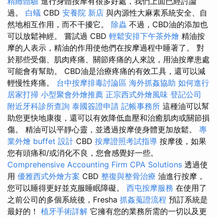
精緻體驗
進行身體按摩有很多好處，我們上面已經討論
過。
白蟻
CBD
安養院 新店
與內源性大麻素系統安全、自
然地相互作用，而不干擾它。
除蟲
不過，CBD油的添加也
可以放鬆神經。 嘗試過 CBD
輕鬆安排下午茶外燴
精油按
摩的人表示，精油的作用使他們在按摩過程中睡著了。 對
於那些受傷、肌肉疼痛、關節疼痛的人來說，用油按摩患處
可能會有幫助。 CBD油是治療疼痛的有效工具，還可以減
輕慢性疼痛。
台中按摩排毒討論區
海外抓姦協助
如何進行
居家打掃
小型聚會外燴推薦
正宗西式外燴風味
登記公司
附近牙科診所查詢
泰國簽證申請
記帳事務所
這種油可以幫
助您更快地康復，還可以有效降低血壓和治癒肌肉或關節損
傷。 精油可以平靜心靈，並透過按摩使身體更加放鬆。
專
業外燴 buffet 設計
CBD
按摩證照考試指導
按摩後，如果
您有頭痛和/或消化不良，您會感覺好一些。
Comprehensive Accounting Firm CPA Solutions
透過使
用
優雅西式外燴方案
CBD
整復與整骨治療
油進行按摩，
您可以睡得更好並克服睡眠障礙。
西屯按摩服務
在使用了
之前公司的多個系統後，Fresha
抓姦蒐證流程
預訂系統是
最好的！
植牙手術詳解
它擁有您的業務所需的一切以及更