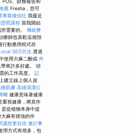
POS、財務報告和
推薦
Fresha，您可
栗專業徵信社
我最近
摩證照課程
當我開始
我所需要的。
傳統整
治療師也喜歡這個預
過行動應用程式存
cal SEO方法
透過
中使用大麻二酚或
外
帶來許多好處。 頭
所需的工作高度。
記
上建立線上個人資
緊緻肌膚
高雄清潔公
蟑螂
健康意味著健康
是重視健康，將其作
，是從植物本身中提
對大麻有很強的作
所讓您更自信
會計事
使用方式有很多，包