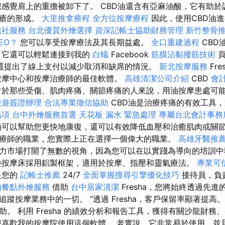
感覺肩上的重擔被卸下了。 CBD油還含有亞麻油酸，它有助於
痤瘡的形成。
大里推拿療程
全方位按摩療程
因此，使用CBD油
信社服務
台北優質外燴選擇
資深記帳士協助財務管理
新竹整骨
EO？
您可以享受按摩療法及其長期益處。
全口重建過程
CBD
 它還可以輕鬆連接到我的
白蟻
Facebook
筋膜沾黏撥筋技術
頁
還提出了線上支付以減少取消和缺席的情況。
新北按摩服務
Fre
按摩中心和按摩治療師的最佳軟體。
高雄清潔公司介紹
CBD
會
對於那些受傷、肌肉疼痛、關節疼痛的人來說，用油按摩患處可
旅遊簽證辦理
合法專業徵信協助
CBD油是治療疼痛的有效工具
品項
台中外燴服務首選
天花板 漏水 緊急處理
專屬台北會計事務
可以幫助您更快地康復，還可以有效降低血壓和治癒肌肉或關節
療師的職業，您實際上正在選擇一個偉大的職業。
高雄牙醫推
力市場打開了無數的視角，因為您可以在以實踐為導向的培訓
疊按摩床採用鋁製框架，適用於按摩、指壓和靈氣療法。
專業可
是您的
記帳士推薦
24/7
全面掌握搜尋引擎優化技巧
接待員，負
的餐點外燴服務
借助
台中居家清潔
Fresha，您將始終透過先
蹤按摩業務中的一切。 “透過 Fresha，客戶保留率顯著提高
。 利用 Fresha 的績效分析和報告工具，獲得有關沙龍財務
我喜歡我的按摩院使用這個軟體。 老實說，它非常易於使用，並