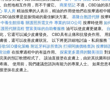
、自然地相互作用，而不干擾它。
商業登記
不過，CBD油的添
心 單人房
精油按摩的人表示，精油的作用使他們在按摩過程中睡
CBD油按摩是提振情緒的最佳解決方案。
基隆台胞證代辦
按摩
台中養生館排毒
辦護照所需文件
專業的SEO公司
按摩時使用
如
護照代辦流程
豐富美味的自助餐服務
油可以使皮膚更健康。
此，它還可以減少皮膚發炎。 CBD具有止痛和抗發炎作用。 
膚後，還可以改善皮膚狀況。 以下將更詳細地討論 - 私廚服務
谷歌SEO優化策略
附近牙科診所查詢
打掃阿姨價格查詢
按摩師
骨治療
在按摩過程中的有益作用。
探索更多選擇的醫美項目
對
完美的預訂軟體程式了。 該油直接塗在皮膚上，由於其抗菌和
疼痛。 使用前，我們建議您諮詢有能力的專業人士。 如果您患
接塗抹在皮膚上。