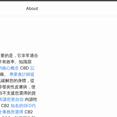
About
重要的是，它非常適合
常有效率、知識淵
的核心概念
CBD
記
疼痛。
專業會計師提
以緩解您的身體，從
等發炎性皮膚病，使
前不支援您選擇的貨
所讓您更自信
內源性
 CB2
知名的SEO代
士事務所選擇
CB2