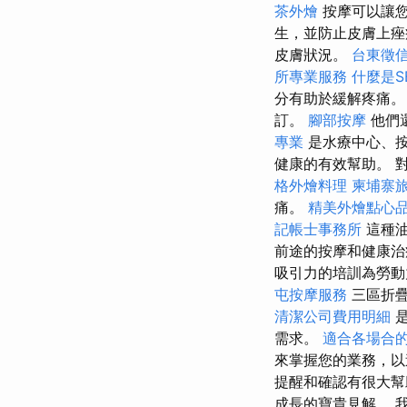
茶外燴
按摩可以讓您
生，並防止皮膚上
皮膚狀況。
台東徵
所專業服務
什麼是S
分有助於緩解疼痛。
訂。
腳部按摩
他們
專業
是水療中心、
健康的有效幫助。 
格外燴料理
柬埔寨
痛。
精美外燴點心
記帳士事務所
這種油
前途的按摩和健康治
吸引力的培訓為勞動
屯按摩服務
三區折
清潔公司費用明細
需求。
適合各場合
來掌握您的業務，以追
提醒和確認有很大幫助
成長的寶貴見解。 