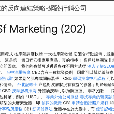
的反向連結策略-網路行銷公司
 Sf Marketing (202)
應用程式 按摩院調度軟體 十大按摩院軟體 它適合行動設備，最
。 這是第一個日程安排應用產品，真的很棒！ 客戶服務團隊非
立即回應。 我們的身體可以透過多種不同方式從
深入了解SEO
益。
台中油壓按摩
CBD含有一種抗發炎劑，因此可以幫助緩解
胞證代辦
如果您的肌肉或關節緊張，CBD
學習按摩技巧課程
可
康和情緒。
台北記帳士
它也對皮膚狀況有有益的影響；對於痤瘡
南
CBD
按摩服務推薦
身體油按摩可以預防痘痘。 非常抱歉，目
他貨幣，例如「USD」。
專業外燴公司服務
尋找專業的醫美診
種類型的大麻素受體，即
偵探的職責
CB1
申請台胞證照片規範
和
計事務所服務
CB1
筋師傅療法
受體存在於大腦中，而
優質記帳