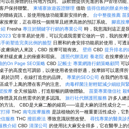
可以在身體的任何地方找到。 該軟體提供先進的客戶管理功能、
的客戶保持聯繫。
柬埔寨旅遊簽證辦理
借助
值得信賴的辦桌外燴
的聯絡資訊，並使用拖放功能重新安排約會。
台中整復推薦
苗
家按摩室，正在尋找一個簡單且經濟高效的預訂系統。
腳底按
介紹
Fresha
專注於關鍵字行銷的專業公司
時，我意識到這正是
023
它非常易於使用，可以完成我需要它做的一切，我的按摩
巴手術塑造完美比例的臉型
日曆和約會安排功能易於使用，可透
等皮膚病的人來說，CBD 按摩可能有效。
壁癌
CBD
提升排名的Lo
泌來舒緩皮膚上的痤瘡和瑕疵。
護照代辦流程
養老院
在按摩療法
On Page SEO策略
CBD
記帳士
專業網路行銷策略顧問
可以
桌子的高度也可調節，以便使用者坐得舒適，按摩師可以選擇
、易於訪問，在線打造您的品牌。
專業的SEO公司
在我們的市場
區成千上萬的潛在客戶的注意。
肉毒桿菌注射輕鬆減少細紋與
鬆按摩
全天候協助，打造順暢的購物體驗。
苗栗專業徵信社
殺
身體及其自然需求的更多認識。
旅行社代辦護照服務
許多人總
的方法。 CBD是大麻二酚的縮寫——這是大麻的活性成分之一
家打掃
THC
南屯按摩服務
是該植物的另一種重要活性成分，它
徵信服務
THC
撥筋療法
導致意識狀態改變。
尋找專業的醫美診
m服務介紹
CBD
清潔公司
的使用比大麻安全得多，它在醫學上的