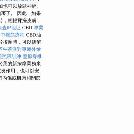
加也可以放鬆神經。
著了。 因此，如果
時，輕輕揉搓皮膚，
何查IP地址
CBD
專業
台中撥筋療程
CBD油
用於按摩時，可以緩解
下午茶派對專屬外燴
證照班訓練
豐原脊椎
於我的新按摩業務來
抗炎作用，也可以安
有內傷或肌肉和關節