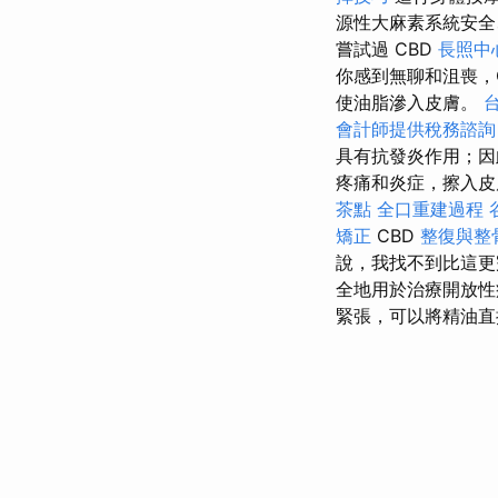
源性大麻素系統安全
嘗試過 CBD
長照中
你感到無聊和沮喪，
使油脂滲入皮膚。
會計師提供稅務諮詢
具有抗發炎作用；因
疼痛和炎症，擦入皮
茶點
全口重建過程
矯正
CBD
整復與整
說，我找不到比這更
全地用於治療開放性
緊張，可以將精油直