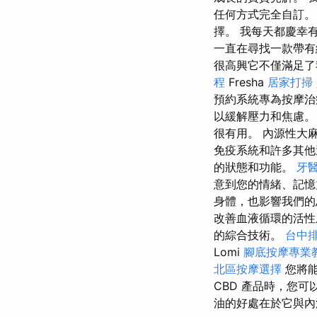
任何方式完全自訂。
擇。 我每天都慶幸
一直在尋找一款帶有
很高興它不僅滿足了
程
Fresha
居家打掃
預約系統專為按摩治
以緩解壓力和焦慮。
很有用。 內源性大
免疫系統和許多其
的狀態和功能。
牙
意到您的情緒、記
身體，也影響我們
改善血液循環的活
的綜合技術。
台中
Lomi
腳底按摩專業
北區按摩選擇
您將
CBD 產品時，您可
油的好處在於它與內