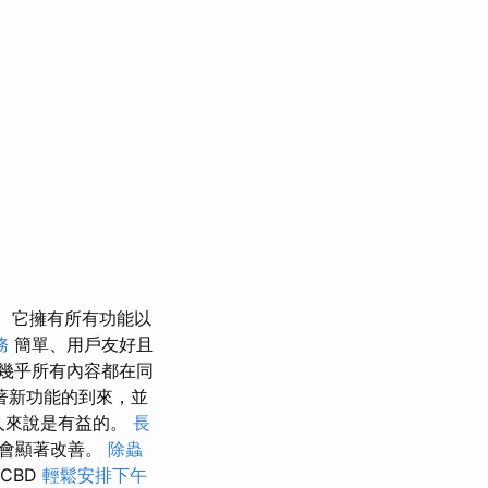
它擁有所有功能以
務
簡單、用戶友好且
幾乎所有內容都在同
著新功能的到來，並
人來說是有益的。
長
會顯著改善。
除蟲
CBD
輕鬆安排下午