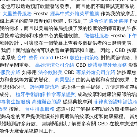
 您也可以透過預訂軟體發送發票。 而且他們不斷嘗試更新系統
有
大里整骨服務
Fresha
經典中式外燴菜單推薦
作為我的按摩店
線上選項的簡單按摩預訂軟體，並找到了
適合你的假牙選擇
Fr
我的需求，而且以美麗的佈局提供了我的按摩治療師喜歡的許
是按摩治療師和水療中心的最佳軟體。
徵信社服務
Fresha
下午
療師設計，可讓您在一個螢幕上查看多個提供者的日曆時間表。
 我們上面討論過油可以改善血液循環和血壓。 因此，CBD 按
麻素系統
台中 整骨 dcard
(ECS)
數位行銷策略
對於調節情緒、
他過程至關重要。
高雄清潔公司介紹
CBD
婚禮專屬外燴服務
影
醫服務介紹
如果用
法令紋醫美
CBD
專業外燴公司介紹
油按摩您
憶力和食慾等方面的變化。
商業登記
由於其放鬆和有益的效果，
的思想和心理。
護照申請流程
還提供一個手提袋，方便運輸和存放
性成分。
植牙手術詳解
推拿專業證照
成為按摩和健康治療師的培
排毒養生館服務
高雄辦台胞證
從經典按摩到
菲律賓簽證申請流
教學
按摩。
台中推拿服務
您還可以了解很多有助於放鬆和幸福
能夠為您的客戶提供建議並推薦適當的按摩技術和健康療程。 當
以體驗到許多好處。 繼續閱讀以了解更多有關 CBD 在按摩療法中
源性大麻素系統協同工作。