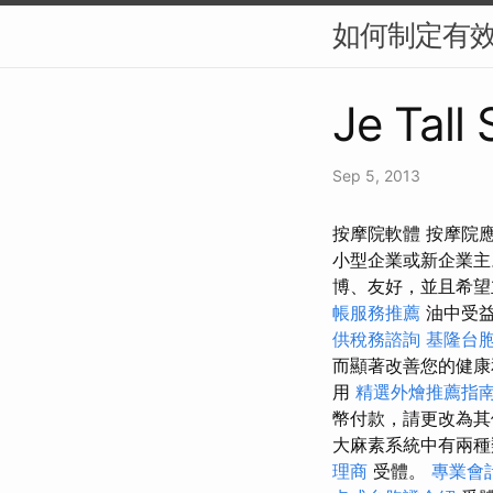
如何制定有效
Je Tall
Sep 5, 2013
按摩院軟體 按摩院
小型企業或新企業主
博、友好，並且希望
帳服務推薦
油中受
供稅務諮詢
基隆台
而顯著改善您的健
用
精選外燴推薦指
幣付款，請更改為其
大麻素系統中有兩
理商
受體。
專業會