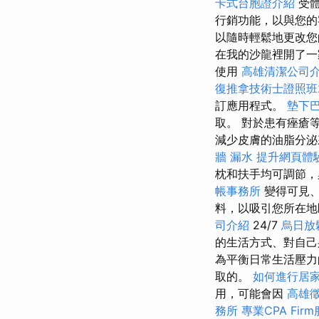
卡式台胞證介紹
受體
行銷功能，以與您
以隨時輕鬆地更改您
在我的沙龍裡開了一
使用
高雄清潔公司
復推拿技術士證照班2
訂應用程式。
墊下
取。 對於患有痤瘡
減少皮膚的油脂分
牆 漏水
提升網頁體驗的
枕和扶手均可調節，
帳事務所
變得可見
料，以吸引您所在地
司介紹
24/7
烏日放
的生活方式、對自己
為平衡日常生活壓力
取的。
如何進行居
用，可能會因
高雄
務所
專業CPA Fir