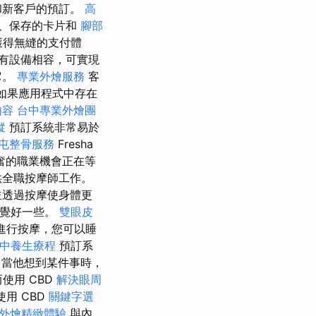
和新客戶的預訂。
高
、保存的卡片和
腳部
獲得無縫的支付體
有設備相容，可實現
它。
專業外燴服務
客
如果應用程式中存在
內容
台中專業外燴團
蹤
預訂系統非常易於
屯整骨服務
Fresha
奮的職業機會正在等
供全職按摩師工作。
並透過按摩使身體更
感覺好一些。
雙眼皮
進行按摩，您可以睡
中養生療程
預訂系
當他想到某件事時，
使用 CBD
解決眼周
用 CBD
關鍵字選
外燴精緻體驗
與內