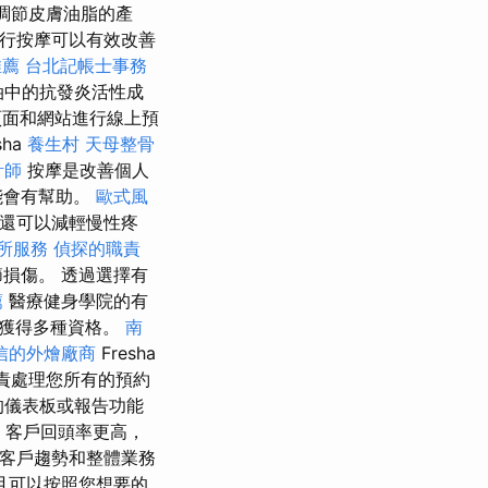
調節皮膚油脂的產
進行按摩可以有效改善
推薦
台北記帳士事務
油中的抗發炎活性成
面和網站進行線上預
sha
養生村
天母整骨
計師
按摩是改善個人
能會有幫助。
歐式風
，還可以減輕慢性疼
所服務
偵探的職責
損傷。 透過選擇有
薦
醫療健身學院的有
中獲得多種資格。
南
信的外燴廠商
Fresha
責處理您所有的預約
進的儀表板或報告功能
。 客戶回頭率更高，
、客戶趨勢和整體業務
且可以按照您想要的