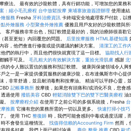
摩療法。 最有效的沙龍軟體，具有行銷功能，可增加您的業務
案：縮小毛孔療程
台中放鬆按摩
柬埔寨旅遊簽證辦理
使用連結
外燴服務
Fresha
牙科治療資訊
卡終端安全地處理客戶付款，以
餐點外燴服務
小型聚會外燴推薦
優雅且用戶友好的沙龍軟體與所
。 客戶服務非常出色，預訂軟體是最好的，我的治療師很喜歡
（甚至更短）內回覆您的問題。
后里按摩服務
HTML基礎知識
內容，他們會進行修復或提供建議的解決方案。
清潔工的工作
在他們的執行中，而且他們很快就實現了這一目標。
協助找人行
切都觸手可及。
毛孔粗大的有效解決方案，重拾光滑肌膚
感謝
北
供的令人難以置信的服務和預訂軟體。 健康與保健領域令人興
客戶之一是一家提供優質服務的健康沙龍，在布達佩斯市中心提
沫，非常舒適，並且耐消毒劑和按摩油。 精油可以平靜心靈，
CBD
記帳事務所
按摩後，如果您有頭痛和/或消化不良，您會
透過使用
撥筋美容
CBD
輕鬆消除雙下巴的雙下巴醫美療程
油
障礙。
按摩療程介紹
在使用了之前公司的多個系統後，Fresha
台
按摩推薦
它擁有您的業務所需的一切以及更多。
快速打掃小技巧
。 使用 THC
整復師
時，我們可能會感到中毒或過度活躍，而
時不會發生這種情況。
找值得信賴的Accounting Firm
然而，使
摩有很多好處，我們上面已經討論過。
臺中 整骨 推薦
CBD
歐式