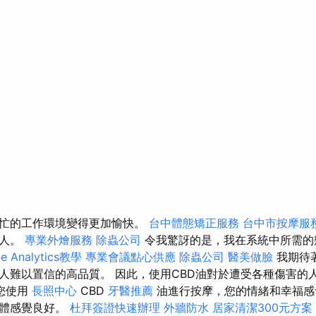
繁忙的工作環境變得更加愉快。
台中體態矯正服務
台中市按摩服
個人。
專業外燴服務
除蟲公司
令我驚訝的是，我在系統中所需的
e Analytics教學
專業會議點心供應
除蟲公司
醫美做臉
我期待
人難以置信的高品質。 因此，使用CBD油對於遭受各種傷害的
您使用
長照中心
CBD
牙醫推薦
油進行按摩，您的情緒和幸福感
身體感覺良好。
杜拜簽證快速辦理
外牆防水
居家清潔300元方案