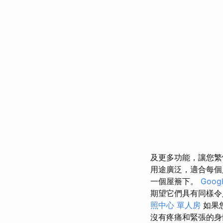
及更多功能，讓您
用途廣泛，適合每
一個屋簷下。
Googl
期望它們具有同樣令
照中心 單人房
如果
沒有疼痛和緊張的