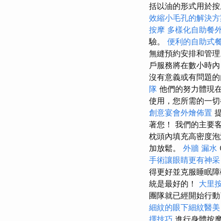
括以油的形式用於按
效縮小毛孔的解決方
按摩
多樣化自助餐
驗。
便利的自助式
無縫預約安排和管理
戶服務將在數小時內
沒有意義或有問題的
隊
他們的努力體現
使用，您所需的一
創意宴會外燴佈置
提
著您！ 我們的主要
枕頭內填充高密度泡
加放鬆。
外牆 漏水
手術讓眼睛更有神采
得更好並克服睡眠
統是最好的！
大里
團隊就已經開始行動了
細紋的眼下細紋醫美
擇技巧
進行身體按