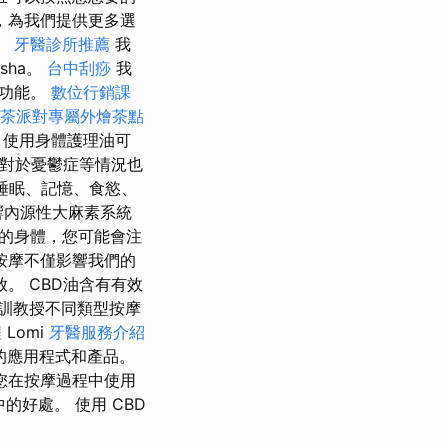
，為我們提供更多選
。
牙醫診所推薦
我
esha。
台中刮痧
我
多功能。
數位行銷課
茶派對專屬外燴茶點
 使用身體護理油可
摩對於憂鬱症等情況也
睡眠、記憶、食慾、
響內源性大麻素系統
的身體，您可能會注
按摩不僅影響我們的
。 CBD油含有有效
訓教授不同類型按摩
程
Lomi
牙醫服務介紹
的應用程式和產品。
您在按摩過程中使用
的好處。 使用 CBD