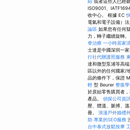
紹
或者這些人已經
ISO9001、IAT
收中心。 根據 EC
電氣和電子設備）
論區
如果您有任何
力，轉子繼續旋轉
脊治療
一小時居家
士達是中國深圳一
行社代辦護照服務
達和微型泵浦等高端
區以外的任何國家/
品的條件下，保證 MG
輕
型 Beurer
整復學
於原始零售購買者，
產品。
偵探公司資
壓、體溫、脈搏、溫
冊。
浪漫戶外婚禮
助
專業的SEO服務
台中泰式放鬆按摩