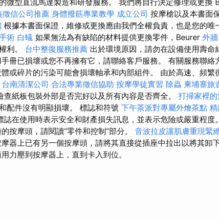
微型直流馬達製造和研發服務。 我們將自行決定修理或更換 Beure
義徵信公司推薦
身體撥筋專業教學
成立公司
按摩槍以及本書面
紹
根據本書面保證，維修或更換應由我們全權負責，也是您的唯
手術
白蟻
如果無法為有缺陷的材料提供更換零件，Beurer
外牆
的權利。
台中整復服務推薦
出於環境原因，請勿在設備使用壽命
用手冊已損壞或您不再擁有它，請聯絡客戶服務。 有關服務聯絡
液體或碎片的污染可能會損壞軸承和內部組件。 由於高速、頻繁
務
台南清潔公司
合法專業徵信協助
按摩學徒實習
除蟲
柬埔寨旅
檢查紙板包裝外部是否完好以及所有內容是否齊全。
打掃家裡的
和配件沒有明顯損壞。 標誌和符號
下午茶派對專屬外燴茶點
精
標誌在使用時表示安全和財產損失訊息，並表示危險或嚴重程度
的按摩頭，請閱讀“零件和控制”部分。
音波拉皮讓肌膚重現緊
摩器上已有另一個按摩頭，請將其直接從插座中拉出以將其卸
用力壓到按摩器上，直到卡入到位。