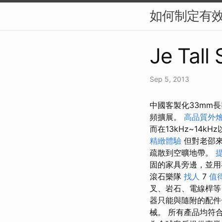
如何制定有效
Je Tall
Sep 5, 2013
中國客製化33mm長
頻擴展。
高品質外
而在13kHz~14
精緻體驗
但對老邵來
疏散到空曠地帶。
固的家具旁邊，並用
滾石樂隊
找人
7
值
叉、岩石、電線桿
器只能與隨附的配
械。 所有產品均符