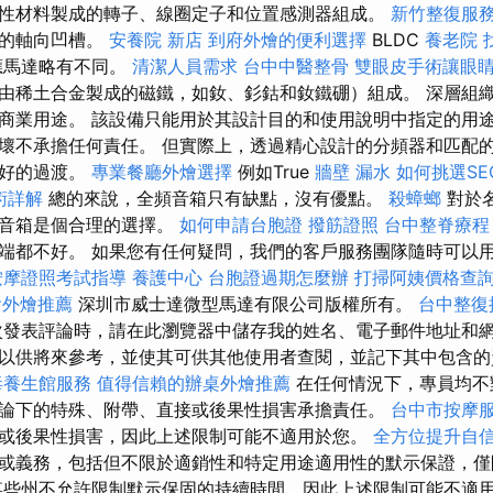
性材料製成的轉子、線圈定子和位置感測器組成。
新竹整復服
繞的軸向凹槽。
安養院 新店
到府外燴的便利選擇
BLDC
養老院
應馬達略有不同。
清潔人員需求
台中中醫整骨
雙眼皮手術讓眼
由稀土合金製成的磁鐵，如釹、釤鈷和釹鐵硼）組成。 深層組
商業用途。 該設備只能用於其設計目的和使用說明中指定的用途
壞不承擔任何責任。 但實際上，透過精心設計的分頻器和匹配
良好的過渡。
專業餐廳外燴選擇
例如True
牆壁 漏水
如何挑選SE
術詳解
總的來說，全頻音箱只有缺點，沒有優點。
殺蟑螂
對於
頻音箱是個合理的選擇。
如何申請台胞證
撥筋證照
台中整脊療
端都不好。 如果您有任何疑問，我們的客戶服務團隊隨時可以
按摩證照考試指導
養護中心
台胞證過期怎麼辦
打掃阿姨價格查
會外燴推薦
深圳市威士達微型馬達有限公司版權所有。
台中整復
發表評論時，請在此瀏覽器中儲存我的姓名、電子郵件地址和網
以供將來參考，並使其可供其他使用者查閱，並記下其中包含
毒養生館服務
值得信賴的辦桌外燴推薦
在任何情況下，專員均不
論下的特殊、附帶、直接或後果性損害承擔責任。
台中市按摩
或後果性損害，因此上述限制可能不適用於您。
全方位提升自
或義務，包括但不限於適銷性和特定用途適用性的默示保證，僅
些州不允許限制默示保固的持續時間，因此上述限制可能不適