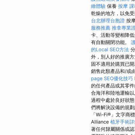
緻體驗
保養
按摩 課
乾燥的地方，以免受
台北辦理台胞證
按摩
服務推薦
推拿專業
卡、活動等變相降低
有自動關閉功能。
的Local SEO方法
分
外，別人好的推廣方
固不適用於購買已開
銷售此類產品和/或
page SEO優化技巧
的任何產品或其零件
合海洋和陸地運輸以
過程中處於良好狀
們將解決設備的規
「Wi-Fi®」文字
Alliance
植牙手術詳
著任何隸屬關係或