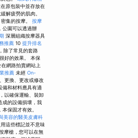
放在原包裝中並存放在
效緩解疲勞的肌肉。
、密集的按摩。
按摩
，公園可以透過辦
期
深層組織按摩器具
服務推薦
10
提升排名
，除了常見的套路
很好的效果。 本保
於在網路拍賣網站上
業推薦
未經
On-
、更換、更改或修改
設備和材料應具有適
，以確保運輸、裝卸
造成的設備損壞，我
，本保固才有效。
與美容的醫美皮膚科
用這些標記並不意味
按摩槍，您可以在無