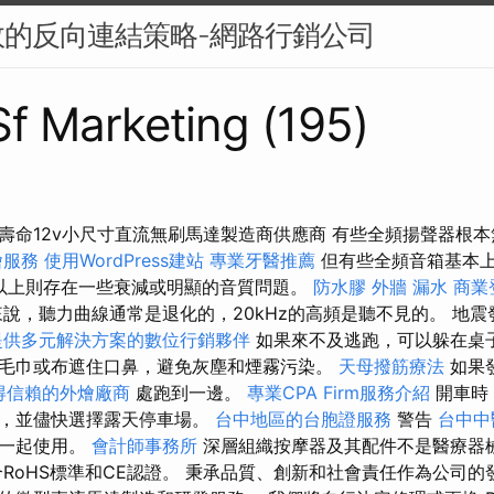
的反向連結策略-網路行銷公司
 Sf Marketing (195)
壽命12v小尺寸直流無刷馬達製造商供應商 有些全頻揚聲器根本無
燴服務
使用WordPress建站
專業牙醫推薦
但有些全頻音箱基本上
kHz以上則存在一些衰減或明顯的音質問題。
防水膠
外牆 漏水
商業
說，聽力曲線通常是退化的，20kHz的高頻是聽不見的。 地
提供多元解決方案的數位行銷夥伴
如果來不及逃跑，可以躲在桌
毛巾或布遮住口鼻，避免灰塵和煙霧污染。
天母撥筋療法
如果
得信賴的外燴廠商
處跑到一邊。
專業CPA Firm服務介紹
開車時
等，並儘快選擇露天停車場。
台中地區的台胞證服務
警告
台中中
件一起使用。
會計師事務所
深層組織按摩器及其配件不是醫療器
合RoHS標準和CE認證。 秉承品質、創新和社會責任作為公司