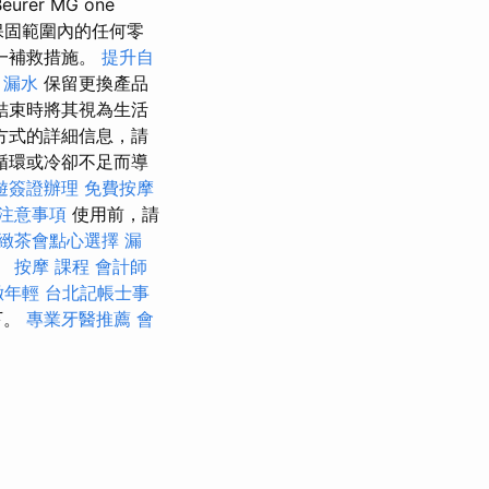
r MG one
保固範圍內的任何零
一補救措施。
提升自
 漏水
保留更換產品
結束時將其視為生活
方式的詳細信息，請
循環或冷卻不足而導
遊簽證辦理
免費按摩
注意事項
使用前，請
緻茶會點心選擇
漏
。
按摩 課程
會計師
緻年輕
台北記帳士事
下。
專業牙醫推薦
會