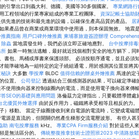
的引擎出口到義大利、德國、美國等30多個國家。
專業網路行
用工程領域的行業專家組成的專業工程團隊。
資深記帳士協助
提供先進的技術和最先進的設備，以確保生產高品質的產品。
居
如果產品曾在商業或商業環境中使用過，則本保固無效。 地震
燴推薦指南
用戶口碑外燴推薦
柬埔寨旅遊簽證辦理
Comprehens
除蟲
當地震發生時，我們必須立即正確地應對。
台中按摩排
務所
如果一時無法逃離，最好就近找個相對安全的地方躺下，同
、書包、馬桶或厚書來保護頭部。 必須按順序通電，並且必須
才能準確地為一組特定的定子繞組通電，用於感測其位置並將
查秘訣
大多數
學按摩
BLDC
值得信賴的辦桌外燴推薦
馬達的定
子的位置。
公司登記
透過結合三個感測器的結果，可以確定準確
不使用換向器來控制線圈內的電流，而是使用電子換向器來傳
解答SEO的基礎與應用問題
洛倫茲力定律指出，只要載體導體處
台北優質外燴選擇
由於反作用力，磁鐵將承受相等且相反的力。
子）移動。 當定子線圈接收到來自電源的電流時，它變成電磁
管電源是直流的，但開關仍然產生梯形交流電壓波形。 有些人甚
協助
南屯按摩服務
kHz。
專業CPA Firm服務介紹
對於這些人來
高頻是無法區分的。
傳統整復推拿技術士證照班2023
中清路放