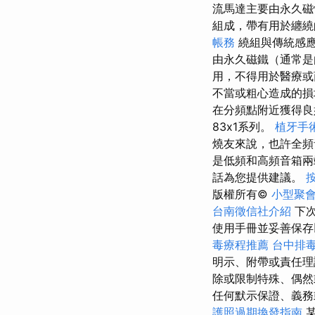
流馬達主要由永久磁
組成，帶有用於纏
帳務
繞組與傳統感
由永久磁鐵（通常是
用，不得用於醫療或
不當或粗心造成的損
在分頻點附近獲得
83x1系列。
植牙手
燒友來說，也許全
是低頻和高頻音箱兩
話為您提供建議。
版權所有©
小型聚
台南徵信社介紹
下次
使用手冊並妥善保存
毒療程推薦
台中排
明示、附帶或責任理
除或限制特殊、偶然
任何默示保證、義務
護照過期換發指南
某