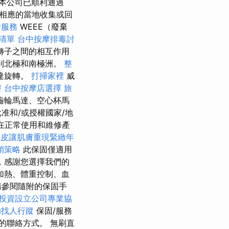
本公司已順利通過
/地區相應的當地收集或回
燴服務
WEEE（廢棄
清單
台中按摩排毒討
轉子之間的相互作用
到北極和南極洲。
整
達旋轉。
打掃家裡
威
膚
台中按摩店選擇
旅
齒輪馬達、空心杯馬
准和/或授權國家/地
在正常使用和維修產
拉皮讓肌膚重現緊緻年
銷策略
此保固僅適用
，感謝您選擇我們的
加熱、體重控制、血
請參閱隨附的保固手
投資設立公司專業協
助找人行蹤
保固/服務
的聯絡方式。 無刷直