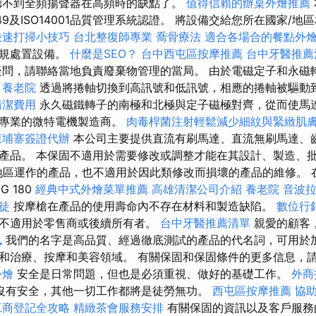
聽不到全頻揚聲器在高頻時的缺點了。
值得信賴的辦桌外燴推薦
F16949及ISO14001品質管理系統認證。 將設備交給您所在國家
快速打掃小技巧
台北整復師專業
喬骨療法
適合各場合的餐點外
法規處置設備。
什麼是SEO？
台中西屯區按摩推薦
台中牙醫推薦
疑問，請聯絡當地負責廢棄物管理的當局。 由於電磁定子和永磁
。
養老院
透過將捲軸切換到高訊號和低訊號，相應的捲軸被驅動
清潔費用
永久磁鐵轉子的南極和北極與定子磁極對齊，從而使馬
家專業的微特電機製造商。
肉毒桿菌注射輕鬆減少細紋與緊緻肌
柬埔寨簽證代辦
本公司主要提供直流有刷馬達、直流無刷馬達、
產品。 本保固不適用於需要修改或調整才能在其設計、製造、批
地區運作的產品，也不適用於因此類修改而損壞的產品的維修。 
 180
經典中式外燴菜單推薦
高雄清潔公司介紹
養老院
音波
徒
按摩槍在產品的使用壽命內不存在材料和製造缺陷。
數位行
不適用於零售商或後續所有者。
台中牙醫推薦清單
親愛的顧客
訊
我們的名字是高品質、經過徹底測試的產品的代名詞，可用於
和治療、按摩和美容領域。 有關保固和保固條件的更多信息，
外燴
安全是日常問題，但也是必須重視、做好的基礎工作。
外商
沒有安全，其他一切工作都將是徒勞無功。
西屯區按摩推薦
協
工商登記全攻略
精緻茶會服務安排
有關保固的資訊以及客戶服務