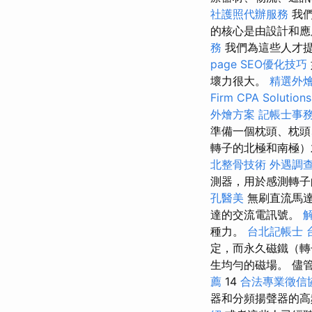
社護照代辦服務
我們
的核心是由設計和應
務
我們為這些人才
page SEO優化技巧
壞力很大。
精選外
Firm CPA Solutions
外燴方案
記帳士事
準備一個枕頭、枕頭
轉子的北極和南極）
北整骨技術
外遇調
測器，用於感測轉
孔醫美
無刷直流馬達
達的交流電訊號。
種力。
台北記帳士
定，而永久磁鐵（轉
生均勻的磁場。 儘
薦
14
合法專業徵信
器和分頻揚聲器的