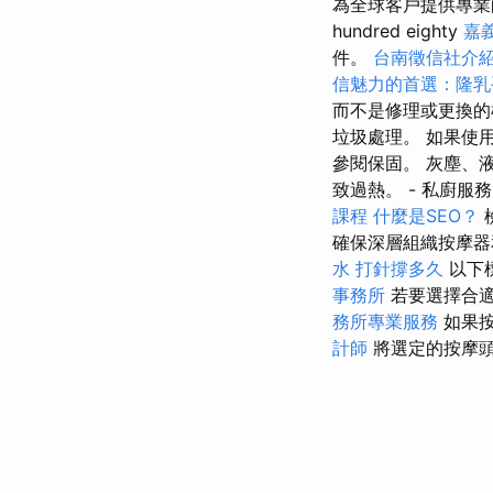
為全球客戶提供專業的
hundred eighty
嘉
件。
台南徵信社介
信魅力的首選：隆乳
而不是修理或更換
垃圾處理。 如果使
參閱保固。 灰塵、
致過熱。 - 私廚服
課程
什麼是SEO？
確保深層組織按摩器
水 打針撐多久
以下
事務所
若要選擇合適
務所專業服務
如果按
計師
將選定的按摩頭