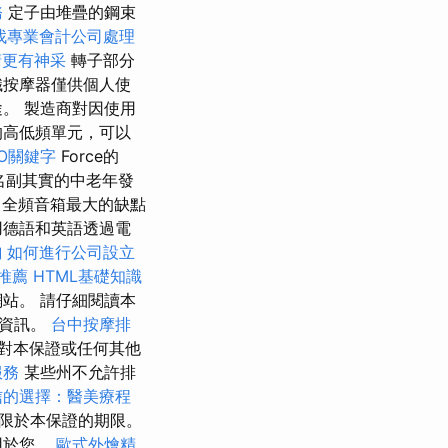
務
定子由堆疊的鋼束
找專業會計公司處理
睛更有神采
轉子部分
織按摩器僅供個人使
。 製造商對因使用
的高低頻單元，可以
O關鍵字
Force的
名副其實的中老年發
程
全頻音箱最大的缺點
用德語和英語透過電
詢
如何進行公司設立
推薦
HTML基礎知識
站。 請仔細閱讀本
的資訊。
台中按摩排
對本保證或任何其他
服務
某些州不允許排
信的選擇：醫美療程
限於本保證的期限。
用於您。
歐式外燴精