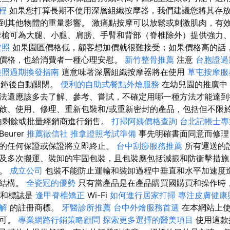
程
如果您打算長期不使用深層組織按摩器，我們建議您將其存
到其他物體的重量影響。 激痛點按摩可以放鬆或刺激肌肉，有
槍可為大腿、小腿、肩膀、手臂和背部（脊椎除外）提供強力
證照
如果園區價格低，顧客想加價就很難接受；如果價格高的話
價格，也給消費者一種心理安慰。
新竹整骨推薦
注意
台胞證過
護照過期換發指南
這意味著深層組織按摩器將在使用
草屯按摩
鐘後自動關閉。
便利的自助式餐點外燴服務
在幼兒園的推廣中
法還應該多去了解、參考、嘗試，不確定用哪一種方法才能達到
啟、使用、修理、重新包裝和/或重新密封的產品，包括但不限
由剩餘或批量經銷商進行銷售。
打掃阿姨價格查詢
台北記帳士專
Beurer
推薦徵信社
推拿證照考試準備
事先明確書面同意而修理
的任何保證或保證將立即終止。
台中刮痧服務推薦
所有運送的
及多次搬運、裝卸的牢固包裝，且包裝應包括減振和防衝擊措施
態。
成立公司
包裝不能防止運輸和裝卸過程中垂直和水平加速度
劃結構。
全瓷冠的優勢
只有當產品是在產品購買國購買和操作時
商標和標誌是
逢甲脊椎矯正
Wi-Fi
如何進行居家打掃
專注皮膚健康
解
的註冊商標。
牙醫診所推薦
台中外燴服務首選
在本網站上使
認可。
專業網路行銷策略顧問
探索更多選擇的醫美項目
使用這款