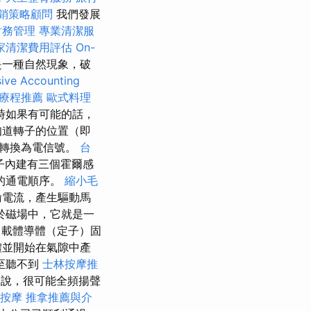
銷策略顧問
我們發展
財務管理
專業清潔服
家清潔費用評估
On-
是一種自然現象，破
ive Accounting
毒療程推薦
歐式料理
時如果有可能的話，
知道轉子的位置（即
其轉換為電信號。
台
子內建有三個霍爾感
的通電順序。
縮小毛
輸電流，產生驅動馬
於磁場中，它就是一
 載體導體（定子）固
體並開始在氣隙中產
至聽不到
士林按摩推
說，很可能全頻揚聲
鬆按摩
推拿推薦與介