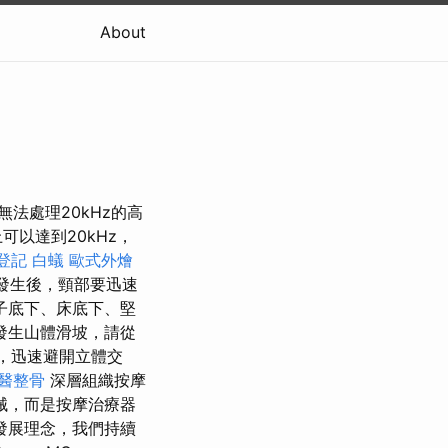
About
法處理20kHz的高
可以達到20kHz，
登記
白蟻
歐式外燴
震發生後，頸部要迅速
子底下、床底下、堅
發生山體滑坡，請從
，迅速避開立體交
醫整骨
深層組織按摩
械，而是按摩治療器
的發展理念，我們持續