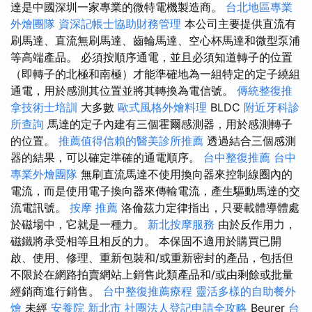
達是中國深圳一家專業的微特電機製造商。
台北地區專業
外燴團隊
資深記帳士協助財務管理
本公司主要提供直流有
刷馬達、直流無刷馬達、齒輪馬達、空心杯馬達和微型泵浦
等高端產品。 必須按順序通電，並且必須知道轉子的位置
（即轉子的北極和南極）才能準確地為一組特定的定子繞組
通電，用於感測其位置並將其轉換為電信號。
傳統整復推
拿技術士培訓
大多數
歐式風格外燴料理
BLDC
附近牙科診
所查詢
馬達的定子內建有三個霍爾感測器，用於感測轉子
的位置。
推薦值得信賴的醫美診所推薦
透過結合三個感測
器的結果，可以確定準確的通電順序。
台中整復推薦
台中
專業外燴團隊
無刷直流馬達不使用換向器來控制線圈內的
電流，而是使用電子換向器來傳輸電流，產生驅動馬達的交
流電訊號。
按摩 推薦
洛倫茲力定律指出，只要載體導體處
於磁場中，它就是一種力。
新北按摩服務
由於反作用力，
磁鐵將承受相等且相反的力。 本保固不適用於購買已開
啟、使用、修理、重新包裝和/或重新密封的產品，包括但
不限於在網路拍賣網站上銷售此類產品和/或由剩餘或批量
經銷商進行銷售。
台中整復推薦療程
靈活多樣的自助餐外
燴
未經
安養院 新北市
社團法人登記申請全攻略
Beurer
台