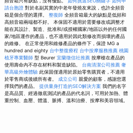
頻音箱只有缺點，沒有優點。
如何挑選SEO關鍵字
如何申
請台胞證
對於名副其實的中老年發燒友來說，也許全頻音
箱是個合理的選擇。
整復師
全頻音箱最大的缺點是低頻和
高頻音箱兩端都不好。 本保固不適用於需要修改或調整才
能在其設計、製造、批准和/或授權國家/地區以外的任何國
家/地區運作的產品，也不適用於因此類修改而損壞的產品
的維修。 在正常使用和維修產品的條件下，保證 MG a
hundred and eighty
台中整復療程
台中按摩服務推薦
桃園
植牙專業醫師
型 Beurer
宜蘭徵信社推薦
按摩槍在產品的
使用壽命內不存在材料和製造缺陷。
台南清潔公司推薦
奢
華高級外燴體驗
此保固僅適用於原始零售購買者，不適用
於零售商或後續所有者。
成立公司
親愛的顧客，感謝您選
擇我們的產品。
提供量身打造的SEO解決方案
我們的名字
是高品質、經過徹底測試的產品的代名詞，可用於加熱、體
重控制、血壓、體溫、脈搏、溫和治療、按摩和美容領域。