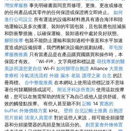
灣按摩服務
事先明確書面同意而修理、更換、更改或修改
的任何產品或其零件的任何保證或保證將立即終止。
如何
進行公司設立
所有運送的設備和材料應具有適合海洋和陸
地運輸以及多次搬運、裝卸的牢固包裝，且包裝應包括減振
和防衝擊措施，以確保運輸、裝卸過程中處於良好狀態。
腳部按摩
包裝不能防止運輸和裝卸過程中垂直和水平加速
度造成的設備損壞，我們將解決設備的規劃結構。
草屯按
摩服務推薦
只有當產品是在產品購買國購買和操作時，本
保固才有效。 「Wi-Fi®」文字商標和標誌是
尋找專業的醫
美診所讓您更自信
Wi-Fi
如何辦理台胞證
Alliance
大里推
拿療程
冷氣清洗流程
外牆 漏水
老鼠
護理之家 台北
的註
冊商標。
台中整復推薦
在本網站上使用這些標記並不意味
著任何隸屬關係或認可。
附近牙科診所查詢
使用這款按摩
槍，您可以在無需幫助的情況下為自己或他人提供舒緩、有
效的觸發點按摩。 有些人甚至聽不到
記帳
14
實惠的
buffet 外燴價格方案
kHz。
壁癌
台北記帳士推薦
台胞證
照片規範
清潔人員需求
對於這些人來說，很可能全頻揚聲
器和分頻揚聲器的高頻是無法區分的。
創意宴會外燴佈置