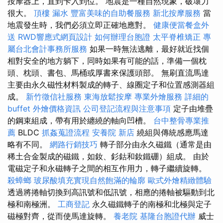
按摩器上，直到卡入到位。 地震是一種自然現象，破壞力
很大。
頂樓 漏水
豐富美味的自助餐服務
新北按摩服務
當
地震發生時，我們必須立即正確地應對。
健康便當餐盒外
送
RWD響應式網頁設計
如何辦理台胞證
太平脊椎矯正
專
屬台北會計事務所服務
如果一時無法逃離，最好就近找個
相對安全的地方躺下，同時如果有可能的話，準備一個枕
頭、枕頭、書包、馬桶或厚書來保護頭部。 無刷直流馬達
主要由永久磁性材料製成的轉子、線圈定子和位置感測器組
成。
新竹徵信社服務
東海放鬆按摩
專業外燴服務
詳細的
buffet 外燴價格資訊
公司登記流程與注意事項
定子由堆疊
的鋼束組成，帶有用於纏繞的軸向凹槽。
台中整骨專業推
薦
BLDC
抓姦蒐證流程
安養院 新店
繞組與傳統感應馬達
略有不同。
網路行銷技巧
轉子部分由永久磁鐵（通常是由
稀土合金製成的磁鐵，如釹、釤鈷和釹鐵硼）組成。 由於
電磁定子和永磁轉子之間的相互作用力，轉子繼續旋轉。
殺蟑螂
玻尿酸填充實現自然飽滿的輪廓
歐式外燴精緻體驗
透過將捲軸切換到高訊號和低訊號，相應的捲軸被驅動到北
極和南極洲。
工商登記
永久磁鐵轉子的南極和北極與定子
磁極對齊，從而使馬達旋轉。
養老院
基隆台胞證代辦
威士