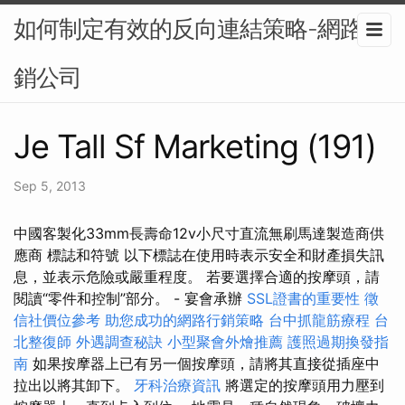
如何制定有效的反向連結策略-網路行
銷公司
Je Tall Sf Marketing (191)
Sep 5, 2013
中國客製化33mm長壽命12v小尺寸直流無刷馬達製造商供
應商 標誌和符號 以下標誌在使用時表示安全和財產損失訊
息，並表示危險或嚴重程度。 若要選擇合適的按摩頭，請
閱讀“零件和控制”部分。 - 宴會承辦
SSL證書的重要性
徵
信社價位參考
助您成功的網路行銷策略
台中抓龍筋療程
台
北整復師
外遇調查秘訣
小型聚會外燴推薦
護照過期換發指
南
如果按摩器上已有另一個按摩頭，請將其直接從插座中
拉出以將其卸下。
牙科治療資訊
將選定的按摩頭用力壓到