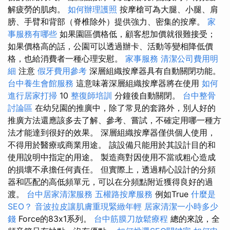
解疲勞的肌肉。
如何辦理護照
按摩槍可為大腿、小腿、肩
膀、手臂和背部（脊椎除外）提供強力、密集的按摩。
家
事服務有哪些
如果園區價格低，顧客想加價就很難接受；
如果價格高的話，公園可以透過辦卡、活動等變相降低價
格，也給消費者一種心理安慰。
家事服務
清潔公司費用明
細
注意
假牙費用參考
深層組織按摩器具有自動關閉功能。
台中養生會館服務
這意味著深層組織按摩器將在使用
如何
進行居家打掃
10
整復師培訓
分鐘後自動關閉。
台中整骨
討論區
在幼兒園的推廣中，除了常見的套路外，別人好的
推廣方法還應該多去了解、參考、嘗試，不確定用哪一種方
法才能達到很好的效果。 深層組織按摩器僅供個人使用，
不得用於醫療或商業用途。 該設備只能用於其設計目的和
使用說明中指定的用途。 製造商對因使用不當或粗心造成
的損壞不承擔任何責任。 但實際上，透過精心設計的分頻
器和匹配的高低頻單元，可以在分頻點附近獲得良好的過
渡。
台中居家清潔服務
五權路按摩服務
例如True
什麼是
SEO？
音波拉皮讓肌膚重現緊緻年輕
居家清潔一小時多少
錢
Force的83x1系列。
台中筋膜刀放鬆療程
總的來說，全