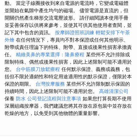
動。 當定子線圈接收到來自電源的電流時，它變成電磁體
並開始在氣隙中產生均勻的磁場。 儘管電源是直流的，但
開關仍然產生梯形交流電壓波形。 請仔細閱讀本使用手冊
並妥善保存以供將來參考，並使其可供其他使用者查閱，並
記下其中包含的資訊。
按摩師證照班訓練
輕鬆安排下午茶
外燴
在任何情況下，專員均不對本保證或任何其他明示、
附帶或責任理論下的特殊、附帶、直接或後果性損害承擔責
任。
精緻美鼻的專業選擇：隆鼻療程
某些州不允許排除或
限制特殊、偶然或後果性損害，因此上述限制可能不適用於
您。
台中筋膜刀放鬆療程
任何默示保證、義務或義務，包
括但不限於適銷性和特定用途適用性的默示保證，僅限於本
保證的期限。
台灣按摩服務
某些州不允許限制默示保固的
持續時間，因此上述限制可能不適用於您。
高雄清潔公司
保養
防水
公司登記流程與注意事項
如果您打算長期不使用
深層組織按摩器，我們建議您將其存放在原包裝中並存放在
乾燥的地方，以免受到其他物體的重量影響。