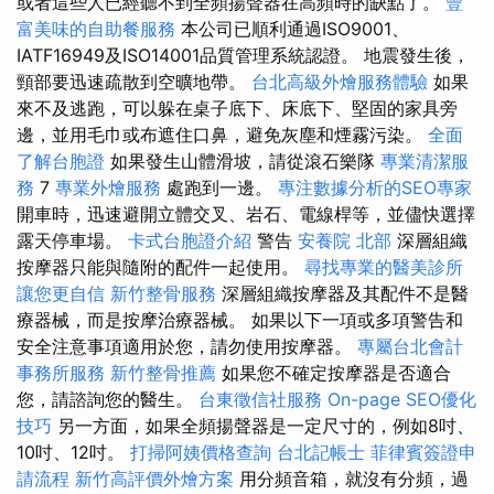
或者這些人已經聽不到全頻揚聲器在高頻時的缺點了。
豐
富美味的自助餐服務
本公司已順利通過ISO9001、
IATF16949及ISO14001品質管理系統認證。 地震發生後，
頸部要迅速疏散到空曠地帶。
台北高級外燴服務體驗
如果
來不及逃跑，可以躲在桌子底下、床底下、堅固的家具旁
邊，並用毛巾或布遮住口鼻，避免灰塵和煙霧污染。
全面
了解台胞證
如果發生山體滑坡，請從滾石樂隊
專業清潔服
務
7
專業外燴服務
處跑到一邊。
專注數據分析的SEO專家
開車時，迅速避開立體交叉、岩石、電線桿等，並儘快選擇
露天停車場。
卡式台胞證介紹
警告
安養院 北部
深層組織
按摩器只能與隨附的配件一起使用。
尋找專業的醫美診所
讓您更自信
新竹整骨服務
深層組織按摩器及其配件不是醫
療器械，而是按摩治療器械。 如果以下一項或多項警告和
安全注意事項適用於您，請勿使用按摩器。
專屬台北會計
事務所服務
新竹整骨推薦
如果您不確定按摩器是否適合
您，請諮詢您的醫生。
台東徵信社服務
On-page SEO優化
技巧
另一方面，如果全頻揚聲器是一定尺寸的，例如8吋、
10吋、12吋。
打掃阿姨價格查詢
台北記帳士
菲律賓簽證申
請流程
新竹高評價外燴方案
用分頻音箱，就沒有分頻，過