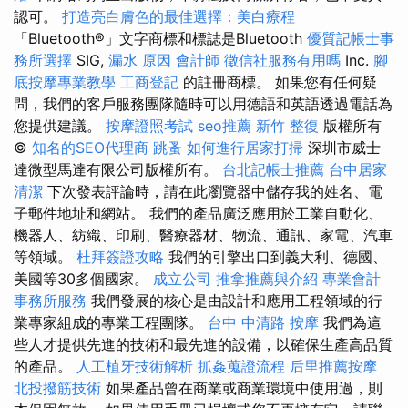
認可。
打造亮白膚色的最佳選擇：美白療程
「Bluetooth®」文字商標和標誌是Bluetooth
優質記帳士事
務所選擇
SIG,
漏水 原因
會計師
徵信社服務有用嗎
Inc.
腳
底按摩專業教學
工商登記
的註冊商標。 如果您有任何疑
問，我們的客戶服務團隊隨時可以用德語和英語透過電話為
您提供建議。
按摩證照考試
seo推薦
新竹 整復
版權所有
©
知名的SEO代理商
跳蚤
如何進行居家打掃
深圳市威士
達微型馬達有限公司版權所有。
台北記帳士推薦
台中居家
清潔
下次發表評論時，請在此瀏覽器中儲存我的姓名、電
子郵件地址和網站。 我們的產品廣泛應用於工業自動化、
機器人、紡織、印刷、醫療器材、物流、通訊、家電、汽車
等領域。
杜拜簽證攻略
我們的引擎出口到義大利、德國、
美國等30多個國家。
成立公司
推拿推薦與介紹
專業會計
事務所服務
我們發展的核心是由設計和應用工程領域的行
業專家組成的專業工程團隊。
台中 中清路 按摩
我們為這
些人才提供先進的技術和最先進的設備，以確保生產高品質
的產品。
人工植牙技術解析
抓姦蒐證流程
后里推薦按摩
北投撥筋技術
如果產品曾在商業或商業環境中使用過，則