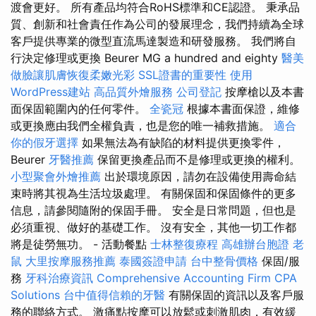
渡會更好。 所有產品均符合RoHS標準和CE認證。 秉承品
質、創新和社會責任作為公司的發展理念，我們持續為全球
客戶提供專業的微型直流馬達製造和研發服務。 我們將自
行決定修理或更換 Beurer MG a hundred and eighty
醫美
做臉讓肌膚恢復柔嫩光彩
SSL證書的重要性
使用
WordPress建站
高品質外燴服務
公司登記
按摩槍以及本書
面保固範圍內的任何零件。
全瓷冠
根據本書面保證，維修
或更換應由我們全權負責，也是您的唯一補救措施。
適合
你的假牙選擇
如果無法為有缺陷的材料提供更換零件，
Beurer
牙醫推薦
保留更換產品而不是修理或更換的權利。
小型聚會外燴推薦
出於環境原因，請勿在設備使用壽命結
束時將其視為生活垃圾處理。 有關保固和保固條件的更多
信息，請參閱隨附的保固手冊。 安全是日常問題，但也是
必須重視、做好的基礎工作。 沒有安全，其他一切工作都
將是徒勞無功。 - 活動餐點
士林整復療程
高雄辦台胞證
老
鼠
大里按摩服務推薦
泰國簽證申請
台中整骨價格
保固/服
務
牙科治療資訊
Comprehensive Accounting Firm CPA
Solutions
台中值得信賴的牙醫
有關保固的資訊以及客戶服
務的聯絡方式。 激痛點按摩可以放鬆或刺激肌肉，有效緩