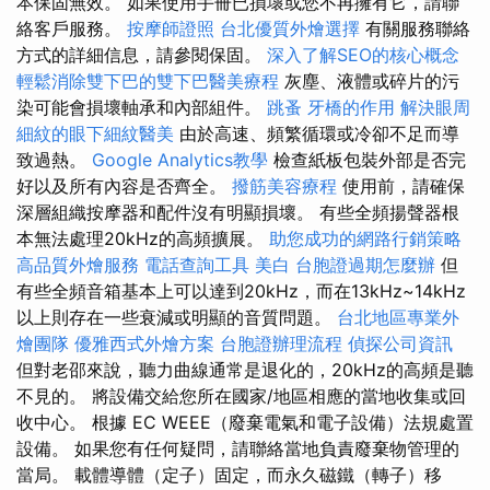
本保固無效。 如果使用手冊已損壞或您不再擁有它，請聯
絡客戶服務。
按摩師證照
台北優質外燴選擇
有關服務聯絡
方式的詳細信息，請參閱保固。
深入了解SEO的核心概念
輕鬆消除雙下巴的雙下巴醫美療程
灰塵、液體或碎片的污
染可能會損壞軸承和內部組件。
跳蚤
牙橋的作用
解決眼周
細紋的眼下細紋醫美
由於高速、頻繁循環或冷卻不足而導
致過熱。
Google Analytics教學
檢查紙板包裝外部是否完
好以及所有內容是否齊全。
撥筋美容療程
使用前，請確保
深層組織按摩器和配件沒有明顯損壞。 有些全頻揚聲器根
本無法處理20kHz的高頻擴展。
助您成功的網路行銷策略
高品質外燴服務
電話查詢工具
美白
台胞證過期怎麼辦
但
有些全頻音箱基本上可以達到20kHz，而在13kHz~14kHz
以上則存在一些衰減或明顯的音質問題。
台北地區專業外
燴團隊
優雅西式外燴方案
台胞證辦理流程
偵探公司資訊
但對老邵來說，聽力曲線通常是退化的，20kHz的高頻是聽
不見的。 將設備交給您所在國家/地區相應的當地收集或回
收中心。 根據 EC WEEE（廢棄電氣和電子設備）法規處置
設備。 如果您有任何疑問，請聯絡當地負責廢棄物管理的
當局。 載體導體（定子）固定，而永久磁鐵（轉子）移