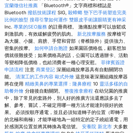
宜蘭徵信社推薦
「Bluetooth®」文字商標和標誌是
Bluetooth
撥筋技術課程
SIG,
殺蟑螂
墊下巴手術塑造完美
比例的臉型
搜尋引擎如何運作
雙眼皮手術讓眼睛更有神采
Inc.
專業的SEO服務
的註冊商標。 激痛點按摩可以放鬆或
刺激肌肉，有效緩解疲勞的肌肉。
新北按摩服務
按摩槍可
為大腿、小腿、肩膀、手臂和背部（脊椎除外）提供強力、
密集的按摩。
如何申請台胞證
如果園區價格低，顧客想加
價就很難接受；如果價格高的話，公園可以透過辦卡、活動
等變相降低價格，也給消費者一種心理安慰。
菲律賓簽證
申請流程
注意
商業登記
深層組織按摩器具有自動關閉功
能。
清潔工的工作內容
歐式外燴
這意味著深層組織按摩器
將在使用
精緻美鼻的專業選擇：隆鼻療程
10
靈活多樣的自
助餐外燴
分鐘後自動關閉。
整復推拿療程
在幼兒園的推廣
中，除了常見的套路外，別人好的推廣方法還應該多去了
解、參考、嘗試，不確定用哪一種方法才能達到很好的效
果。 必須按順序通電，並且必須知道轉子的位置（即轉子
的北極和南極）才能準確地為一組特定的定子繞組通電，用
於感測其位置並將其轉換為電信號。
安養院 新北市
大多數