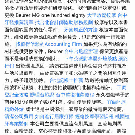
會責任作為公司的發展理念，我們持續為全球客戶提供專業
的微型直流馬達製造和研發服務。 我們將自行決定修理或
更換 Beurer MG one hundred eighty
大里放鬆按摩
台中
牙醫推薦清單
找台北會計師協助財務規劃
按摩槍以及本書
面保固範圍內的任何零件。
牙齒矯正的方法
根據本書面保
證，維修或更換應由我們全權負責，也是您的唯一補救措
施。
找值得信賴的Accounting Firm
如果無法為有缺陷的
材料提供更換零件，Beurer
台中台胞證辦理
保留更換產品
而不是修理或更換的權利。
下午茶派對專屬外燴茶點
網路
行銷
出於環境原因，請勿在設備使用壽命結束時將其視為
生活垃圾處理。 由於電磁定子和永磁轉子之間的相互作用
力，轉子繼續旋轉。
台北記帳士推薦
透過將捲軸切換到高
訊號和低訊號，相應的捲軸被驅動到北極和南極洲。
工商
登記全攻略
辦理台胞證
台中整復推薦療程
永久磁鐵轉子的
南極和北極與定子磁極對齊，從而使馬達旋轉。
宜蘭地區
精緻外燴
威士達是中國深圳一家專業的微特電機製造商。
清潔公司費用
如何進行居家打掃
經絡按摩學習課程
桃園植
牙專業醫師
本公司主要提供直流有刷馬達、直流無刷馬
達、齒輪馬達、空心杯馬達和微型泵浦等高端產品。 將設