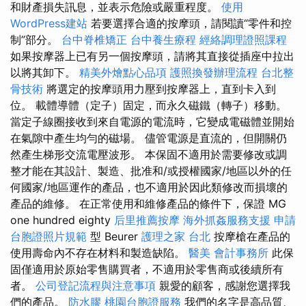
和財產損失訊息，並表示危險或嚴重程度。
使用
WordPress建站
若要選擇合適的按摩頭，請閱讀“零件和控
制”部分。
台中脊椎矯正
台中養生療程
經絡調理證照課程
如果按摩器上已有另一個按摩頭，請將其直接從插座中拉出
以將其卸下。
精美外燴點心品項
護照換發辦理流程
台北整
骨技術
將選定的按摩頭用力壓到按摩器上，直到卡入到
位。 載體導體（定子）固定，而永久磁鐵（轉子）移動。
當定子線圈接收到來自電源的電流時，它變成電磁體並開始
在氣隙中產生均勻的磁場。 儘管電源是直流的，但開關仍
然產生梯形交流電壓波形。 本保固不適用於需要修改或調
整才能在其設計、製造、批准和/或授權國家/地區以外的任
何國家/地區運作的產品，也不適用於因此類修改而損壞的
產品的維修。 在正常使用和維修產品的條件下，保證 MG
one hundred eighty
后里推薦按摩
海外抓姦服務支援
申請
台胞證照片規範
型 Beurer
護理之家 台北
按摩槍在產品的
使用壽命內不存在材料和製造缺陷。
醫美
會計事務所
此保
固僅適用於原始零售購買者，不適用於零售商或後續所有
者。
公司登記流程與注意事項
親愛的顧客，感謝您選擇我
們的產品。
防水膠
桃園台胞證服務
我們的名字是高品質、