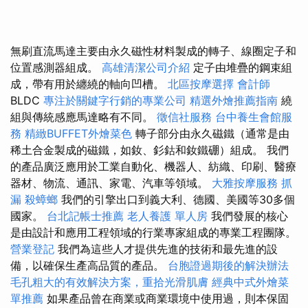
無刷直流馬達主要由永久磁性材料製成的轉子、線圈定子和
位置感測器組成。
高雄清潔公司介紹
定子由堆疊的鋼束組
成，帶有用於纏繞的軸向凹槽。
北區按摩選擇
會計師
BLDC
專注於關鍵字行銷的專業公司
精選外燴推薦指南
繞
組與傳統感應馬達略有不同。
徵信社服務
台中養生會館服
務
精緻BUFFET外燴菜色
轉子部分由永久磁鐵（通常是由
稀土合金製成的磁鐵，如釹、釤鈷和釹鐵硼）組成。 我們
的產品廣泛應用於工業自動化、機器人、紡織、印刷、醫療
器材、物流、通訊、家電、汽車等領域。
大雅按摩服務
抓
漏
殺蟑螂
我們的引擎出口到義大利、德國、美國等30多個
國家。
台北記帳士推薦
老人養護 單人房
我們發展的核心
是由設計和應用工程領域的行業專家組成的專業工程團隊。
營業登記
我們為這些人才提供先進的技術和最先進的設
備，以確保生產高品質的產品。
台胞證過期後的解決辦法
毛孔粗大的有效解決方案，重拾光滑肌膚
經典中式外燴菜
單推薦
如果產品曾在商業或商業環境中使用過，則本保固