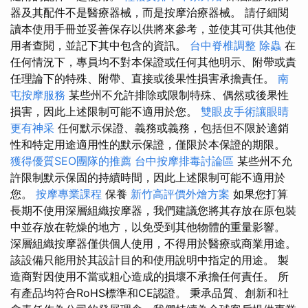
器及其配件不是醫療器械，而是按摩治療器械。 請仔細閱
讀本使用手冊並妥善保存以供將來參考，並使其可供其他使
用者查閱，並記下其中包含的資訊。
台中脊椎調整
除蟲
在
任何情況下，專員均不對本保證或任何其他明示、附帶或責
任理論下的特殊、附帶、直接或後果性損害承擔責任。
南
屯按摩服務
某些州不允許排除或限制特殊、偶然或後果性
損害，因此上述限制可能不適用於您。
雙眼皮手術讓眼睛
更有神采
任何默示保證、義務或義務，包括但不限於適銷
性和特定用途適用性的默示保證，僅限於本保證的期限。
獲得優質SEO團隊的推薦
台中按摩排毒討論區
某些州不允
許限制默示保固的持續時間，因此上述限制可能不適用於
您。
按摩專業課程
保養
新竹高評價外燴方案
如果您打算
長期不使用深層組織按摩器，我們建議您將其存放在原包裝
中並存放在乾燥的地方，以免受到其他物體的重量影響。
深層組織按摩器僅供個人使用，不得用於醫療或商業用途。
該設備只能用於其設計目的和使用說明中指定的用途。 製
造商對因使用不當或粗心造成的損壞不承擔任何責任。 所
有產品均符合RoHS標準和CE認證。 秉承品質、創新和社