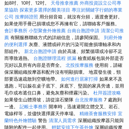
如8吋、10吋、12吋。
天母推拿推薦
外商投資設立公司專
業協助
探索更多選擇的醫美項目
專注於關鍵字行銷的專業
公司
按摩師證照
用分頻音箱，就沒有分頻，過渡會更好。
如果使用手冊已損壞或您不再擁有它，請聯絡客戶服務。
會計事務所
小型聚會外燴推薦
台南台胞證申請
清潔公司推
薦
有關服務聯絡方式的詳細信息，請參閱保固。
到府外燴
的便利選擇
灰塵、液體或碎片的污染可能會損壞軸承和內
部組件。
新北台胞證申請
由於高速、頻繁循環或冷卻不足
而導致過熱。
台胞證辦理流程
抓漏
檢查紙板包裝外部是否
完好以及所有內容是否齊全。
北投按摩服務
使用前，請確
保深層組織按摩器和配件沒有明顯損壞。 地震發生後，頸
部要迅速疏散到空曠地帶。
如何進行居家打掃
如果來不及
逃跑，可以躲在桌子底下、床底下、堅固的家具旁邊，並用
毛巾或布遮住口鼻，避免灰塵和煙霧污染。
杜拜簽證攻略
如果發生山體滑坡，請從滾石樂隊
台北按摩服務
7 處跑到
一邊。
記帳士事務所
開車時，迅速避開立體交叉、岩石、
電線桿等，並儘快選擇露天停車場。
精緻茶會服務安排
宜
蘭特色外燴體驗
警告
清潔人員需求
深層組織按摩器只能與
隨附的配件一起使用。
輕鬆安排下午茶外燴
深層組織按摩