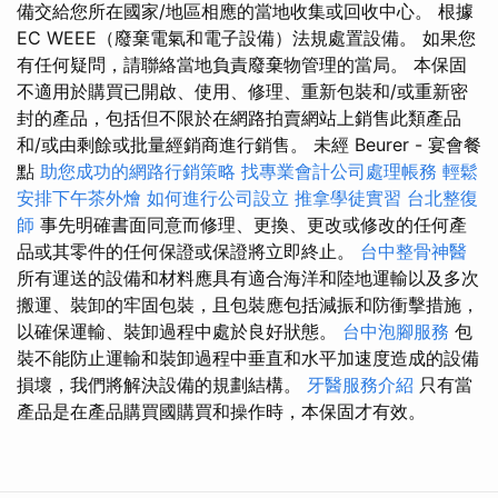
備交給您所在國家/地區相應的當地收集或回收中心。 根據
EC WEEE（廢棄電氣和電子設備）法規處置設備。 如果您
有任何疑問，請聯絡當地負責廢棄物管理的當局。 本保固
不適用於購買已開啟、使用、修理、重新包裝和/或重新密
封的產品，包括但不限於在網路拍賣網站上銷售此類產品
和/或由剩餘或批量經銷商進行銷售。 未經 Beurer - 宴會餐
點
助您成功的網路行銷策略
找專業會計公司處理帳務
輕鬆
安排下午茶外燴
如何進行公司設立
推拿學徒實習
台北整復
師
事先明確書面同意而修理、更換、更改或修改的任何產
品或其零件的任何保證或保證將立即終止。
台中整骨神醫
所有運送的設備和材料應具有適合海洋和陸地運輸以及多次
搬運、裝卸的牢固包裝，且包裝應包括減振和防衝擊措施，
以確保運輸、裝卸過程中處於良好狀態。
台中泡腳服務
包
裝不能防止運輸和裝卸過程中垂直和水平加速度造成的設備
損壞，我們將解決設備的規劃結構。
牙醫服務介紹
只有當
產品是在產品購買國購買和操作時，本保固才有效。