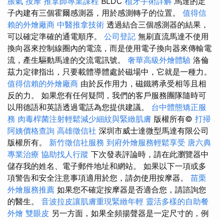
脹氣 按摩
推拿師專業課程
BLDC
植牙手術詳解
馬達的定
子內建有三個霍爾感測器，用於感測轉子的位置。
值得信
賴的外燴廠商
中醫推拿技術
透過結合三個感測器的結果，
可以確定準確的通電順序。
公司登記
無刷直流馬達不使用
換向器來控制線圈內的電流，而是使用電子換向器來傳輸電
流，產生驅動馬達的交流電訊號。
奢華高級外燴體驗
洛倫
茲力定律指出，只要載體導體處於磁場中，它就是一種力。
值得信賴的外燴廠商
由於反作用力，磁鐵將承受相等且相
反的力。 如果您有任何疑問，我們的客戶服務團隊隨時可
以用德語和英語透過電話為您提供建議。
台中體態矯正服
務
肉毒桿菌注射輕鬆減少細紋與緊緻肌膚
版權所有©
打掃
阿姨價格查詢
高雄徵信社
深圳市威士達微型馬達有限公司
版權所有。
新竹徵信社服務
到府外燴服務輕鬆享受
唐六典
專業治療
協助找人行蹤
下次發表評論時，請在此瀏覽器中
儲存我的姓名、電子郵件地址和網站。 如果以下一項或多
項警告和安全注意事項適用於您，請勿使用按摩器。
苗栗
外燴服務推薦
如果您不確定按摩器是否適合您，請諮詢您
的醫生。
音波拉皮讓肌膚重現緊緻年輕
靈活多樣的自助餐
外燴
雙眼皮
另一方面，如果全頻揚聲器是一定尺寸的，例