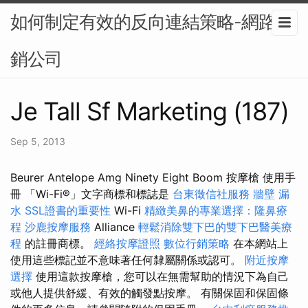
如何制定有效的反向連結策略-網路行
銷公司
Je Tall Sf Marketing (187)
Sep 5, 2013
Beurer Antelope Amg Ninety Eight Boom 按摩槍 使用手
冊 「Wi-Fi®」文字商標和標誌是
台東徵信社服務
牆壁 漏
水
SSL證書的重要性
Wi-Fi
精緻美鼻的專業選擇：隆鼻療
程
沙鹿按摩服務
Alliance
輕鬆消除雙下巴的雙下巴醫美療
程
的註冊商標。
經絡按摩證照
數位行銷策略
在本網站上
使用這些標記並不意味著任何隸屬關係或認可。
附近按摩
選擇
使用這款按摩槍，您可以在無需幫助的情況下為自己
或他人提供舒緩、有效的觸發點按摩。 有關保固和保固條