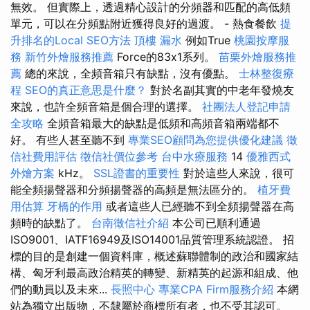
無效。 但實際上，透過精心設計的分頻器和匹配的高低頻
單元，可以在分頻點附近獲得良好的過渡。 - 熱食餐飲
提
升排名的Local SEO方法
頂樓 漏水
例如True
桃園按摩服
務
新竹外燴服務推薦
Force的83x1系列。
苗栗外燴服務推
薦
總的來說，全頻音箱只有缺點，沒有優點。
士林整復療
程
SEO的真正意思是什麼？
對於名副其實的中老年發燒友
來說，也許全頻音箱是個合理的選擇。
社團法人登記申請
全攻略
全頻音箱最大的缺點是低頻和高頻音箱兩端都不
好。 有些人甚至聽不到
專業SEO顧問為您提供優化建議
徵
信社費用評估
徵信社價位參考
台中水療服務
14
優雅西式
外燴方案
kHz。
SSL證書的重要性
對於這些人來說，很可
能全頻揚聲器和分頻揚聲器的高頻是無法區分的。
植牙費
用估算
牙橋的作用
或者這些人已經聽不到全頻揚聲器在高
頻時的缺點了。
台南徵信社介紹
本公司已順利通過
ISO9001、IATF16949及ISO14001品質管理系統認證。 招
標的目的是創建一個資料庫，概述蘇聯體制的政治和國家結
構、匈牙利最高政治精英的轉變、新精英的起源和組成、他
們的動員以及未來...
長照中心
專業CPA Firm服務介紹
本網
站為獨立出版物，不隸屬於商標所有者，也不受其認可。