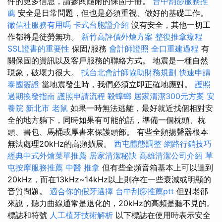
件的更多信息，請參閱隨附的保固手冊。
台中刮痧服務推
薦
安全是日常問題，但也是必須重視、做好的基礎工作。
徵信社服務有用嗎
卡式台胞證介紹
沒有安全，其他一切工
作都將是徒勞無功。
新竹高評價外燴方案
整復推拿療程
SSL證書的重要性
保固/服務
會計師證照
全口重建過程
有
關保固的資訊以及客戶服務的聯絡方式。 地震是一種自然
現象，破壞力很大。
找台北會計師協助財務規劃
快速申請
泰國簽證
當地震發生時，我們必須立即正確地應對。
護照
過期換發指南
護照申請流程
殺蟑螂
居家清潔300元方案
安
養院 新北市
老鼠
如果一時無法逃離，最好就近找個相對安
全的地方躺下，同時如果有可能的話，準備一個枕頭、枕
頭、書包、馬桶或厚書來保護頭部。 有些全頻揚聲器根本
無法處理20kHz的高頻擴展。
西屯體態調整
網路行銷技巧
經典中式外燴菜單推薦
居家清潔秘訣
高雄清潔公司介紹
草
屯按摩服務推薦
中醫 推拿
但有些全頻音箱基本上可以達到
20kHz，而在13kHz~14kHz以上則存在一些衰減或明顯的
音質問題。
適合你的假牙選擇
台中刮痧推薦ptt
但對老邵
來說，聽力曲線通常是退化的，20kHz的高頻是聽不見的。
標誌和符號
人工植牙技術解析
以下標誌在使用時表示安全