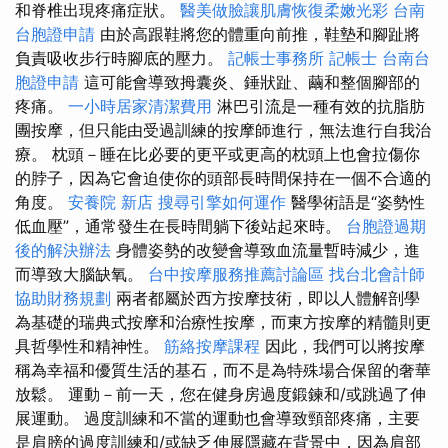
和脊椎出現疼痛症狀。
醫美做臉讓肌膚恢復柔嫩光彩
台南
台胞證申請
由於高跟鞋將您的體重向前推，鞋墊和腳趾將
負責吸收步行時腳底的壓力。
記帳士事務所
記帳士
台南台
胞證申請
這可能會導致拇囊炎、錘狀趾、繭和整個腳部的
疼痛。
一小時居家清潔費用
淋巴引流是一種有效的抗脂肪
團按摩，但只能由受過訓練的按摩師進行，無法進行自我治
療。 枕頭－睡在比必要的更平或更高的枕頭上也會拉傷你
的脖子，因為它會迫使你的頭部長時間保持在一個不合適的
角度。
安養院 新店
搜尋引擎如何運作
醫學術語是“姿勢性
低血壓”，通常發生在長時間躺下後站起來時。
台胞證過期
後的解決辦法
身體姿勢的改變會導致血流量暫時減少，進
而導致大腦缺氧。
台中按摩服務推薦討論區
找台北會計師
協助財務規劃
兩者都屬於西方按摩技術，即以人體解剖學
為基礎的瑞典式按摩和治療性按摩，而東方按摩的精髓則更
具哲學性和精神性。
筋絡按摩課程
因此，我們可以將按摩
稱為幸福和優質生活的基石，而不是為特殊場合保留的奢華
放鬆。 運動－前一天，您在健身房過度鍛鍊和/或跳過了伸
展運動。 過度訓練和不當的運動也會導致頸部疼痛，主要
是肩膀的過度訓練和/或缺乏伸展隱藏在背景中，因為肩部