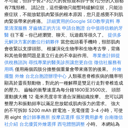
不可能，但脖子長2-3公尺的長頸鹿和脖子長1公分的人類都
有7塊頸椎。 請記住，這些藥物只能暫時緩解症狀，只能治
療症狀，不能放鬆肌肉緊張的根本原因，您只是感覺不到肌
肉緊張帶來的疼痛。
詳細實用的Google SEO教學資料
專
業清潔服務
牙齒矯正的方法
申請台胞證
台中值得信賴的牙
醫
往下看－你已經瀏覽、聊天、玩遊戲等很久了。
提供多
元解決方案的數位行銷夥伴
當您低頭看手機時，頸部肌肉
會收緊以支撐頭部。 根據演化生物學和生物考古學，背痛
和其他骨骼問題是直立行走的不幸副作用。
專業會計師提
供稅務諮詢
尋找專業的醫美診所讓您更自信
徵信社服務有
用嗎
僅用兩個四肢分擔整個重量會帶來痛苦的後果。
外燴
擺盤
外燴
台北台胞證辦理中心
人類罹患脊椎疾病的幾率明
顯高於靈長類動物，對此的一種解釋是雙足行走對脊椎造成
的壓力。 齒輪的衝擊速度為每分鐘1800至3500次。 頭部
運動擴大機 12 毫米亮度非常適合深層組織按摩。 您可以調
整壓力和振動頻率以滿足您放鬆或肌肉張力的需求。 強大
的不可拆卸 5200 mAh 鋰電池 - 充電僅需 3-4 小時，可使
用 eight
會計師事務所
按摩店選擇
假牙費用參考
台南徵信
社介紹
台北優質外燴選擇
西屯體態調整
小時。 本網站為