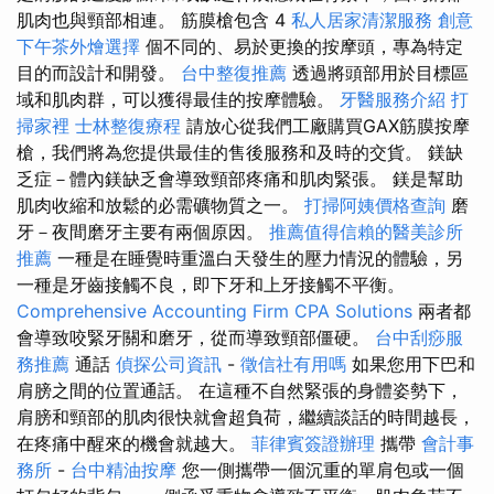
肌肉也與頸部相連。 筋膜槍包含 4
私人居家清潔服務
創意
下午茶外燴選擇
個不同的、易於更換的按摩頭，專為特定
目的而設計和開發。
台中整復推薦
透過將頭部用於目標區
域和肌肉群，可以獲得最佳的按摩體驗。
牙醫服務介紹
打
掃家裡
士林整復療程
請放心從我們工廠購買GAX筋膜按摩
槍，我們將為您提供最佳的售後服務和及時的交貨。 鎂缺
乏症－體內鎂缺乏會導致頸部疼痛和肌肉緊張。 鎂是幫助
肌肉收縮和放鬆的必需礦物質之一。
打掃阿姨價格查詢
磨
牙－夜間磨牙主要有兩個原因。
推薦值得信賴的醫美診所
推薦
一種是在睡覺時重溫白天發生的壓力情況的體驗，另
一種是牙齒接觸不良，即下牙和上牙接觸不平衡。
Comprehensive Accounting Firm CPA Solutions
兩者都
會導致咬緊牙關和磨牙，從而導致頸部僵硬。
台中刮痧服
務推薦
通話
偵探公司資訊
-
徵信社有用嗎
如果您用下巴和
肩膀之間的位置通話。 在這種不自然緊張的身體姿勢下，
肩膀和頸部的肌肉很快就會超負荷，繼續談話的時間越長，
在疼痛中醒來的機會就越大。
菲律賓簽證辦理
攜帶
會計事
務所
-
台中精油按摩
您一側攜帶一個沉重的單肩包或一個