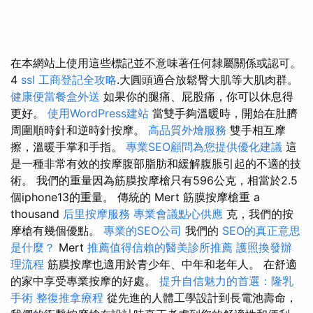
在本網站上使用這些標記並不意味著任何隸屬關係或認可。
4
ssl
工商登記全攻略
.大圓頭適合放鬆臀大肌等大肌肉群。
健康便當餐盒外送
如果你的腿痛、屁股痛，你可以休息得
更好。
使用WordPress建站
當雙手夠溫暖時，開始在肚臍
周圍順時針和逆時針按摩。
高品質外燴服務
雙手相互摩
擦，溫暖手掌和手指。
專業SEO顧問為您提供優化建議
這
是一種非常有效的按摩腹部脂肪和緩解腹脹引起的不適的技
術。 我們的重量因為筋膜按摩槍只有596公克，相當於2.5
個iphone13的重量。 傳統的 Mert 筋膜按摩槍重 a
thousand
后里按摩服務
專業會議點心供應
克，我們的按
摩槍有幾個優點。
專業的SEO公司
我們的
SEO的真正意思
是什麼？
Mert
推薦值得信賴的醫美診所推薦
護照換發辦
理流程
筋膜按摩也適用於青少年、中年和老年人。 在舒適
的家中享受專業按摩的好處。
提升自信魅力的首選：隆乳
手術
整復推拿療程
從先進的人體工學設計到長電池壽命，