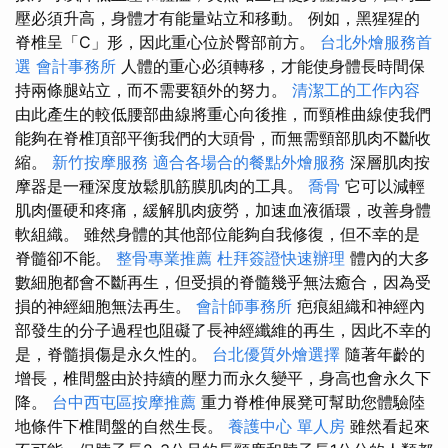
壓必須升高，身體才有能量站立和移動。 例如，黑猩猩的
脊椎呈「C」形，因此重心位於臀部前方。
台北外燴服務首
選
會計事務所
人體的重心必須轉移，才能使身體長時間保
持兩條腿站立，而不需要額外的努力。
清潔工的工作內容
由此產生的較低腰部曲線將重心向後推，而頸椎曲線使我們
能夠在脊椎頂部平衡我們的大頭骨，而無需頸部肌肉不斷收
縮。
新竹按摩服務
適合各場合的餐點外燴服務
深層肌肉按
摩器是一種深度放鬆肌筋膜肌肉的工具。
喬骨
它可以減輕
肌肉僵硬和疼痛，緩解肌肉疲勞，加速血液循環，改善身體
軟組織。 雖然身體的其他部位能夠自我修復，但不幸的是
脊髓卻不能。
整骨專業推薦
杜拜簽證快速辦理
體內的大多
數細胞都會不斷再生，但受損的脊髓幾乎無法癒合，因為受
損的神經細胞無法再生。
會計師事務所
疤痕組織和神經內
部發生的分子過程也阻礙了長神經纖維的再生，因此不幸的
是，脊髓損傷是永久性的。
台北優質外燴選擇
隨著年齡的
增長，椎間盤由於持續的壓力而永久變平，身高也會永久下
降。
台中西屯區按摩推薦
重力脊椎伸展凳可幫助您體驗陸
地條件下椎間盤的自然生長。
養護中心 單人房
雖然看起來