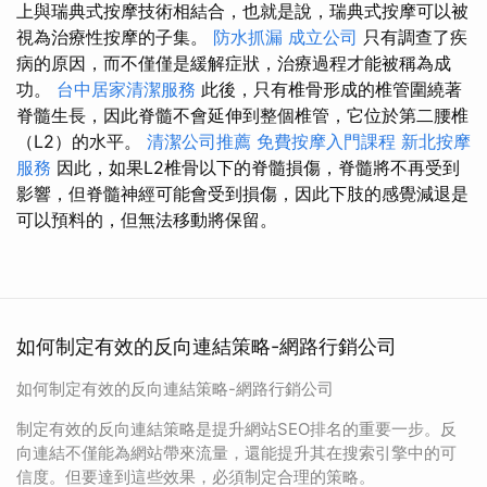
上與瑞典式按摩技術相結合，也就是說，瑞典式按摩可以被
視為治療性按摩的子集。
防水抓漏
成立公司
只有調查了疾
病的原因，而不僅僅是緩解症狀，治療過程才能被稱為成
功。
台中居家清潔服務
此後，只有椎骨形成的椎管圍繞著
脊髓生長，因此脊髓不會延伸到整個椎管，它位於第二腰椎
（L2）的水平。
清潔公司推薦
免費按摩入門課程
新北按摩
服務
因此，如果L2椎骨以下的脊髓損傷，脊髓將不再受到
影響，但脊髓神經可能會受到損傷，因此下肢的感覺減退是
可以預料的，但無法移動將保留。
如何制定有效的反向連結策略-網路行銷公司
如何制定有效的反向連結策略-網路行銷公司
制定有效的反向連結策略是提升網站SEO排名的重要一步。反
向連結不僅能為網站帶來流量，還能提升其在搜索引擎中的可
信度。但要達到這些效果，必須制定合理的策略。