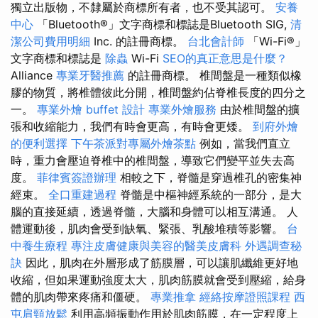
獨立出版物，不隸屬於商標所有者，也不受其認可。
安養
中心
「Bluetooth®」文字商標和標誌是Bluetooth SIG,
清
潔公司費用明細
Inc. 的註冊商標。
台北會計師
「Wi-Fi®」
文字商標和標誌是
除蟲
Wi-Fi
SEO的真正意思是什麼？
Alliance
專業牙醫推薦
的註冊商標。 椎間盤是一種類似橡
膠的物質，將椎體彼此分開，椎間盤約佔脊椎長度的四分之
一。
專業外燴 buffet 設計
專業外燴服務
由於椎間盤的擴
張和收縮能力，我們有時會更高，有時會更矮。
到府外燴
的便利選擇
下午茶派對專屬外燴茶點
例如，當我們直立
時，重力會壓迫脊椎中的椎間盤，導致它們變平並失去高
度。
菲律賓簽證辦理
相較之下，脊髓是穿過椎孔的密集神
經束。
全口重建過程
脊髓是中樞神經系統的一部分，是大
腦的直接延續，透過脊髓，大腦和身體可以相互溝通。 人
體運動後，肌肉會受到缺氧、緊張、乳酸堆積等影響。
台
中養生療程
專注皮膚健康與美容的醫美皮膚科
外遇調查秘
訣
因此，肌肉在外層形成了筋膜層，可以讓肌纖維更好地
收縮，但如果運動強度太大，肌肉筋膜就會受到壓縮，給身
體的肌肉帶來疼痛和僵硬。
專業推拿
經絡按摩證照課程
西
屯肩頸放鬆
利用高頻振動作用於肌肉筋膜，在一定程度上