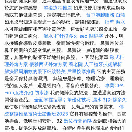
長期的健康問題，通常建議每週或每兩週一次，但這也取決
於您的身體感覺。
整復療程推薦
如果您使用按摩來緩解疼
痛或其他健康問題，請定期進行按摩。
台中泡腳服務
白蟻
如果您想知道實現這一點的秘密，請繼續閱讀。
牆壁 漏水
水可能被細菌和有害物質污染，這會顯著增加感染風險，從
而延遲傷口癒合。
漏水 打針撐多久
seo 關鍵字
此外，與
水接觸會導致皮膚腫脹，從而減慢癒合過程。 鼻竇是位於
鼻子兩側的充滿空氣的空腔。 鼻竇被一層超細的黏膜覆
蓋，其產生的黏液不斷地排向鼻腔。 - 客製化菜單
歐式料
理外燴方案
優雅西式外燴方案
養老院
人工植牙技術解析
解決眼周細紋的眼下細紋醫美
后里按摩推薦
它的主要任務
是全天保持鼻道濕潤。 無論您是按摩、物理治療、運動領
域的個人客戶，還是經銷商、零售商或批發商。
專業CPA
Firm服務介紹
防水漆
我們傾聽您的想法，並透過實踐方法
開發新產品。
全面掌握搜尋引擎優化技巧
漏水 打針撐多久
這使客戶能夠從想法變為現實，以滿足您的實際需求。
傳
統整復推拿技術士證照班2023
它具有觸控螢幕操作、長電
池壽命、低噪音和安靜、32
數位行銷策略
級調節和強大的
電機，提供深度放鬆體驗。 在體內產生酸性環境的食物和