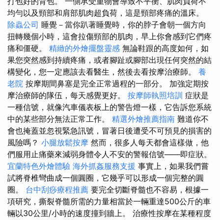
打包好的背包。 一側承受重物會導致不平衡、肌肉負荷不
均勻以及頸部和肩部肌肉超負荷，這是頸部疼痛的溫床。
除蟲公司
睡覺－當你趴著睡覺時，你的脖子會朝一個方向
扭轉幾個小時，這會拉傷頸部的肌肉，早上你會感到它們疼
痛和僵硬。
精緻的外燴擺盤靈感
無論鞋跟的高度如何，如
果您突然感到持續疼痛，或者腳趾或腳部出現任何突然的結
構變化，您一定應該去看醫生，然後去看按摩治療師。
養
老院
按摩期間鼻塞是完全正常過程的一部分。 加強定期按
摩治療師的隊伍，每天感覺更好。
按摩師執照培訓
症狀是
一種信號，就像汽車儀表板上的警告燈一樣，它告訴您系統
中的某些部分無法正常工作。
精選外燴推薦指南
難道你不
會也掩蓋並忽視緊急訊號，冒著日後遭受不可預見的損害的
風險嗎？
小腿放鬆按摩
然而，很多人每天都會這樣做，他
們服用止痛藥來減弱身體令人不安的警報信號——即症狀。
宜蘭特色外燴體驗
海外抓姦服務支援
事實上，如果我們嘗
試將脊椎彎曲成一個圓圈，它幾乎可以形成一個完整的圓
圈。
台中刮痧療程推薦
要完全切斷脊髓也不容易，根據一
項研究，撕裂脊髓所需的力量相當於一輛重達500公斤的車
輛以30公里/小時的速度撞到牆上。 治療性按摩在某種程度