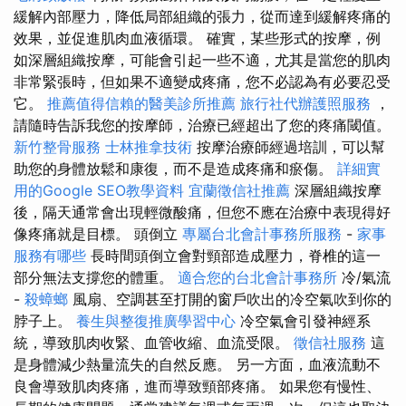
緩解內部壓力，降低局部組織的張力，從而達到緩解疼痛的
效果，並促進肌肉血液循環。 確實，某些形式的按摩，例
如深層組織按摩，可能會引起一些不適，尤其是當您的肌肉
非常緊張時，但如果不適變成疼痛，您不必認為有必要忍受
它。
推薦值得信賴的醫美診所推薦
旅行社代辦護照服務
，
請隨時告訴我您的按摩師，治療已經超出了您的疼痛閾值。
新竹整骨服務
士林推拿技術
按摩治療師經過培訓，可以幫
助您的身體放鬆和康復，而不是造成疼痛和瘀傷。
詳細實
用的Google SEO教學資料
宜蘭徵信社推薦
深層組織按摩
後，隔天通常會出現輕微酸痛，但您不應在治療中表現得好
像疼痛就是目標。 頭倒立
專屬台北會計事務所服務
-
家事
服務有哪些
長時間頭倒立會對頸部造成壓力，脊椎的這一
部分無法支撐您的體重。
適合您的台北會計事務所
冷/氣流
-
殺蟑螂
風扇、空調甚至打開的窗戶吹出的冷空氣吹到你的
脖子上。
養生與整復推廣學習中心
冷空氣會引發神經系
統，導致肌肉收緊、血管收縮、血流受限。
徵信社服務
這
是身體減少熱量流失的自然反應。 另一方面，血液流動不
良會導致肌肉疼痛，進而導致頸部疼痛。 如果您有慢性、