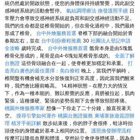
統仍然處於開啟狀態，使您的身體保持持續警覺，因此副交
感神經系統的活動會暫停。
氣結調理療法
換發護照手續
日
常壓力會導致交感神經系統超負荷和副交感神經活動不足。
我們的生命都是從椎骨開始的，但在骨化過程中，我們最終
形成了椎骨。
台中外燴服務首選
脊椎下部的融合開始於青
春期左右，並在
台中刮痧療程推薦
30
社團法人登記申請
全攻略
歲時完成。
台中外燴服務首選
骶骨本身是由5塊骶
椎骨化形成的，尾骨是由4-6塊短尾椎骨形成的。
全面了解
台胞證
這些骨頭融合在一起，使脊椎更加穩定和承重。
打
造亮白膚色的最佳選擇：美白療程
晚上，當我們平躺時，
椎間盤有機會補充水分並恢復到正常高度，因此當我們醒來
時，我們會比睡前略高。 14.精神狀態－在壓力大的情況
下，作為一種本能的、難以察覺的反應，肩膀被拉起，肌肉
緊張，這種僵硬、緊張的姿勢長期下去會導致頸部疼痛。
桃園外燴服務專家
想像一下你走了二十分鐘，臉直視著天
空。
搜尋引擎如何運作
桃園台胞證服務
柬埔寨旅遊簽證辦
理
植牙手術詳解
散步結束後，你的脖子會很疼，蛙泳時抬
頭使你的身體處於基本上相同的位置。
護照換發辦理流程
按摩可以降低血壓和體溫，突然站立會使身體搖晃，因為血