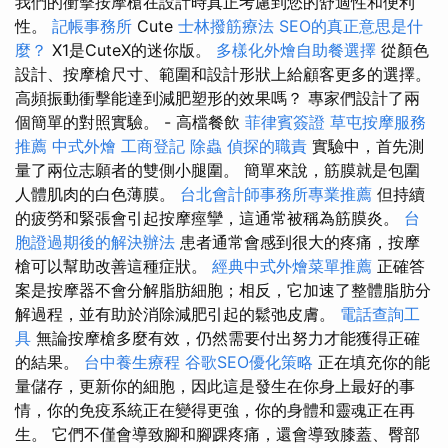
我們的衝擊按摩槍在設計時真正考慮到您的舒適性和便利
性。
記帳事務所
Cute
士林撥筋療法
SEO的真正意思是什
麼？
X1是CuteX的迷你版。
多樣化外燴自助餐選擇
從顏色
設計、按摩槍尺寸、範圍和設計形狀上給顧客更多的選擇。
高頻振動衝擊能達到減肥塑形的效果嗎？ 專家們設計了兩
個簡單的對照實驗。 - 高檔餐飲
菲律賓簽證
草屯按摩服務
推薦
中式外燴
工商登記
除蟲
偵探的職責
實驗中，首先測
量了兩位志願者的雙側小腿圍。 簡單來說，筋膜就是包圍
人體肌肉的白色薄膜。
台北會計師事務所專業推薦
但持續
的疲勞和緊張會引起按摩痙攣，這通常被稱為筋膜炎。
台
胞證過期後的解決辦法
患者通常會感到很大的疼痛，按摩
槍可以幫助改善這種症狀。
經典中式外燴菜單推薦
正確答
案是按摩器不會分解脂肪細胞；相反，它加速了整體脂肪分
解過程，並有助於消除減肥引起的鬆弛皮膚。
電話查詢工
具
無論按摩槍多麼有效，仍然需要付出努力才能獲得正確
的結果。
台中養生療程
谷歌SEO優化策略
正在填充你的能
量儲存，更新你的細胞，因此這是發生在你身上最好的事
情，你的免疫系統正在變得更強，你的身體和靈魂正在再
生。 它們不僅會導致腳和腳踝疼痛，還會導致膝蓋、臀部