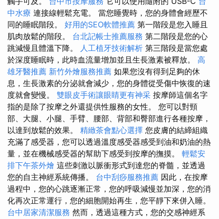
觸手可及。
台中市按摩服務
它可以使用隨附的 USB-C
台
中水療
連接線輕鬆充電。 當您睡覺時，您的身體會經歷不
同的睡眠階段。
好用的SEO軟體推薦
第一階段是您入睡且
肌肉放鬆的階段。
台北記帳士推薦服務
第二階段是您的心
跳減慢且體溫下降。
人工植牙技術解析
第三階段是當您處
於深度睡眠時，此時血流量增加並且生長激素被釋放。
高
雄牙醫推薦
新竹外燴服務推薦
如果您沒有得到足夠的休
息，生長激素的分泌就會減少，您的身體從受傷中恢復的速
度就會變慢。
雙眼皮手術讓眼睛更有神采
按摩師這個名字
指的是除了按摩之外還提供性服務的女性。 您可以對頸
部、大腿、小腿、手臂、腰部、背部和臀部進行各種按摩，
以達到放鬆的效果。
精緻茶會點心選擇
您皮膚的結締組織
充滿了感受器，您可以透過溫度感受器感受到油和奶油的熱
量，並在機械感受器的幫助下感受到按摩的撫摸。
輕鬆安
排下午茶外燴
這些刺激以脈衝形式到達您的脊髓，並透過
您的自主神經系統傳播。
台中刮痧服務推薦
因此，在按摩
過程中，您的心跳逐漸正常，您的呼吸減慢並加深，您的消
化再次正常運行，您的細胞開始再生，您平靜下來併入睡。
台中居家清潔服務
然而，透過這種方式，您的交感神經系