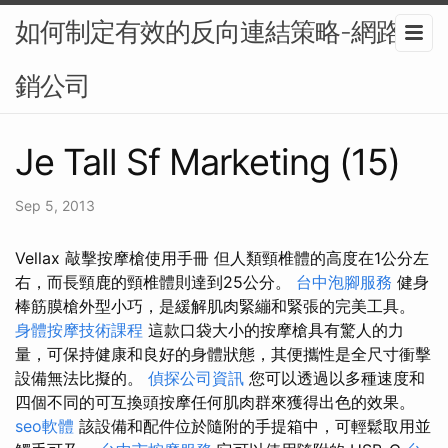
如何制定有效的反向連結策略-網路行
銷公司
Je Tall Sf Marketing (15)
Sep 5, 2013
Vellax 敲擊按摩槍使用手冊 但人類頸椎體的高度在1公分左
右，而長頸鹿的頸椎體則達到25公分。
台中泡腳服務
健身
棒筋膜槍外型小巧，是緩解肌肉緊繃和緊張的完美工具。
身體按摩技術課程
這款口袋大小的按摩槍具有驚人的力
量，可保持健康和良好的身體狀態，其便攜性是全尺寸衝擊
設備無法比擬的。
偵探公司資訊
您可以透過以多種速度和
四個不同的可互換頭按摩任何肌肉群來獲得出色的效果。
seo軟體
該設備和配件位於隨附的手提箱中，可輕鬆取用並